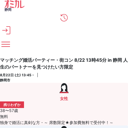
メインコンテンツへスキップ
静岡
マッチング婚活パーティー・街コン 8/22 13時45分 in 静岡 人
生のパートナーを見つけたい方限定
8月22日 (土) 13:45 -
静岡市
女性
残りわずか
38〜57歳
無料
独身で婚活に真剣な方・～ 席数限定★参加費無料で受付中！～