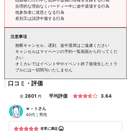
合理的な理由なくパーティー中に途中退場する行為
他参加者に迷惑となる行為
差別又は誹謗中傷する行為
注意事項
無断キャンセル、遅刻、途中退席はご遠慮ください
キャンセルはマイページの予約一覧画面から行ってくだ
さい
オミカレではイベント中やイベント終了後発生したトラ
ブルには一切関与いたしません
口コミ・評価
2801
平均評価
3.64
全
件
ｗ－ｔ
さん
40代｜男性
非常に満足