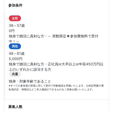
参加条件
女性
38～57歳
0円
独身で婚活に真剣な方・～ 席数限定★参加費無料で受付
中！～
男性
48～61歳
5,000円
独身で婚活に真剣な方・正社員or大卒以上or年収450万円以
上のいずれかに該当する方
共通
独身・対象年齢であること
※すべての参加者の皆様に対して受付で年齢確認を実施いたします。公的証明書や運
転免許証・保険証などご本人確認ができるものをご持参お願いいたします。
募集人数