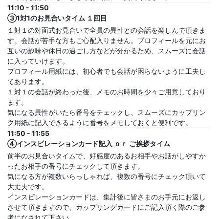
11:10 - 11:50
③1対1のお見合いタイム １回目
１対１の対面式お見合いで全員の異性との会話を楽しんで頂きま
す。会話が苦手な方もご心配入りません。プロフィールを元にお
互いの趣味や休日の過ごし方などが分かるため、スムーズに会話
に入っていけます。
プロフィール用紙には、初心者でも会話が困らないように工夫し
てあります。
１対１の会話が終わった後、メモのお時間を少々ご用意しており
ます。
気になる異性がいたら番号をチェックし、スムーズにカップリン
グ用紙に記入できるように番号をメモしておくと便利です。
11:50 - 11:55
④インスピレーションカード記入 ｏｒ ご挨拶タイム
前半のお見合いタイムで、好感度のあるお相手やお話がしやすか
ったお相手の番号にチェックして頂きます。
気になる方が複数いらっしゃれば、複数の番号にチェック頂いて
大丈夫です。
インスピレーションカードは、集計後に皆さまのお手元にお返し
させて頂きますので、カップリングカードにご記入頂く際のご参
考になされて下さい。