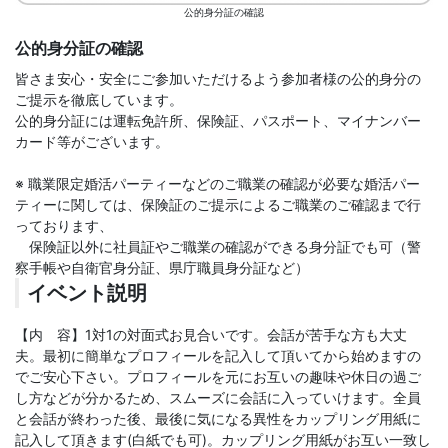
公的身分証の確認
公的身分証の確認
皆さま安心・安全にご参加いただけるよう参加者様の公的身分の
ご提示を徹底しています。
公的身分証には運転免許所、保険証、パスポート、マイナンバー
カード等がございます。
※ 職業限定婚活パーティーなどのご職業の確認が必要な婚活パー
ティーに関しては、保険証のご提示によるご職業のご確認まで行
っております、
保険証以外に社員証やご職業の確認ができる身分証でも可（警
察手帳や自衛官身分証、県庁職員身分証など）
イベント説明
【内 容】1対1の対面式お見合いです。会話が苦手な方も大丈
夫。最初に簡単なプロフィールを記入して頂いてから始めますの
でご安心下さい。プロフィールを元にお互いの趣味や休日の過ご
し方などが分かるため、スムーズに会話に入っていけます。全員
と会話が終わった後、最後に気になる異性をカップリング用紙に
記入して頂きます(白紙でも可)。カップリング用紙がお互い一致し