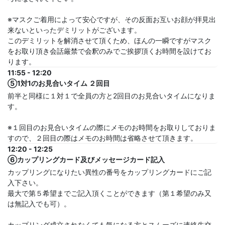
※マスクご着用によって安心ですが、その反面お互いお顔が拝見出
来ないといったデミリットがございます。
このデミリットを解消させて頂くため、ほんの一瞬ですがマスク
をお取り頂き会話厳禁で会釈のみでご挨拶頂くお時間を設けてお
ります。
11:55 - 12:20
⑤1対1のお見合いタイム ２回目
前半と同様に１対１で全員の方と2回目のお見合いタイムになりま
す。
※１回目のお見合いタイムの際にメモのお時間をお取りしておりま
すので、２回目の際はメモのお時間は省略させて頂きます。
12:20 - 12:25
⑥カップリングカード及びメッセージカード記入
カップリングになりたい異性の番号をカップリングカードにご記
入下さい。
最大で第５希望までご記入頂くことができます（第１希望のみ又
は無記入でも可）。
カップリング成立されなくても気になる方とスムーズに連絡先交