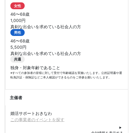
女性
46〜68歳
1,000円
真剣な出会いを求めている社会人の方
男性
46〜68歳
5,500円
真剣な出会いを求めている社会人の方
共通
独身・対象年齢であること
※すべての参加者の皆様に対して受付で年齢確認を実施いたします。公的証明書や運
転免許証・保険証などご本人確認ができるものをご持参お願いいたします。
主催者
婚活サポートおきなわ
この事業者のイベントを探す
会社情報を表示する