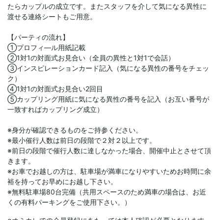
たらカップルの成立です。またスタッフを介して気になる異性に
渡せる連絡シートもご用意。
【パーティの流れ】
①プロフィ―ル用紙記載
②1対1の対面式お見合い（全員の異性と1対1で会話）
③インスピレーションカード記入（気になる異性の番号をチェッ
ク）
④1対1の対面式お見合い2回目
⑤カップリング用紙に気になる異性の番号を記入（お互い番号が
一致すればカップリング成立）
※身分が確認できるものをご持参ください。
※最小催行人数は前日の段階で２対２以上です。
※前日の段階で催行人数に達しなかった場合、開催中止とさせて頂
きます。
※お車でお越しの方は、駐車場が満車になりやすいためお時間に余
裕を持ってお早めにお越し下さい。
※無料駐車場80台完備（共用スペースのため満車の場合は、お近
くの有料パーキングをご使用下さい。）