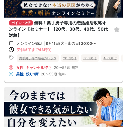
無料！奥手男子専用の恋活婚活攻略オ
ポイント2倍
ンライン【セミナー】【20代、30代、40代、50代
対象】
オンライン婚活 | 8月11日(火・山の日) 20:00〜
受付終了まで43時間
奥手男子専門婚活カレッジ
20代向け
30代向け
40代向け
5
女性
キャンセル待ち
20〜55歳
無料
男性
残り1席
20〜55歳
無料