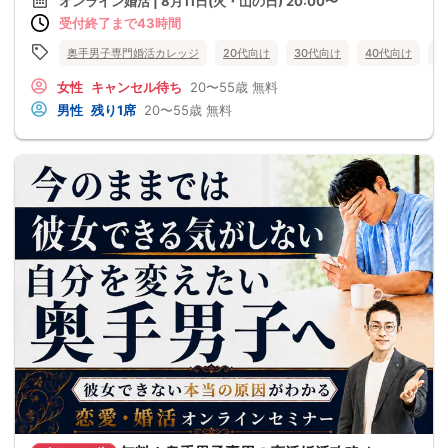
オンライン婚活 | 8月11日(火・山の日) 20:00〜
受付終了まで43時間
奥手男子専門婚活カレッジ
20代向け
30代向け
40代向け
5
女性
キャンセル待ち
20〜55歳
無料
男性
残り1席
20〜55歳
無料