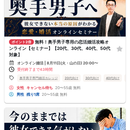
無料！奥手男子専用の恋活婚活攻略オ
ポイント2倍
ンライン【セミナー】【20代、30代、40代、50代
対象】
オンライン婚活 | 8月11日(火・山の日) 20:00〜
受付終了まで43時間
奥手男子専門婚活カレッジ
20代向け
30代向け
40代向け
5
女性
キャンセル待ち
20〜55歳
無料
男性
残り1席
20〜55歳
無料