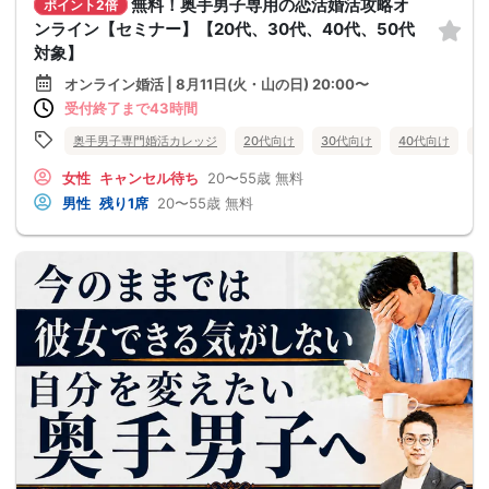
無料！奥手男子専用の恋活婚活攻略オ
ポイント2倍
ンライン【セミナー】【20代、30代、40代、50代
対象】
オンライン婚活 | 8月11日(火・山の日) 20:00〜
受付終了まで43時間
奥手男子専門婚活カレッジ
20代向け
30代向け
40代向け
5
女性
キャンセル待ち
20〜55歳
無料
男性
残り1席
20〜55歳
無料