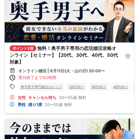
無料！奥手男子専用の恋活婚活攻略オ
ポイント2倍
ンライン【セミナー】【20代、30代、40代、50代
対象】
オンライン婚活 | 8月11日(火・山の日) 20:00〜
受付終了まで43時間
奥手男子専門婚活カレッジ
20代向け
30代向け
40代向け
5
女性
キャンセル待ち
20〜55歳
無料
男性
残り1席
20〜55歳
無料