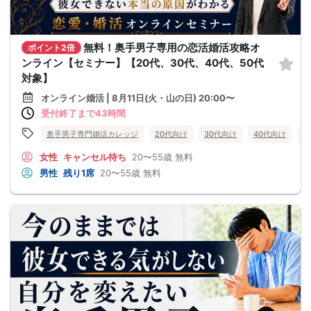
無料！奥手男子専用の恋活婚活攻略オ
ポイント2倍
ンライン【セミナー】【20代、30代、40代、50代
対象】
オンライン婚活 | 8月11日(火・山の日) 20:00〜
受付終了まで43時間
奥手男子専門婚活カレッジ
20代向け
30代向け
40代向け
5
女性
キャンセル待ち
20〜55歳
無料
男性
残り1席
20〜55歳
無料