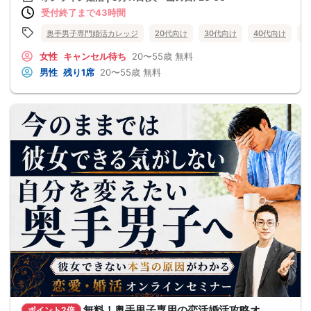
受付終了まで43時間
奥手男子専門婚活カレッジ
20代向け
30代向け
40代向け
5
女性
キャンセル待ち
20〜55歳
無料
男性
残り1席
20〜55歳
無料
無料！奥手男子専用の恋活婚活攻略オ
ポイント2倍