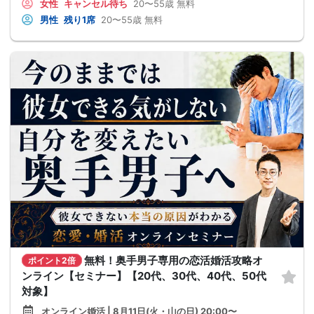
女性
キャンセル待ち
20〜55歳
無料
男性
残り1席
20〜55歳
無料
無料！奥手男子専用の恋活婚活攻略オ
ポイント2倍
ンライン【セミナー】【20代、30代、40代、50代
対象】
オンライン婚活 | 8月11日(火・山の日) 20:00〜