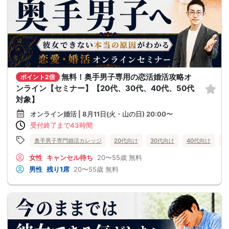
無料！奥手男子専用の恋活婚活攻略オ
ポイント2倍
ンライン【セミナー】【20代、30代、40代、50代
対象】
オンライン婚活 | 8月11日(火・山の日) 20:00〜
受付終了まで43時間
奥手男子専門婚活カレッジ
20代向け
30代向け
40代向け
5
女性
キャンセル待ち
20〜55歳
無料
男性
残り1席
20〜55歳
無料