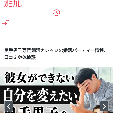
メインコンテンツへスキップ
奥手男子専門婚活カレッジの婚活パーティー情報、
口コミや体験談