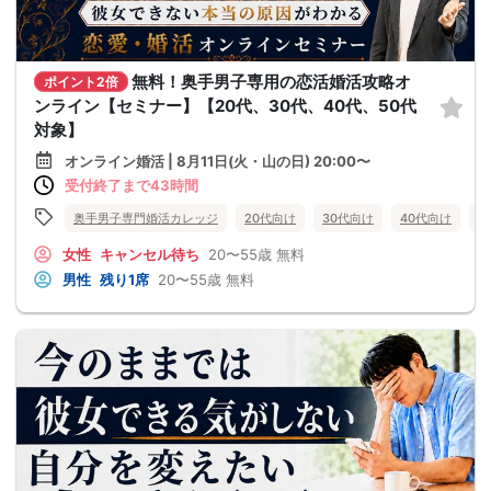
無料！奥手男子専用の恋活婚活攻略オ
ポイント2倍
ンライン【セミナー】【20代、30代、40代、50代
対象】
オンライン婚活 | 8月11日(火・山の日) 20:00〜
受付終了まで43時間
奥手男子専門婚活カレッジ
20代向け
30代向け
40代向け
5
女性
キャンセル待ち
20〜55歳
無料
男性
残り1席
20〜55歳
無料