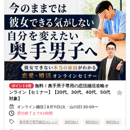
無料！奥手男子専用の恋活婚活攻略オ
ポイント2倍
ンライン【セミナー】【20代、30代、40代、50代
対象】
オンライン婚活 | 8月11日(火・山の日) 20:00〜
受付終了まで43時間
奥手男子専門婚活カレッジ
20代向け
30代向け
40代向け
5