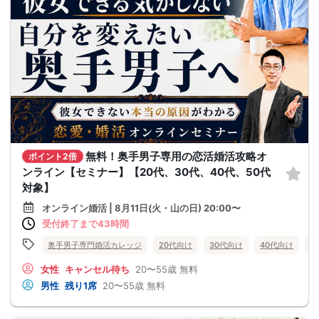
無料！奥手男子専用の恋活婚活攻略オ
ポイント2倍
ンライン【セミナー】【20代、30代、40代、50代
対象】
オンライン婚活 | 8月11日(火・山の日) 20:00〜
受付終了まで43時間
奥手男子専門婚活カレッジ
20代向け
30代向け
40代向け
5
女性
キャンセル待ち
20〜55歳
無料
男性
残り1席
20〜55歳
無料