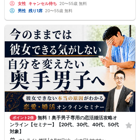
女性
キャンセル待ち
20〜55歳
無料
男性
残り1席
20〜55歳
無料
無料！奥手男子専用の恋活婚活攻略オ
ポイント2倍
ンライン【セミナー】【20代、30代、40代、50代
対象】