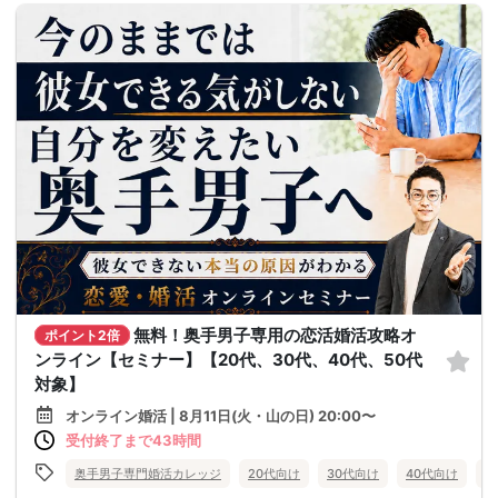
無料！奥手男子専用の恋活婚活攻略オ
ポイント2倍
ンライン【セミナー】【20代、30代、40代、50代
対象】
オンライン婚活 | 8月11日(火・山の日) 20:00〜
受付終了まで43時間
奥手男子専門婚活カレッジ
20代向け
30代向け
40代向け
5