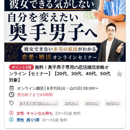
無料！奥手男子専用の恋活婚活攻略オ
ポイント2倍
ンライン【セミナー】【20代、30代、40代、50代
対象】
オンライン婚活 | 8月11日(火・山の日) 20:00〜
受付終了まで43時間
奥手男子専門婚活カレッジ
20代向け
30代向け
40代向け
5
女性
キャンセル待ち
20〜55歳
無料
男性
残り1席
20〜55歳
無料