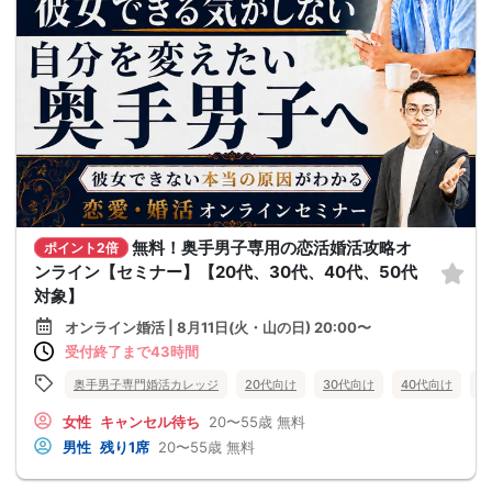
無料！奥手男子専用の恋活婚活攻略オ
ポイント2倍
ンライン【セミナー】【20代、30代、40代、50代
対象】
オンライン婚活 | 8月11日(火・山の日) 20:00〜
受付終了まで43時間
奥手男子専門婚活カレッジ
20代向け
30代向け
40代向け
5
女性
キャンセル待ち
20〜55歳
無料
男性
残り1席
20〜55歳
無料