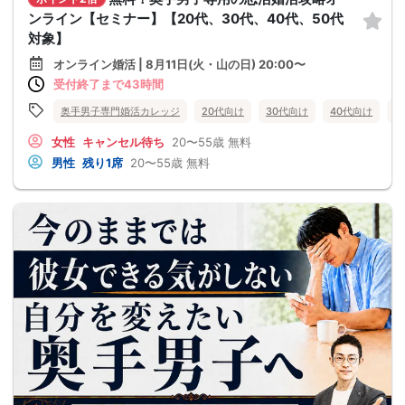
ンライン【セミナー】【20代、30代、40代、50代
対象】
オンライン婚活 | 8月11日(火・山の日) 20:00〜
受付終了まで43時間
奥手男子専門婚活カレッジ
20代向け
30代向け
40代向け
5
女性
キャンセル待ち
20〜55歳
無料
男性
残り1席
20〜55歳
無料