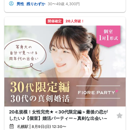
男性
残りわずか
30〜49歳
4,300円
開催確定
20人突破！
20名規模！女性完売★＜30代限定編＞最後の恋が
したい♪【個室】婚活パーティー～真剣な出会い～
札幌駅 | 8月9日(日) 12:30〜