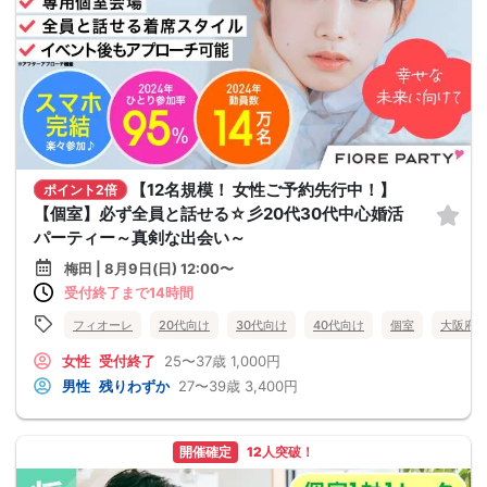
【12名規模！ 女性ご予約先行中！】
ポイント2倍
【個室】必ず全員と話せる☆彡20代30代中心婚活
パーティー～真剣な出会い～
梅田 | 8月9日(日) 12:00〜
受付終了まで14時間
フィオーレ
20代向け
30代向け
40代向け
個室
大阪府
女性
受付終了
25〜37歳
1,000円
男性
残りわずか
27〜39歳
3,400円
開催確定
12人突破！