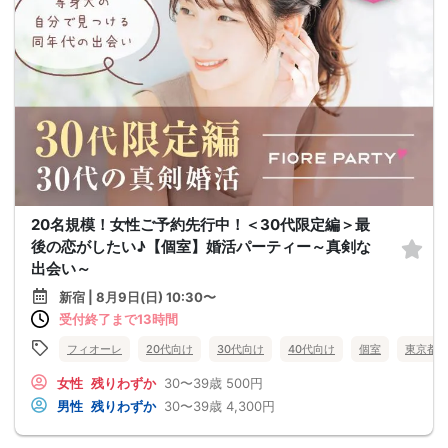
20名規模！女性ご予約先行中！＜30代限定編＞最
後の恋がしたい♪【個室】婚活パーティー～真剣な
出会い～
新宿 | 8月9日(日) 10:30〜
受付終了まで13時間
フィオーレ
20代向け
30代向け
40代向け
個室
東京都
女性
残りわずか
30〜39歳
500円
男性
残りわずか
30〜39歳
4,300円