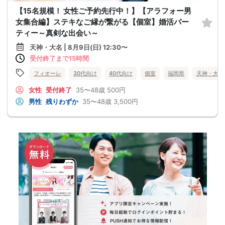
【15名規模！ 女性ご予約先行中！】【アラフォー男
女集合編】ステキなご縁が繋がる【個室】婚活パー
ティー～真剣な出会い～
天神・大名 | 8月9日(日) 12:30〜
受付終了まで15時間
フィオーレ
30代向け
40代向け
個室
福岡県
天神・大名
女性
受付終了
35〜48歳
500円
男性
残りわずか
35〜48歳
3,500円