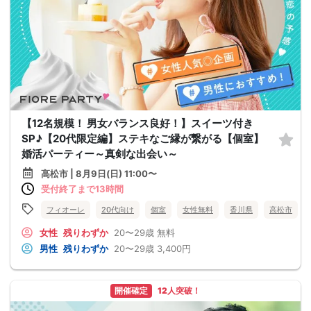
【12名規模！ 男女バランス良好！】スイーツ付き
SP♪【20代限定編】ステキなご縁が繋がる【個室】
婚活パーティー～真剣な出会い～
高松市 | 8月9日(日) 11:00〜
受付終了まで13時間
フィオーレ
20代向け
個室
女性無料
香川県
高松市
女性
残りわずか
20〜29歳
無料
男性
残りわずか
20〜29歳
3,400円
開催確定
12人突破！