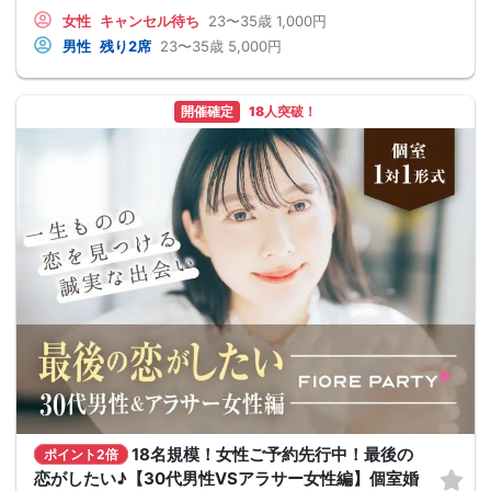
女性
キャンセル待ち
23〜35歳
1,000円
男性
残り2席
23〜35歳
5,000円
開催確定
18人突破！
18名規模！女性ご予約先行中！最後の
ポイント2倍
恋がしたい♪【30代男性VSアラサー女性編】個室婚