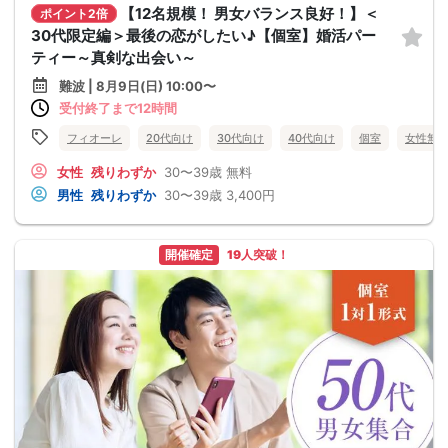
【12名規模！ 男女バランス良好！】＜
ポイント2倍
30代限定編＞最後の恋がしたい♪【個室】婚活パー
ティー～真剣な出会い～
難波 | 8月9日(日) 10:00〜
受付終了まで12時間
フィオーレ
20代向け
30代向け
40代向け
個室
女性無
女性
残りわずか
30〜39歳
無料
男性
残りわずか
30〜39歳
3,400円
開催確定
19人突破！