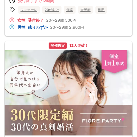
受付終了まで12時間
フィオーレ
20代向け
個室
大阪府
梅田
女性
受付終了
20〜29歳
500円
男性
残りわずか
20〜29歳
2,900円
開催確定
12人突破！