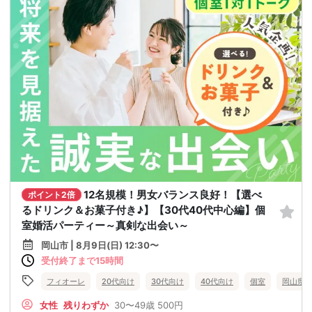
12名規模！男女バランス良好！【選べ
ポイント2倍
るドリンク＆お菓子付き♪】【30代40代中心編】個
室婚活パーティー～真剣な出会い～
岡山市 | 8月9日(日) 12:30〜
受付終了まで15時間
フィオーレ
20代向け
30代向け
40代向け
個室
岡山県
女性
残りわずか
30〜49歳
500円