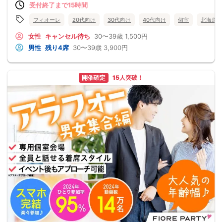
受付終了まで15時間
フィオーレ
20代向け
30代向け
40代向け
個室
北海道
女性
キャンセル待ち
30〜39歳
1,500円
男性
残り4席
30〜39歳
3,900円
開催確定
15人突破！