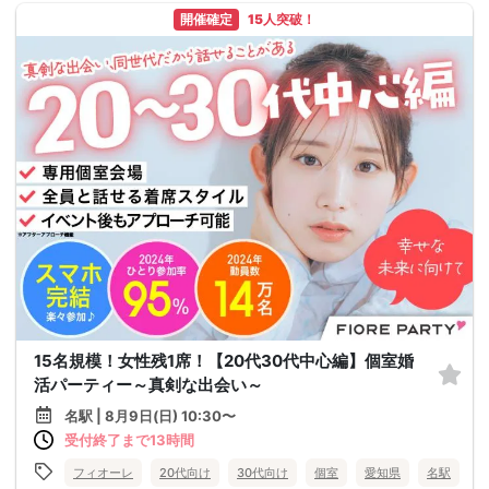
開催確定
15人突破！
15名規模！女性残1席！【20代30代中心編】個室婚
活パーティー～真剣な出会い～
名駅 | 8月9日(日) 10:30〜
受付終了まで13時間
フィオーレ
20代向け
30代向け
個室
愛知県
名駅