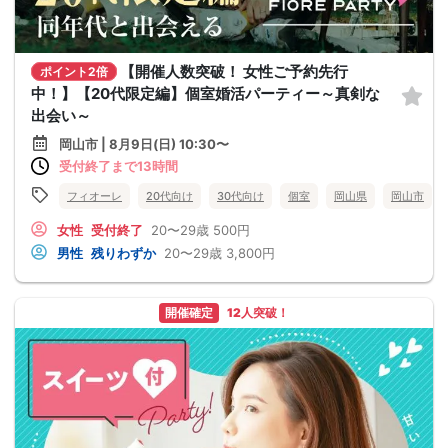
【開催人数突破！ 女性ご予約先行
ポイント2倍
中！】【20代限定編】個室婚活パーティー～真剣な
出会い～
岡山市 | 8月9日(日) 10:30〜
受付終了まで13時間
フィオーレ
20代向け
30代向け
個室
岡山県
岡山市
女性
受付終了
20〜29歳
500円
男性
残りわずか
20〜29歳
3,800円
開催確定
12人突破！