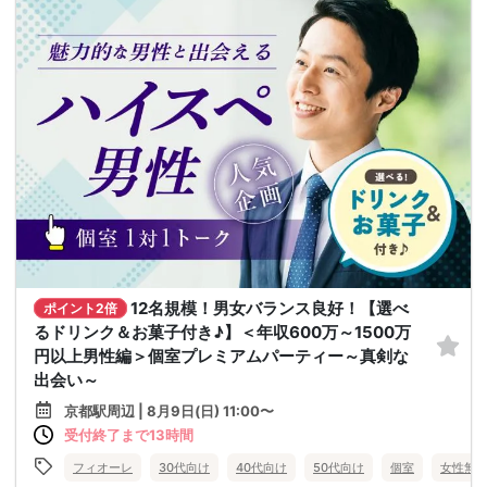
12名規模！男女バランス良好！【選べ
ポイント2倍
るドリンク＆お菓子付き♪】＜年収600万～1500万
円以上男性編＞個室プレミアムパーティー～真剣な
出会い～
京都駅周辺 | 8月9日(日) 11:00〜
受付終了まで13時間
フィオーレ
30代向け
40代向け
50代向け
個室
女性無