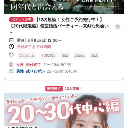
【12名規模！ 女性ご予約先行中！】
ポイント2倍
【20代限定編】個室婚活パーティー～真剣な出会い
～
難波 | 8月9日(日) 12:00〜
受付終了まで14時間
フィオーレ
20代向け
個室
大阪府
難波
女性
受付終了
20〜29歳
500円
男性
残りわずか
22〜29歳
3,400円
開催確定
12人突破！