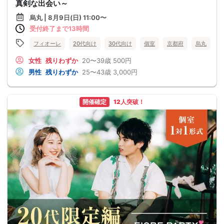
真剣な出会い～
烏丸 | 8月9日(日) 11:00〜
受付終了まで13時間
フィオーレ
20代向け
30代向け
個室
京都府
烏丸
女性
残りわずか
20〜39歳
500円
男性
残りわずか
25〜43歳
3,000円
開催確定
12人突破！