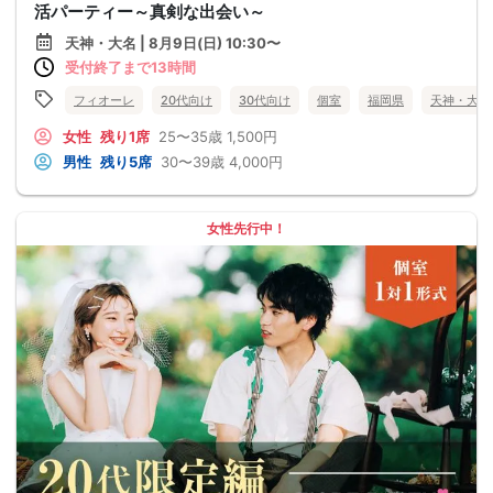
活パーティー～真剣な出会い～
天神・大名 | 8月9日(日) 10:30〜
受付終了まで13時間
フィオーレ
20代向け
30代向け
個室
福岡県
天神・大名
女性
残り1席
25〜35歳
1,500円
男性
残り5席
30〜39歳
4,000円
女性先行中！