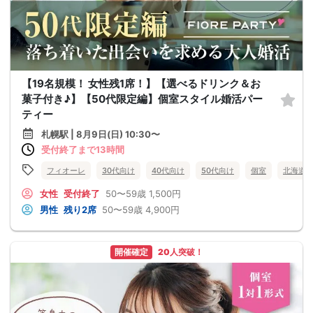
【19名規模！ 女性残1席！】【選べるドリンク＆お
菓子付き♪】【50代限定編】個室スタイル婚活パー
ティー
札幌駅 | 8月9日(日) 10:30〜
受付終了まで13時間
フィオーレ
30代向け
40代向け
50代向け
個室
北海道
女性
受付終了
50〜59歳
1,500円
男性
残り2席
50〜59歳
4,900円
開催確定
20人突破！