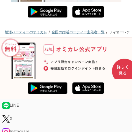
婚活パーティーのオミカレ
全国の婚活パーティー主催者一覧
フィオーレの
LINE
X
Instagram