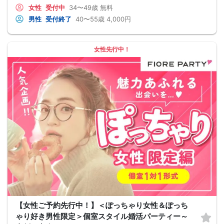
女性
受付中
34〜49歳
無料
男性
受付終了
40〜55歳
4,000円
女性先行中！
【女性ご予約先行中！】＜ぽっちゃり女性＆ぽっち
ゃり好き男性限定＞個室スタイル婚活パーティー～