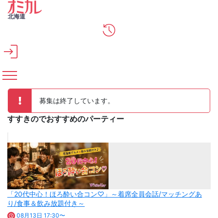
メインコンテンツへスキップ
北海道
募集は終了しています。
すすきのでおすすめのパーティー
「20代中心！ほろ酔い合コン♡」～着席全員会話/マッチングあ
り/食事＆飲み放題付き～
08月13日 17:30〜