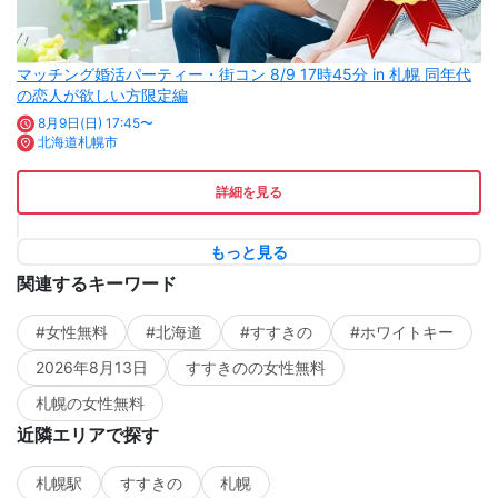
マッチング婚活パーティー・街コン 8/9 17時45分 in 札幌 同年代
の恋人が欲しい方限定編
8月9日(日) 17:45〜
北海道札幌市
詳細を見る
もっと見る
関連するキーワード
#女性無料
#北海道
#すすきの
#ホワイトキー
2026年8月13日
すすきのの女性無料
札幌の女性無料
近隣エリアで探す
札幌駅
すすきの
札幌