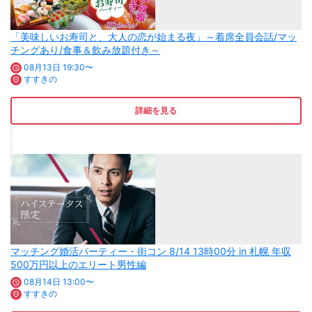
「美味しいお寿司と、大人の恋が始まる夜」～着席全員会話/マッ
チングあり/食事＆飲み放題付き～
08月13日 19:30〜
すすきの
詳細を見る
マッチング婚活パーティー・街コン 8/14 13時00分 in 札幌 年収
500万円以上のエリート男性編
08月14日 13:00〜
すすきの