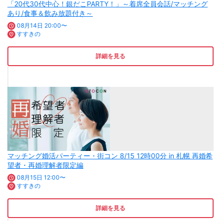
「20代30代中心！銀だこPARTY！」～着席全員会話/マッチング
あり/食事＆飲み放題付き～
08月14日 20:00〜
すすきの
詳細を見る
マッチング婚活パーティー・街コン 8/15 12時00分 in 札幌 再婚希
望者・再婚理解者限定編
08月15日 12:00〜
すすきの
詳細を見る