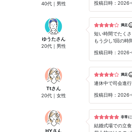
投稿日時：2026-0
40代｜男性
満足
短い時間でたくさ
ゆうた
さん
もう少し1回の時
20代｜男性
投稿日時：2026-0
満足
連休中で司会進行
Tt
さん
投稿日時：2026-0
20代｜女性
非常に
結婚式場での立食
HY
さん