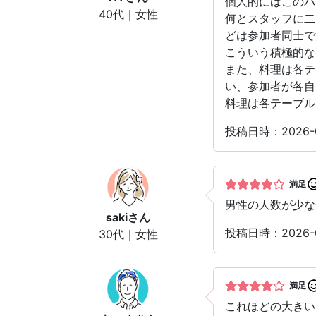
個人的にはこのパ
40代｜女性
何とスタッフに二
どは参加者同士で
こういう積極的な
また、料理は各テ
い、参加者が各自
料理は各テーブル
投稿日時：2026-0
満足
男性の人数が少な
saki
さん
投稿日時：2026-0
30代｜女性
満足
これほどの大き