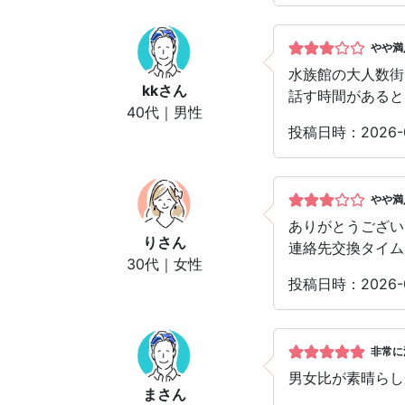
やや満
水族館の大人数街
kk
さん
話す時間があると
40代｜男性
投稿日時：2026-0
やや満
ありがとうござい
り
さん
連絡先交換タイム
30代｜女性
投稿日時：2026-0
非常に
男女比が素晴らし
ま
さん