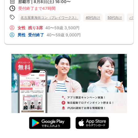
那覇市 | 8月8日(土) 16:00〜
受付終了まで47時間
名古屋東海街コン（プレイワークス）
40代向け
50代向け
バツ
女性
残り3席
40〜59歳
3,500円
男性
受付終了
40〜59歳
9,000円