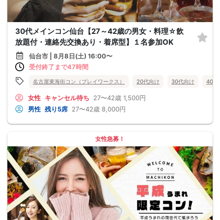
30代メインコン仙台【27～42歳の男女・料理☆飲
放題付・連絡先交換あり・着席型】１名参加OK
仙台市 | 8月8日(土) 16:00〜
受付終了まで47時間
名古屋東海街コン（プレイワークス）
20代向け
30代向け
40
女性
キャンセル待ち
27〜42歳
1,500円
男性
残り5席
27〜42歳
8,000円
女性急募！