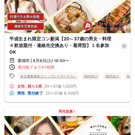
平成生まれ限定コン新潟【20～37歳の男女・料理
☆飲放題付・連絡先交換あり・着席型】１名参加
OK
新潟市 | 8月8日(土) 16:00〜
受付終了まで47時間
名古屋東海街コン（プレイワークス）
20代向け
30代向け
街コ
女性
残り3席
20〜37歳
1,500円
男性
受付終了
20〜37歳
8,500円
男性急募！