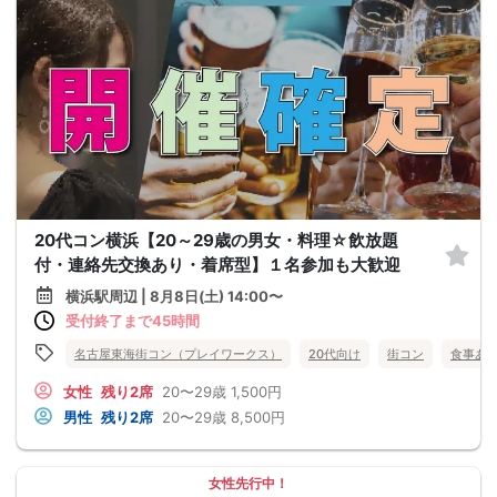
20代コン横浜【20～29歳の男女・料理☆飲放題
付・連絡先交換あり・着席型】１名参加も大歓迎
横浜駅周辺 | 8月8日(土) 14:00〜
受付終了まで45時間
名古屋東海街コン（プレイワークス）
20代向け
街コン
食事あ
女性
残り2席
20〜29歳
1,500円
男性
残り2席
20〜29歳
8,500円
女性先行中！