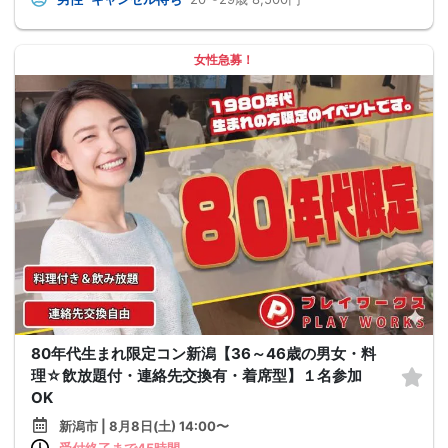
女性急募！
80年代生まれ限定コン新潟【36～46歳の男女・料
理☆飲放題付・連絡先交換有・着席型】１名参加
OK
新潟市 | 8月8日(土) 14:00〜
受付終了まで45時間