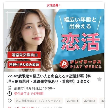
女性急募！
22-42歳限定☆幅広い人と出会える☆恋活那覇【料
理☆飲放題付・連絡先交換あり・着席型】１名OK
那覇市 | 8月8日(土) 16:00〜
受付終了まで47時間
名古屋東海街コン（プレイワークス）
20代向け
30代向け
40