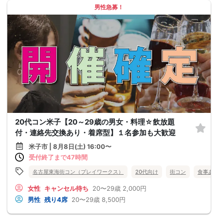
男性急募！
20代コン米子【20～29歳の男女・料理☆飲放題
付・連絡先交換あり・着席型】１名参加も大歓迎
米子市 | 8月8日(土) 16:00〜
受付終了まで47時間
名古屋東海街コン（プレイワークス）
20代向け
街コン
食事あ
女性
キャンセル待ち
20〜29歳
2,000円
男性
残り4席
20〜29歳
8,500円