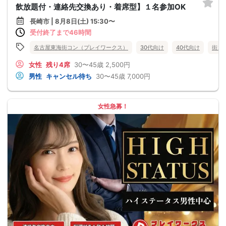
飲放題付・連絡先交換あり・着席型】１名参加OK
長崎市 | 8月8日(土) 15:30〜
受付終了まで46時間
名古屋東海街コン（プレイワークス）
30代向け
40代向け
街コ
女性
残り4席
30〜45歳
2,500円
男性
キャンセル待ち
30〜45歳
7,000円
女性急募！