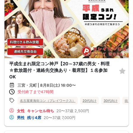
平成生まれ限定コン神戸【20～37歳の男女・料理
☆飲放題付・連絡先交換あり・着席型】１名参加
OK
三宮・元町 | 8月8日(土) 16:00〜
受付終了まで47時間
名古屋東海街コン（プレイワークス）
20代向け
30代向け
街コ
女性
キャンセル待ち
20〜37歳
2,500円
男性
残り4席
20〜37歳
7,000円