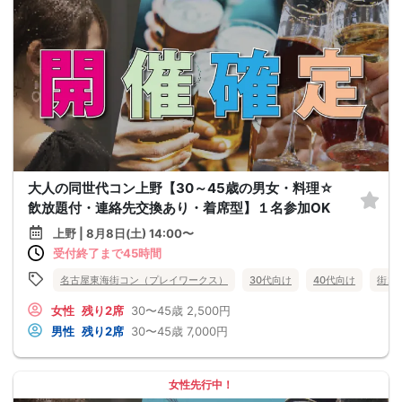
大人の同世代コン上野【30～45歳の男女・料理☆
飲放題付・連絡先交換あり・着席型】１名参加OK
上野 | 8月8日(土) 14:00〜
受付終了まで45時間
名古屋東海街コン（プレイワークス）
30代向け
40代向け
街コ
女性
残り2席
30〜45歳
2,500円
男性
残り2席
30〜45歳
7,000円
女性先行中！