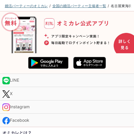
婚活パーティーのオミカレ
全国の婚活パーティー主催者一覧
名古屋東海街
LINE
X
Instagram
Facebook
オミカレとは？