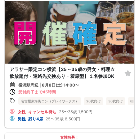
アラサー限定コン横浜【25～35歳の男女・料理☆
飲放題付・連絡先交換あり・着席型】１名参加OK
横浜駅周辺 | 8月8日(土) 14:00〜
受付終了まで45時間
名古屋東海街コン（プレイワークス）
20代向け
30代向け
街コ
女性
キャンセル待ち
25〜35歳
1,500円
男性
残り4席
25〜35歳
8,500円
女性急募！