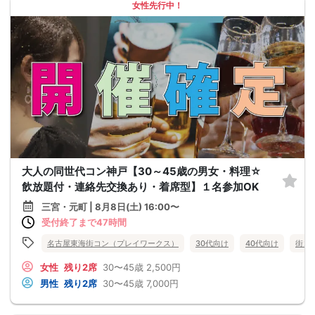
女性先行中！
大人の同世代コン神戸【30～45歳の男女・料理☆
飲放題付・連絡先交換あり・着席型】１名参加OK
三宮・元町 | 8月8日(土) 16:00〜
受付終了まで47時間
名古屋東海街コン（プレイワークス）
30代向け
40代向け
街コ
女性
残り2席
30〜45歳
2,500円
男性
残り2席
30〜45歳
7,000円