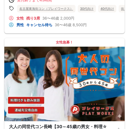
名古屋東海街コン（プレイワークス）
30代向け
40代向け
街コ
女性
残り3席
36〜46歳
2,000円
男性
キャンセル待ち
36〜46歳
8,500円
女性急募！
大人の同世代コン長崎【30～45歳の男女・料理☆