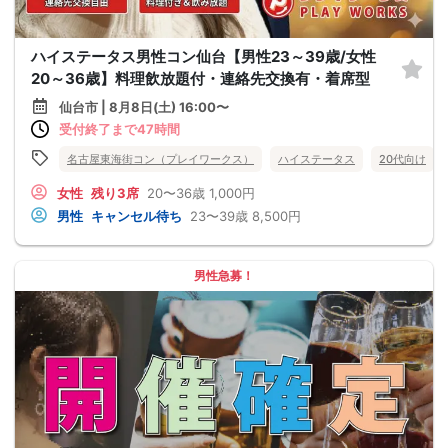
ハイステータス男性コン仙台【男性23～39歳/女性
20～36歳】料理飲放題付・連絡先交換有・着席型
仙台市 | 8月8日(土) 16:00〜
受付終了まで47時間
名古屋東海街コン（プレイワークス）
ハイステータス
20代向け
女性
残り3席
20〜36歳
1,000円
男性
キャンセル待ち
23〜39歳
8,500円
男性急募！