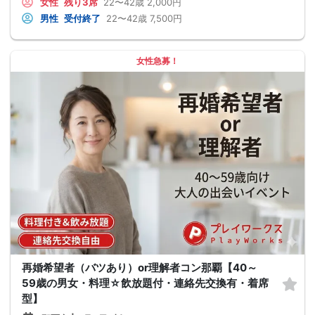
女性
残り3席
22〜42歳
2,000円
男性
受付終了
22〜42歳
7,500円
女性急募！
再婚希望者（バツあり）or理解者コン那覇【40～
59歳の男女・料理☆飲放題付・連絡先交換有・着席
型】