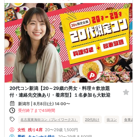
20代コン新潟【20～29歳の男女・料理☆飲放題
付・連絡先交換あり・着席型】１名参加も大歓迎
新潟市 | 8月8日(土) 14:00〜
受付終了まで45時間
名古屋東海街コン（プレイワークス）
20代向け
街コン
食事あ
女性
残り4席
20〜29歳
1,500円
男性
キャンセル待ち
20〜29歳
8,500円