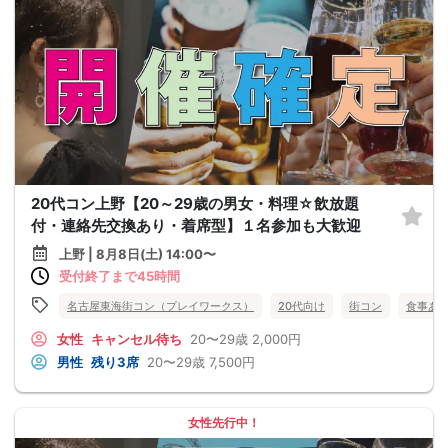
20代コン上野【20～29歳の男女・料理☆飲放題
付・連絡先交換あり・着席型】１名参加も大歓迎
上野 | 8月8日(土) 14:00〜
受付終了まで45時間
名古屋東海街コン（プレイワークス）
20代向け
街コン
食事あ
女性
キャンセル待ち
20〜29歳
2,000円
男性
残り3席
20〜29歳
7,500円
女性先行中！