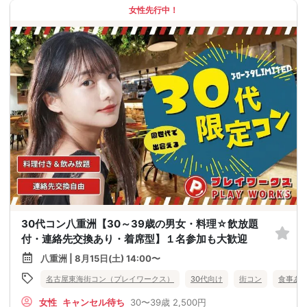
女性先行中！
30代コン八重洲【30～39歳の男女・料理☆飲放題
付・連絡先交換あり・着席型】１名参加も大歓迎
八重洲 | 8月15日(土) 14:00〜
名古屋東海街コン（プレイワークス）
30代向け
街コン
食事あ
女性
キャンセル待ち
30〜39歳
2,500円