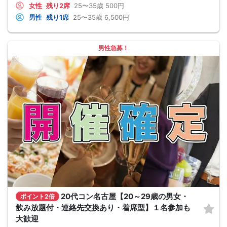
女性
残り2席
25〜35歳
500円
男性
残り1席
25〜35歳
6,500円
男性急募！
20代コン名古屋【20～29歳の男女・
ポイント2倍
飲み放題付・連絡先交換あり・着席型】１名参加も
大歓迎