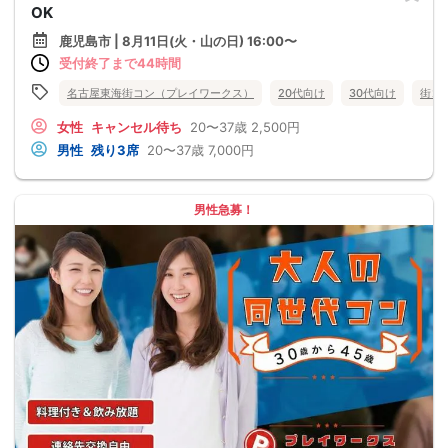
OK
鹿児島市 | 8月11日(火・山の日) 16:00〜
受付終了まで44時間
名古屋東海街コン（プレイワークス）
20代向け
30代向け
街コ
女性
キャンセル待ち
20〜37歳
2,500円
男性
残り3席
20〜37歳
7,000円
男性急募！