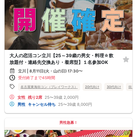
大人の恋活コン立川【25～39歳の男女・料理☆飲
放題付・連絡先交換あり・着席型】１名参加OK
立川 | 8月11日(火・山の日) 17:30〜
受付終了まで45時間
名古屋東海街コン（プレイワークス）
20代向け
30代向け
街コ
女性
残り2席
25〜39歳
2,000円
男性
キャンセル待ち
25〜39歳
8,000円
男性急募！