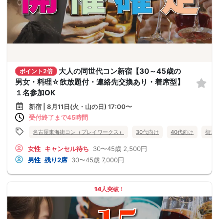
大人の同世代コン新宿【30～45歳の
ポイント2倍
男女・料理☆飲放題付・連絡先交換あり・着席型】
１名参加OK
新宿 | 8月11日(火・山の日) 17:00〜
受付終了まで45時間
名古屋東海街コン（プレイワークス）
30代向け
40代向け
街コ
女性
キャンセル待ち
30〜45歳
2,500円
男性
残り2席
30〜45歳
7,000円
14人突破！