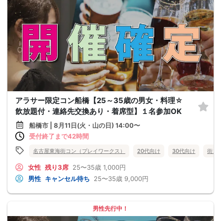
アラサー限定コン船橋【25～35歳の男女・料理☆
飲放題付・連絡先交換あり・着席型】１名参加OK
船橋市 | 8月11日(火・山の日) 14:00〜
受付終了まで42時間
名古屋東海街コン（プレイワークス）
20代向け
30代向け
街コ
女性
残り3席
25〜35歳
1,000円
男性
キャンセル待ち
25〜35歳
9,000円
男性先行中！