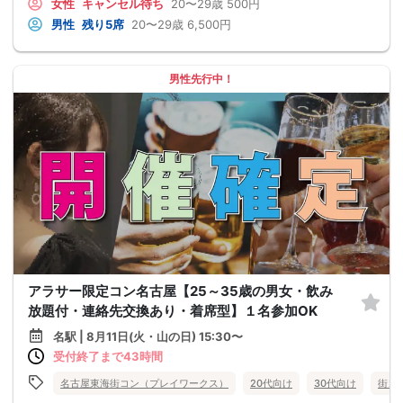
女性
キャンセル待ち
20〜29歳
500円
男性
残り5席
20〜29歳
6,500円
男性先行中！
アラサー限定コン名古屋【25～35歳の男女・飲み
放題付・連絡先交換あり・着席型】１名参加OK
名駅 | 8月11日(火・山の日) 15:30〜
受付終了まで43時間
名古屋東海街コン（プレイワークス）
20代向け
30代向け
街コ