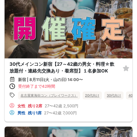
30代メインコン新宿【27～42歳の男女・料理☆飲
放題付・連絡先交換あり・着席型】１名参加OK
新宿 | 8月11日(火・山の日) 14:00〜
受付終了まで42時間
名古屋東海街コン（プレイワークス）
20代向け
30代向け
40
女性
残り2席
27〜42歳
2,500円
男性
残り1席
27〜42歳
7,000円