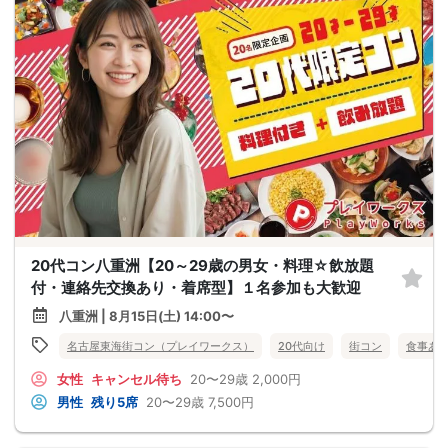
20代コン八重洲【20～29歳の男女・料理☆飲放題
付・連絡先交換あり・着席型】１名参加も大歓迎
八重洲 | 8月15日(土) 14:00〜
名古屋東海街コン（プレイワークス）
20代向け
街コン
食事あ
女性
キャンセル待ち
20〜29歳
2,000円
男性
残り5席
20〜29歳
7,500円