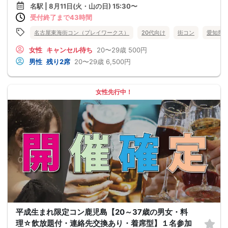
名駅 | 8月11日(火・山の日) 15:30〜
受付終了まで43時間
名古屋東海街コン（プレイワークス）
20代向け
街コン
愛知県
女性
キャンセル待ち
20〜29歳
500円
男性
残り2席
20〜29歳
6,500円
女性先行中！
平成生まれ限定コン鹿児島【20～37歳の男女・料
理☆飲放題付・連絡先交換あり・着席型】１名参加