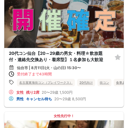
20代コン仙台【20～29歳の男女・料理☆飲放題
付・連絡先交換あり・着席型】１名参加も大歓迎
仙台市 | 8月11日(火・山の日) 15:30〜
受付終了まで43時間
名古屋東海街コン（プレイワークス）
20代向け
街コン
食事あ
女性
残り2席
20〜29歳
1,500円
男性
キャンセル待ち
20〜29歳
8,500円
女性先行中！