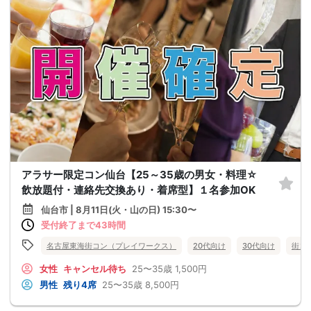
アラサー限定コン仙台【25～35歳の男女・料理☆
飲放題付・連絡先交換あり・着席型】１名参加OK
仙台市 | 8月11日(火・山の日) 15:30〜
受付終了まで43時間
名古屋東海街コン（プレイワークス）
20代向け
30代向け
街コ
女性
キャンセル待ち
25〜35歳
1,500円
男性
残り4席
25〜35歳
8,500円