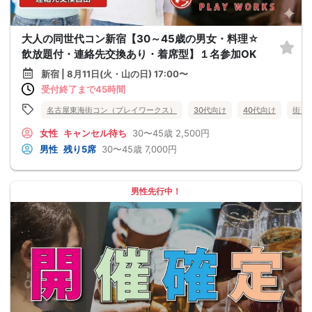
大人の同世代コン新宿【30～45歳の男女・料理☆
飲放題付・連絡先交換あり・着席型】１名参加OK
新宿 | 8月11日(火・山の日) 17:00〜
受付終了まで45時間
名古屋東海街コン（プレイワークス）
30代向け
40代向け
街コ
女性
キャンセル待ち
30〜45歳
2,500円
男性
残り5席
30〜45歳
7,000円
男性先行中！