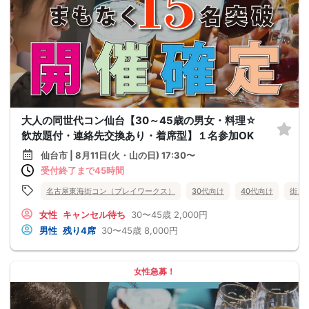
大人の同世代コン仙台【30～45歳の男女・料理☆
飲放題付・連絡先交換あり・着席型】１名参加OK
仙台市 | 8月11日(火・山の日) 17:30〜
受付終了まで45時間
名古屋東海街コン（プレイワークス）
30代向け
40代向け
街コ
女性
キャンセル待ち
30〜45歳
2,000円
男性
残り4席
30〜45歳
8,000円
女性急募！