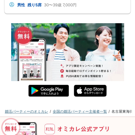
男性
残り5席
30〜39歳
7,000円
婚活パーティーのオミカレ
全国の婚活パーティー主催者一覧
名古屋東海街