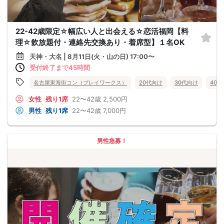
22-42歳限定☆幅広い人と出会える☆恋活福岡【料
理☆飲放題付・連絡先交換あり・着席型】１名OK
天神・大名 | 8月11日(火・山の日) 17:00〜
受付終了まで45時間
名古屋東海街コン（プレイワークス）
20代向け
30代向け
40
女性
残り1席
22〜42歳
2,500円
男性
残り1席
22〜42歳
7,000円
男性急募！