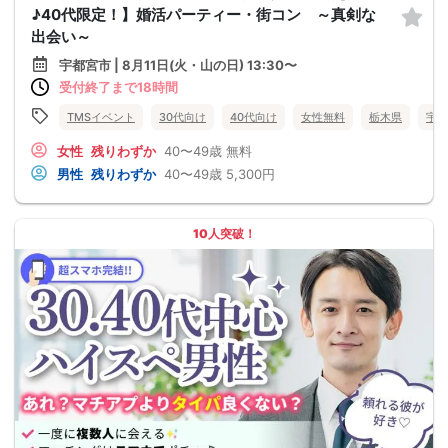
♪40代限定！】婚活パーティー・街コン ～真剣な
出会い～
宇都宮市 | 8月11日(火・山の日) 13:30〜
受付終了まで18時間
TMSイベント
30代向け
40代向け
女性無料
栃木県
宇都
女性
残りわずか
40〜49歳
無料
男性
残りわずか
40〜49歳
5,300円
10人突破！