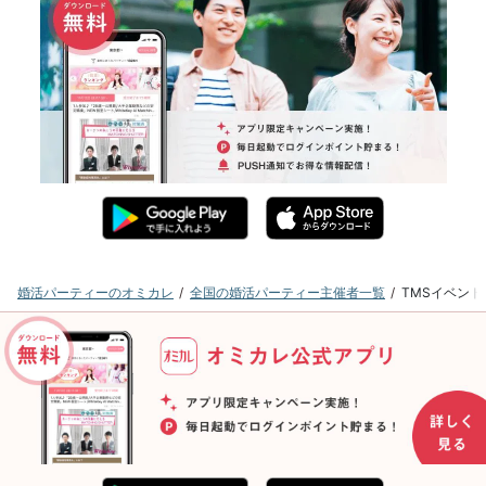
婚活パーティーのオミカレ
全国の婚活パーティー主催者一覧
TMSイベン