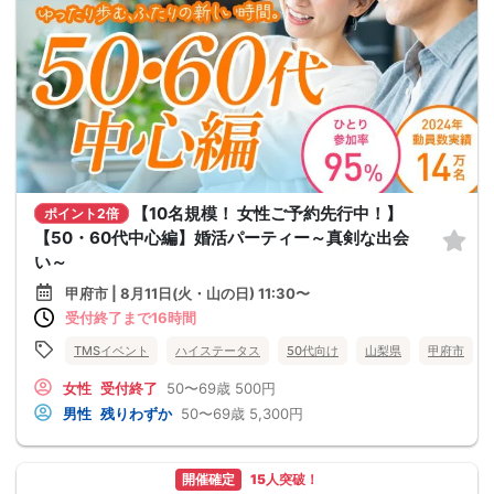
【10名規模！ 女性ご予約先行中！】
ポイント2倍
【50・60代中心編】婚活パーティー～真剣な出会
い～
甲府市 | 8月11日(火・山の日) 11:30〜
受付終了まで16時間
TMSイベント
ハイステータス
50代向け
山梨県
甲府市
女性
受付終了
50〜69歳
500円
男性
残りわずか
50〜69歳
5,300円
開催確定
15人突破！