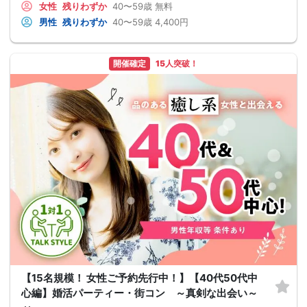
女性
残りわずか
40〜59歳
無料
男性
残りわずか
40〜59歳
4,400円
開催確定
15人突破！
【15名規模！ 女性ご予約先行中！】【40代50代中
心編】婚活パーティー・街コン ～真剣な出会い～