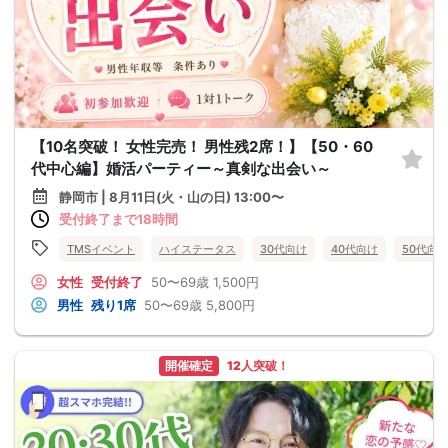
【10名突破！ 女性完売！ 男性残2席！】【50・60
代中心編】婚活パーティー～真剣な出会い～
静岡市 | 8月11日(火・山の日) 13:00〜
受付終了まで18時間
TMSイベント
ハイステータス
30代向け
40代向け
50代向
女性
受付終了
50〜69歳
1,500円
男性
残り1席
50〜69歳
5,800円
開催確定
12人突破！