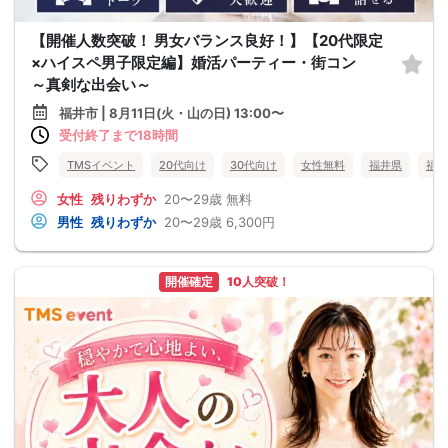
【開催人数突破！ 男女バランス良好！】【20代限定
×ハイスペ男子限定編】婚活パーティー・街コン
～真剣な出会い～
福井市 | 8月11日(火・山の日) 13:00〜
受付終了まで18時間
TMSイベント
20代向け
30代向け
女性無料
福井県
福井
女性
残りわずか
20〜29歳
無料
男性
残りわずか
20〜29歳
6,300円
開催確定
10人突破！