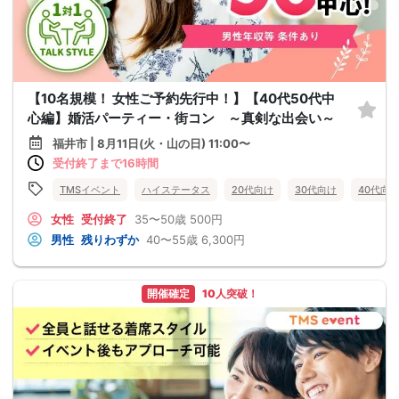
【10名規模！ 女性ご予約先行中！】【40代50代中
心編】婚活パーティー・街コン ～真剣な出会い～
福井市 | 8月11日(火・山の日) 11:00〜
受付終了まで16時間
TMSイベント
ハイステータス
20代向け
30代向け
40代向
女性
受付終了
35〜50歳
500円
男性
残りわずか
40〜55歳
6,300円
開催確定
10人突破！