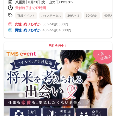
八重洲 | 8月11日(火・山の日) 12:30〜
受付終了まで17時間
TMSイベント
ハイステータス
20代向け
30代向け
40代向
女性
残りわずか
35〜50歳
500円
男性
残りわずか
40〜55歳
4,300円
男性先行中！