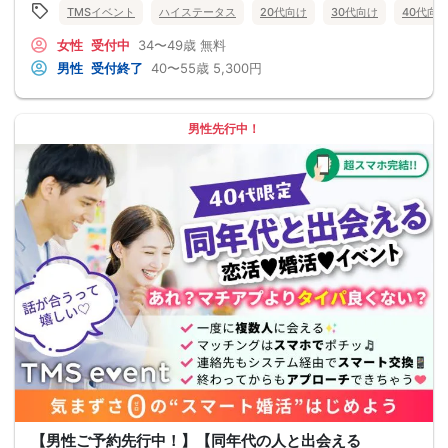
TMSイベント
ハイステータス
20代向け
30代向け
40代向
女性
受付中
34〜49歳
無料
男性
受付終了
40〜55歳
5,300円
男性先行中！
【男性ご予約先行中！】【同年代の人と出会える