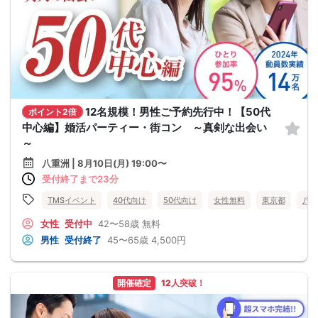
12名規模！男性ご予約先行中！【50代
ポイント2倍
中心編】婚活パーティー・街コン ～真剣な出会い
～
八重洲 | 8月10日(月) 19:00〜
受付終了まで23分
TMSイベント
40代向け
50代向け
女性無料
東京都
八重
女性
受付中
42〜58歳
無料
男性
受付終了
45〜65歳
4,500円
開催確定
12人突破！