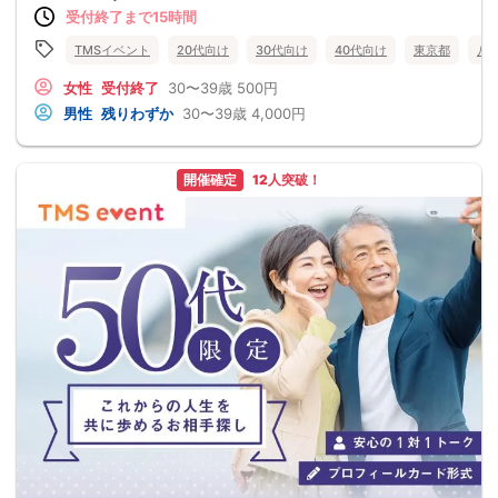
受付終了まで15時間
TMSイベント
20代向け
30代向け
40代向け
東京都
八
女性
受付終了
30〜39歳
500円
男性
残りわずか
30〜39歳
4,000円
開催確定
12人突破！