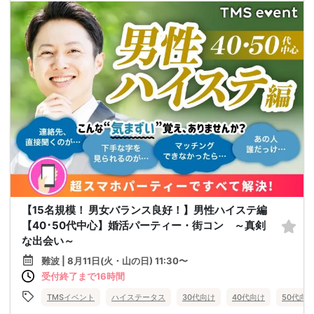
【15名規模！ 男女バランス良好！】男性ハイステ編
【40･50代中心】婚活パーティー・街コン ～真剣
な出会い～
難波 | 8月11日(火・山の日) 11:30〜
受付終了まで16時間
TMSイベント
ハイステータス
30代向け
40代向け
50代向