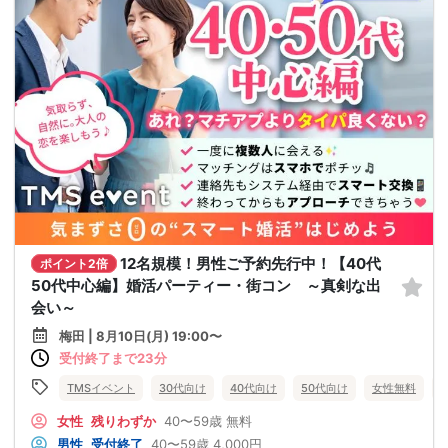
12名規模！男性ご予約先行中！【40代
ポイント2倍
50代中心編】婚活パーティー・街コン ～真剣な出
会い～
梅田 | 8月10日(月) 19:00〜
受付終了まで23分
TMSイベント
30代向け
40代向け
50代向け
女性無料
女性
残りわずか
40〜59歳
無料
男性
受付終了
40〜59歳
4,000円