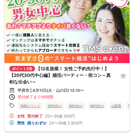
【12名規模！ 女性ご予約先行中！】
ポイント2倍
【20代30代中心編】婚活パーティー・街コン～真
剣な出会い～
甲府市 | 8月11日(火・山の日) 13:15〜
受付終了まで18時間
TMSイベント
20代向け
30代向け
40代向け
山梨県
甲
女性
受付終了
20〜39歳
500円
男性
残りわずか
20〜39歳
5,800円