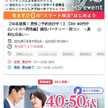
【10名規模！ 男性ご予約先行中！】【30･40代中
心ハイスペ男性編】婚活パーティー・街コン ～真
剣な出会い～
北九州 | 8月11日(火・山の日) 13:30〜
受付終了まで18時間
TMSイベント
ハイステータス
20代向け
30代向け
40代向
女性
受付中
30〜49歳
無料
男性
受付終了
30〜49歳
4,800円
開催確定
20人突破！