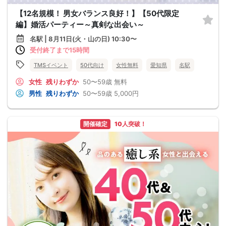
【12名規模！ 男女バランス良好！】【50代限定
編】婚活パーティー～真剣な出会い～
名駅 | 8月11日(火・山の日) 10:30〜
受付終了まで15時間
TMSイベント
50代向け
女性無料
愛知県
名駅
女性
残りわずか
50〜59歳
無料
男性
残りわずか
50〜59歳
5,000円
開催確定
10人突破！