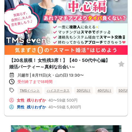
【20名規模！ 女性残3席！】【40・50代中心編】
婚活パーティー～真剣な出会い～
川越市 | 8月11日(火・山の日) 13:30〜
受付終了まで18時間
TMSイベント
ハイステータス
30代向け
40代向け
50代向
女性
残りわずか
40〜59歳
500円
男性
残りわずか
40〜59歳
5,800円