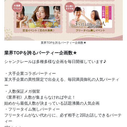
業界TOPを誇るパーティー企画数★
業界TOPを誇るパーティー企画数★
シャンクレールは多種多様な企画を毎日開催しています♪
・大手企業コラボパーティー
某大手企業の異性限定で出会える、毎回満員御礼の人気パーティ
ー
・人数保証メガ個室
《業界初》人数が集まらなければ中止！
始めから最低人数が決まっている話題沸騰の人気企画
・フリータイム無しパーティー
フリータイムがない代わりに、必ず相手と2回お話しできるパーテ
ィー
etc・・・