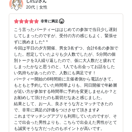
しのぶ
さん
20代｜女性
非常に満足
こう言ったパーティーははじめての参加で当日少し遅刻
してしまったのですが、受付の方の感じもよく、緊張せ
ずに挑めました^ ^
今回は平日の夕方開催、男女3名ずつ、合計6名の参加で
した。想定していたよりも少人数でしたが、5分間の個
別トークを3人繰り返したので、仮に大人数だと疲れて
しまったかなと思うのと、1人でも出会ってお話をした
い気持ちがあったので、人数にも満足です！
パーティー開始の6時間前に主催者側から電話がきて、
もともと予約していた時間帯よりも、同日開催で年齢層
が近い方が参加する時間帯に予約を変更しませんか？と
お勧めして頂けたのも親切だなあと感じました。
結果として、お一人、良さそうな方とマッチできたの
で、非常に満足の評価をつけさせて頂きます♪
これまでマッチングアプリも利用していたのですが、そ
こで出会った男性よりも、こちらで出会えた男性がとて
も誠実そうな方だったのもポイントが高いです。