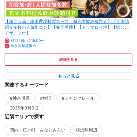
【満足５品！塚田農場特製コース・超充実飲み放題☆】【全国誌
紹介多数の人気街コン】【完全着席】【ドラマロケ地】【嬉しい
デザート付】
8月22日(土) 15:00〜
神奈川県横浜市
詳細を見る
もっと見る
関連するキーワード
#神奈川県
#横浜
#シャンクレール
2026年8月9日
近隣エリアで探す
関内・桜木町・みなとみらい
横浜駅周辺