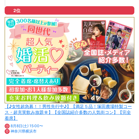
2位
【♪女性超急募！！男性先行中♪】【満足５品！塚田農場特製コー
ス・超充実飲み放題☆】【全国誌紹介多数の人気街コン】【完全
着席】
8月8日(土) 15:00〜
神奈川県横浜市