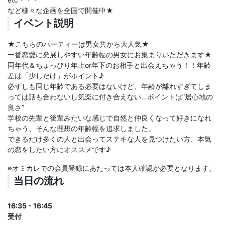
など様々な企画を全国で開催中★
イベント説明
★こちらのパーティーは男女共から大人気★
一番恋愛に発展しやすい年齢幅の男女にお集まりいただきます★
同年代＆ちょっぴり年上or年下のお相手と出会えちゃう！！年齢
差は「少しだけ」がポイント♪
必ずしも同じ年齢である必要はないけど、年齢が離れすぎてしま
っては話も合わないし気楽に付き合えない…ポイントは”居心地の
良さ”
学校の先輩と後輩みたいな感じで自然と仲良くなって好きになれ
ちゃう、そんな理想の年齢幅を追求しました。
できるだけ多くの人と出会ってステキな人を見つけたい方、本気
の恋をしたい方にオススメです♪
※オミカレでの会員登録にあたっては本人確認が必要となります。
当日の流れ
16:35 - 16:45
受付