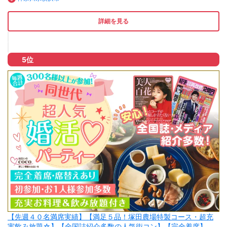
詳細を見る
5位
【先週４０名満席実績】【満足５品！塚田農場特製コース・超充
実飲み放題☆】【全国誌紹介多数の人気街コン】【完全着席】