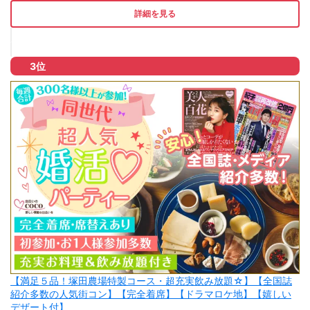
詳細を見る
3位
【満足５品！塚田農場特製コース・超充実飲み放題☆】【全国誌
紹介多数の人気街コン】【完全着席】【ドラマロケ地】【嬉しい
デザート付】