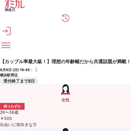
メインコンテンツへスキップ
神奈川
【カップル率最大級！】理想の年齢幅だから共通話題が満載！
8月9日 (日) 16:45 -
横浜駅周辺
受付終了まで2日
女性
残りわずか
26〜36歳
￥500
出会いに前向きな方