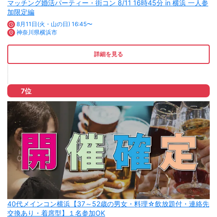
マッチング婚活パーティー・街コン 8/11 16時45分 in 横浜 一人参
加限定編
8月11日(火・山の日) 16:45〜
神奈川県横浜市
詳細を見る
7位
40代メインコン横浜【37～52歳の男女・料理☆飲放題付・連絡先
交換あり・着席型】１名参加OK