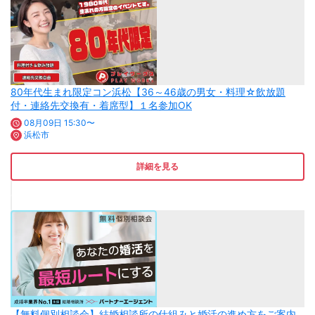
80年代生まれ限定コン浜松【36～46歳の男女・料理☆飲放題
付・連絡先交換有・着席型】１名参加OK
08月09日 15:30〜
浜松市
詳細を見る
【無料個別相談会】結婚相談所の仕組みと婚活の進め方をご案内