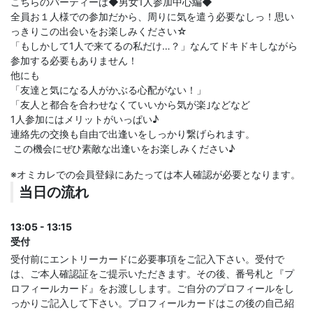
こちらのパーティーは◆男女1人参加中心編◆
全員お１人様での参加だから、周りに気を遣う必要なしっ！思い
っきりこの出会いをお楽しみください☆
「もしかして1人で来てるの私だけ…？」なんてドキドキしながら
参加する必要もありません！
他にも
「友達と気になる人がかぶる心配がない！」
「友人と都合を合わせなくていいから気が楽｣などなど
1人参加にはメリットがいっぱい♪
連絡先の交換も自由で出逢いをしっかり繋げられます。
この機会にぜひ素敵な出逢いをお楽しみください♪
※オミカレでの会員登録にあたっては本人確認が必要となります。
当日の流れ
13:05 - 13:15
受付
受付前にエントリーカードに必要事項をご記入下さい。受付で
は、ご本人確認証をご提示いただきます。その後、番号札と『プ
ロフィールカード』をお渡しします。ご自分のプロフィールをし
っかりご記入して下さい。プロフィールカードはこの後の自己紹