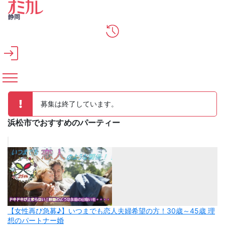
メインコンテンツへスキップ
静岡
募集は終了しています。
浜松市でおすすめのパーティー
【女性再び急募♪】いつまでも恋人夫婦希望の方！30歳～45歳 理
想のパートナー婚