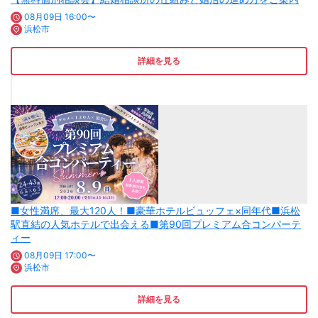
08月09日 16:00〜
浜松市
詳細を見る
■女性満席、最大120人！■豪華ホテルビュッフェ×同年代■浜松
駅直結の人気ホテルで出会える■第90回プレミアム合コンパーテ
ィー
08月09日 17:00〜
浜松市
詳細を見る