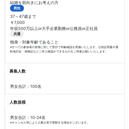
結婚を前向きにお考えの方
男性
37～47歳まで
￥7,000
年収500万以上or大手企業勤務or公務員or正社員
共通
独身・対象年齢であること
※すべての参加者の皆様に対して受付で年齢確認を実施いたします。公的証明書や運
転免許証・保険証などご本人確認ができるものをご持参お願いいたします。
募集人数
男女合計：100名
人数規模
男女合計：10-24名
※キャンセル等により人数が若干変動する場合がございます。