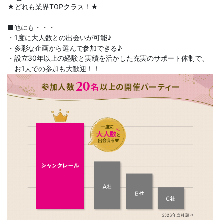
★どれも業界TOPクラス！★
■他にも・・・
・1度に大人数との出会いが可能♪
・多彩な企画から選んで参加できる♪
・設立30年以上の経験と実績を活かした充実のサポート体制で、
お1人での参加も大歓迎！！