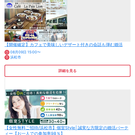
【開催確定】カフェで美味しいデザート付きの会話も弾む婚活
08月09日 15:00〜
浜松市
詳細を見る
【女性無料ご招待/浜松市】個室Style│誠実な方限定の婚活パーテ
ィー【お一人での参加率98％】