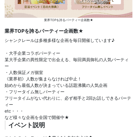
業界TOPを誇るパーティー企画数★
業界TOPを誇るパーティー企画数★
シャンクレールは多種多様な企画を毎日開催しています♪
・大手企業コラボパーティー
某大手企業の異性限定で出会える、毎回満員御礼の人気パーティ
ー
・人数保証メガ個室
《業界初》人数が集まらなければ中止！
始めから最低人数が決まっている話題沸騰の人気企画
・フリータイム無しパーティー
フリータイムがない代わりに、必ず相手と2回お話しできるパーテ
ィー
etc・・・
など様々な企画を全国で開催中★
イベント説明