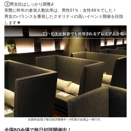
③男女比はしっかり調整♪
実際に昨年の参加人数比率は、男性51％：女性49％でした！
男女のバランスを重視したクオリティの高いイベント開催を目指
します★
全国80会場で毎日好評開催中！※写真の会場は一例です。
全国80会場で毎日好評開催中！