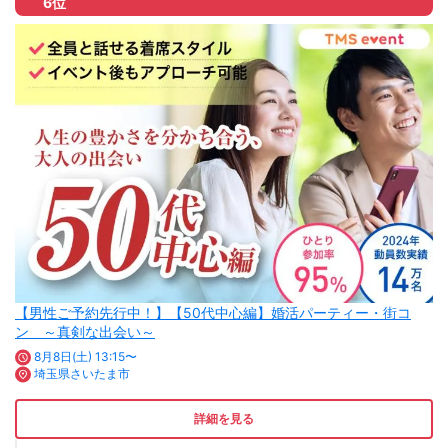
6位
【男性ご予約先行中！】【50代中心編】婚活パーティー・街コ
ン ～真剣な出会い～
8月8日(土) 13:15〜
埼玉県さいたま市
詳細を見る