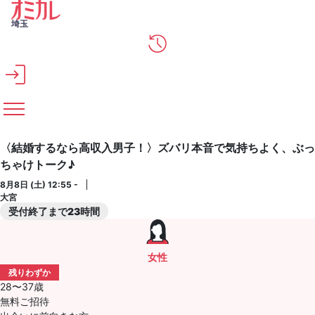
メインコンテンツへスキップ
埼玉
〈結婚するなら高収入男子！〉ズバリ本音で気持ちよく、ぶっ
ちゃけトーク♪
8月8日 (土) 12:55 -
大宮
受付終了まで23時間
女性
残りわずか
28〜37歳
無料ご招待