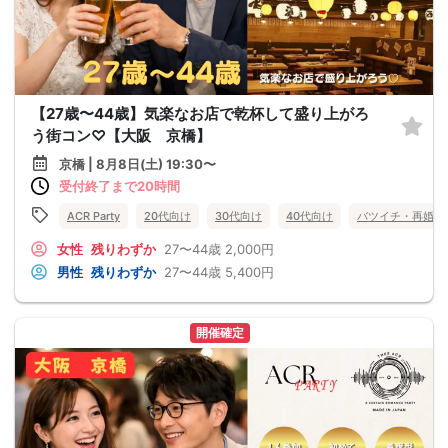
【27歳〜44歳】気楽なお店で乾杯して盛り上がろ
う街コン♡【大阪 京橋】
京橋 | 8月8日(土) 19:30〜
受付終了まで20時間
ACR Party
20代向け
30代向け
40代向け
バツイチ・再婚
女性
残りわずか
27〜44歳
2,000円
男性
残りわずか
27〜44歳
5,400円
開催確定