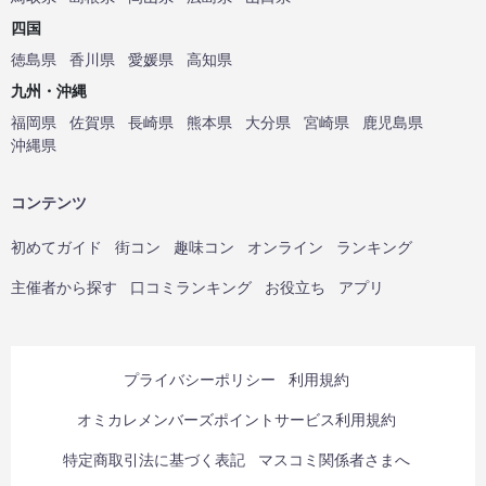
四国
徳島県
香川県
愛媛県
高知県
九州・沖縄
福岡県
佐賀県
長崎県
熊本県
大分県
宮崎県
鹿児島県
沖縄県
コンテンツ
初めてガイド
街コン
趣味コン
オンライン
ランキング
主催者から探す
口コミランキング
お役立ち
アプリ
プライバシーポリシー
利用規約
オミカレメンバーズポイントサービス利用規約
特定商取引法に基づく表記
マスコミ関係者さまへ