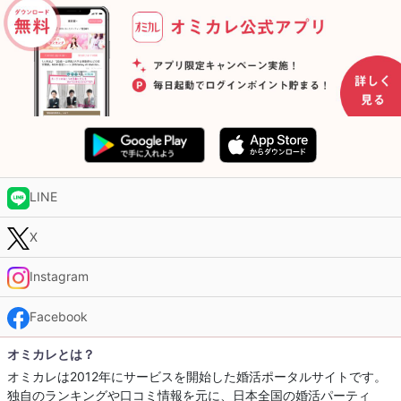
LINE
X
Instagram
Facebook
オミカレとは？
オミカレは2012年にサービスを開始した婚活ポータルサイトです。
独自のランキングや口コミ情報を元に、日本全国の婚活パーティ