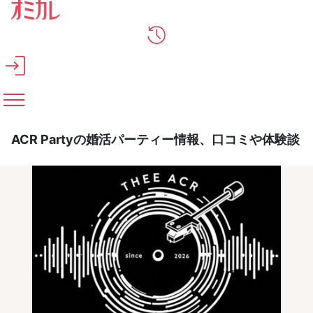
メインコンテンツへスキップ
ACR Partyの婚活パーティー情報、口コミや体験談