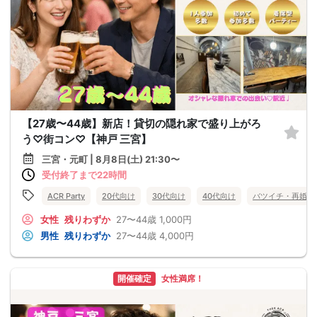
【27歳〜44歳】新店！貸切の隠れ家で盛り上がろ
う♡街コン♡【神戸 三宮】
三宮・元町 | 8月8日(土) 21:30〜
受付終了まで22時間
ACR Party
20代向け
30代向け
40代向け
バツイチ・再婚
女性
残りわずか
27〜44歳
1,000円
男性
残りわずか
27〜44歳
4,000円
開催確定
女性満席！