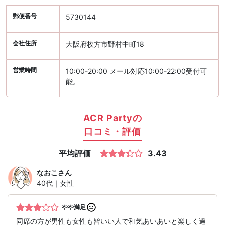
郵便番号
5730144
会社住所
大阪府枚方市野村中町18
営業時間
10:00-20:00 メール対応10:00-22:00受付可
能。
ACR Partyの
口コミ・評価
平均評価
3.43
なおこ
さん
40代｜女性
やや満足
同席の方が男性も女性も皆いい人で和気あいあいと楽しく過