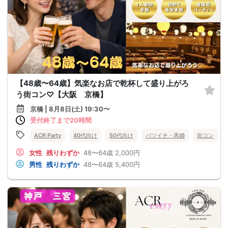
【48歳〜64歳】気楽なお店で乾杯して盛り上がろ
う街コン♡【大阪 京橋】
京橋 | 8月8日(土) 19:30〜
受付終了まで20時間
ACR Party
40代向け
50代向け
バツイチ・再婚
街コン
女性
残りわずか
48〜64歳
2,000円
男性
残りわずか
48〜64歳
5,400円