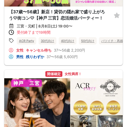
【37歳〜56歳】新店！貸切の隠れ家で盛り上がろ
う♡街コン♡【神戸 三宮】恋活婚活パーティー！
三宮・元町 | 8月8日(土) 19:00〜
受付終了まで19時間
ACR Party
30代向け
40代向け
50代向け
バツイチ・再婚
女性
キャンセル待ち
37〜56歳
2,200円
男性
残りわずか
37〜56歳
5,600円
開催確定
女性満席！