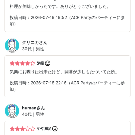
料理が美味しかったです。ありがとうございました。
投稿日時：2026-07-19 19:52（ACR Partyのパーティーに参
加）
クリニカ
さん
30代｜男性
満足
気楽にお喋りは出来たけど、開幕が少しもたついてた所。
投稿日時：2026-07-18 22:16（ACR Partyのパーティーに参
加）
human
さん
40代｜男性
やや満足