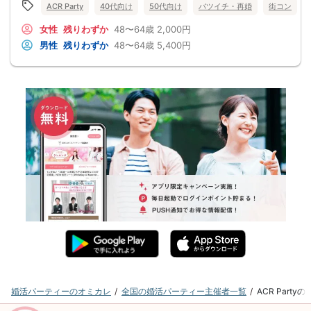
ACR Party
40代向け
50代向け
バツイチ・再婚
街コン
女性
残りわずか
48〜64歳
2,000円
男性
残りわずか
48〜64歳
5,400円
婚活パーティーのオミカレ
全国の婚活パーティー主催者一覧
ACR Par