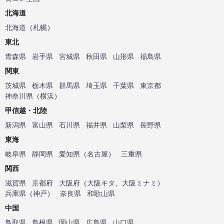
北海道
北海道
（
札幌
）
東北
青森県
岩手県
宮城県
秋田県
山形県
福島県
関東
茨城県
栃木県
群馬県
埼玉県
千葉県
東京都
神奈川県
（
横浜
）
甲信越・北陸
新潟県
富山県
石川県
福井県
山梨県
長野県
東海
岐阜県
静岡県
愛知県
（
名古屋
）
三重県
関西
滋賀県
京都府
大阪府
（
大阪キタ
、
大阪ミナミ
）
兵庫県
（
神戸
）
奈良県
和歌山県
中国
鳥取県
島根県
岡山県
広島県
山口県