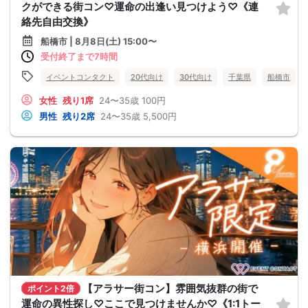
クができる街コン♡運命の出逢い見つけよう♡《連
絡先自由交換》
船橋市 | 8月8日(土) 15:00〜
受付終了まで7時間
イベントコンタクト
20代向け
30代向け
千葉県
船橋市
女性
残り1席
24〜35歳
100円
男性
残り2席
24〜35歳
5,500円
【アラサー街コン】雰囲気抜群の街で
ポイント2倍
運命の異性探し♡ここで見つけませんか♡《1:1トー