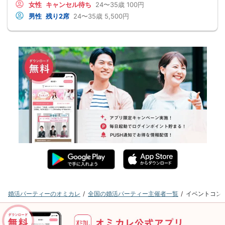
女性
キャンセル待ち
24〜35歳
100円
男性
残り2席
24〜35歳
5,500円
婚活パーティーのオミカレ
全国の婚活パーティー主催者一覧
イベントコン