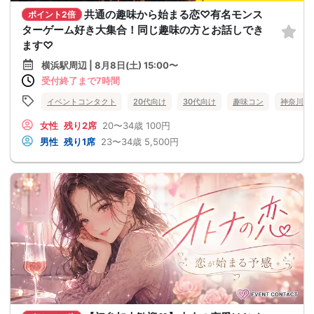
共通の趣味から始まる恋♡有名モンス
ポイント2倍
ターゲーム好き大集合！同じ趣味の方とお話しでき
ます♡
横浜駅周辺 | 8月8日(土) 15:00〜
受付終了まで7時間
イベントコンタクト
20代向け
30代向け
趣味コン
神奈川県
女性
残り2席
20〜34歳
100円
男性
残り1席
23〜34歳
5,500円