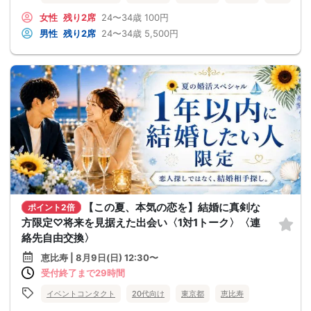
女性
残り2席
24〜34歳
100円
男性
残り2席
24〜34歳
5,500円
【この夏、本気の恋を】結婚に真剣な
ポイント2倍
方限定♡将来を見据えた出会い〈1対1トーク〉〈連
絡先自由交換〉
恵比寿 | 8月9日(日) 12:30〜
受付終了まで29時間
イベントコンタクト
20代向け
東京都
恵比寿