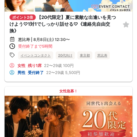
【20代限定】夏に素敵な出逢いを見つ
ポイント2倍
けよう♡1対1でしっかり話せる♡《連絡先自由交
換》
恵比寿 | 8月8日(土) 12:30〜
受付終了まで5時間
イベントコンタクト
20代向け
東京都
恵比寿
女性
残り1席
22〜29歳
100円
男性
受付終了
22〜29歳
5,500円
女性急募！