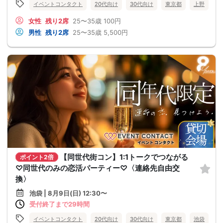
イベントコンタクト
20代向け
30代向け
東京都
上野
女性
残り2席
25〜35歳
100円
男性
残り2席
25〜35歳
5,500円
【同世代街コン】1:1トークでつながる
ポイント2倍
♡同世代のみの恋活パーティー♡〈連絡先自由交
換〉
池袋 | 8月9日(日) 12:30〜
受付終了まで29時間
イベントコンタクト
20代向け
30代向け
東京都
池袋