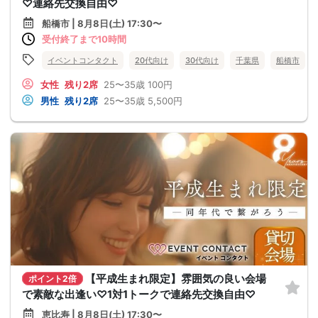
♡連絡先交換自由♡
船橋市 | 8月8日(土) 17:30〜
受付終了まで10時間
イベントコンタクト
20代向け
30代向け
千葉県
船橋市
女性
残り2席
25〜35歳
100円
男性
残り2席
25〜35歳
5,500円
【平成生まれ限定】雰囲気の良い会場
ポイント2倍
で素敵な出逢い♡1対1トークで連絡先交換自由♡
恵比寿 | 8月8日(土) 17:30〜