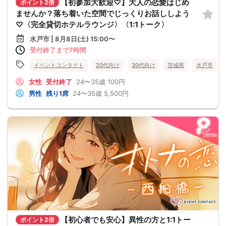
【初参加大歓迎♡】大人の恋愛はじめ
ポイント2倍
ませんか？落ち着いた空間でじっくりお話ししよう
♡〈完全貸切ホテルラウンジ〉〈1:1トーク〉
水戸市 | 8月8日(土) 15:00〜
受付終了まで7時間
イベントコンタクト
20代向け
30代向け
茨城県
水戸市
女性
受付終了
24〜35歳
100円
男性
残り1席
24〜35歳
5,500円
【初心者でも安心】異性の方と1:1トー
ポイント2倍