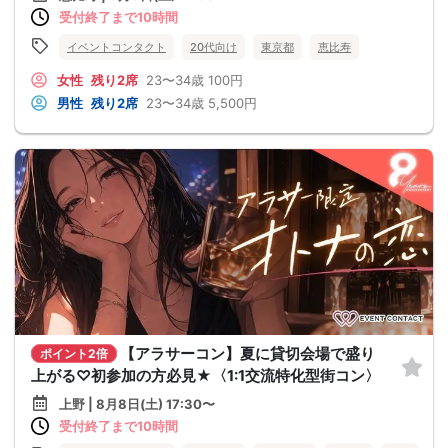
受付終了まで10時間
イベントコンタクト
20代向け
東京都
恵比寿
女性
残り2席
23〜34歳
100円
男性
残り2席
23〜34歳
5,500円
【アラサーコン】夏に貸切会場で盛り
ポイント2倍
上がる♡初参加の方必見★〈1:1交流特化型街コン〉
上野 | 8月8日(土) 17:30〜
受付終了まで10時間