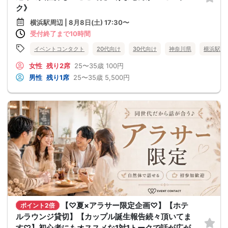
ク》
横浜駅周辺 | 8月8日(土) 17:30〜
受付終了まで10時間
イベントコンタクト
20代向け
30代向け
神奈川県
横浜駅周
女性
残り2席
25〜35歳
100円
男性
残り1席
25〜35歳
5,500円
【♡夏×アラサー限定企画♡】【ホテ
ポイント2倍
ルラウンジ貸切】【カップル誕生報告続々頂いてま
す♡】初心者にもオススメな1対1トークで話が広が