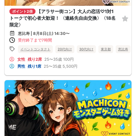
【アラサー街コン】大人の恋活♡1対1
ポイント2倍
トークで初心者大歓迎！ 〈連絡先自由交換〉〈18名
限定〉
恵比寿 | 8月8日(土) 14:30〜
受付終了まで7時間
イベントコンタクト
20代向け
30代向け
東京都
恵比寿
女性
残り2席
25〜35歳
100円
男性
残り1席
25〜35歳
5,500円