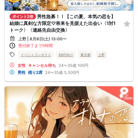
男性急募！！【この夏、本気の恋を】
ポイント2倍
結婚に真剣な方限定♡将来を見据えた出会い〈1対1
トーク〉〈連絡先自由交換〉
上野 | 8月8日(土) 13:00〜
受付終了まで5時間
イベントコンタクト
20代向け
東京都
上野
女性
キャンセル待ち
24〜35歳
100円
男性
残り2席
24〜35歳
5,500円