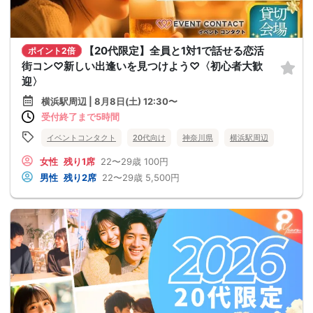
【20代限定】全員と1対1で話せる恋活
ポイント2倍
街コン♡新しい出逢いを見つけよう♡〈初心者大歓
迎〉
横浜駅周辺 | 8月8日(土) 12:30〜
受付終了まで5時間
イベントコンタクト
20代向け
神奈川県
横浜駅周辺
女性
残り1席
22〜29歳
100円
男性
残り2席
22〜29歳
5,500円