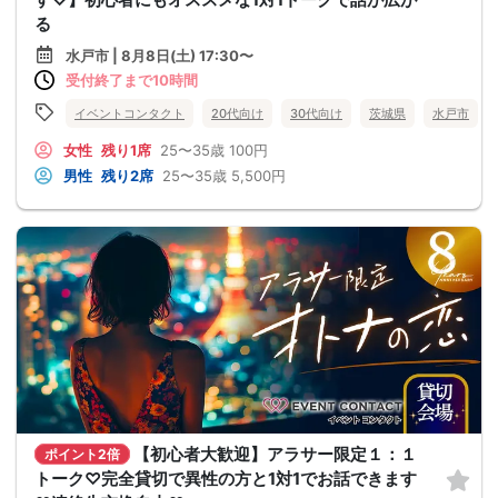
る
水戸市 | 8月8日(土) 17:30〜
受付終了まで10時間
イベントコンタクト
20代向け
30代向け
茨城県
水戸市
女性
残り1席
25〜35歳
100円
男性
残り2席
25〜35歳
5,500円
【初心者大歓迎】アラサー限定１：１
ポイント2倍
トーク♡完全貸切で異性の方と1対1でお話できます