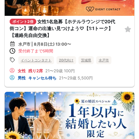
女性1名急募【ホテルラウンジで20代
ポイント2倍
街コン】運命の出逢い見つけよう♡【1:1トーク】
【連絡先自由交換】
水戸市 | 8月8日(土) 13:00〜
受付終了まで5時間
イベントコンタクト
20代向け
茨城県
水戸市
女性
残り2席
21〜29歳
100円
男性
キャンセル待ち
21〜29歳
5,500円