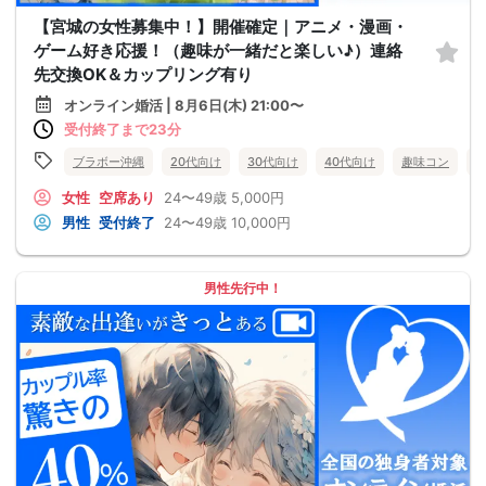
【宮城の女性募集中！】開催確定｜アニメ・漫画・
ゲーム好き応援！（趣味が一緒だと楽しい♪）連絡
先交換OK＆カップリング有り
オンライン婚活 | 8月6日(木) 21:00〜
受付終了まで23分
ブラボー沖縄
20代向け
30代向け
40代向け
趣味コン
女性
空席あり
24〜49歳
5,000円
男性
受付終了
24〜49歳
10,000円
男性先行中！