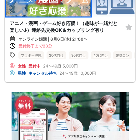
アニメ・漫画・ゲーム好き応援！（趣味が一緒だと
楽しい♪）連絡先交換OK＆カップリング有り
オンライン婚活 | 8月6日(木) 21:00〜
受付終了まで23分
ブラボー沖縄
20代向け
30代向け
40代向け
趣味コン
女性
受付中
24〜49歳
5,000円
男性
キャンセル待ち
24〜49歳
10,000円