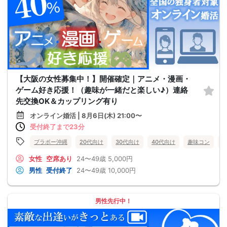
【大阪の女性募集中！】開催確定｜アニメ・漫画・
ゲーム好き応援！（趣味が一緒だと楽しい♪）連絡
先交換OK＆カップリング有り
オンライン婚活 | 8月6日(木) 21:00〜
受付終了まで23分
ブラボー沖縄
20代向け
30代向け
40代向け
趣味コン
女性
空席あり
24〜49歳
5,000円
男性
受付終了
24〜49歳
10,000円
男性先行中！