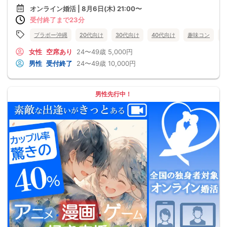
オンライン婚活 | 8月6日(木) 21:00〜
受付終了まで23分
ブラボー沖縄
20代向け
30代向け
40代向け
趣味コン
女性
空席あり
24〜49歳
5,000円
男性
受付終了
24〜49歳
10,000円
男性先行中！