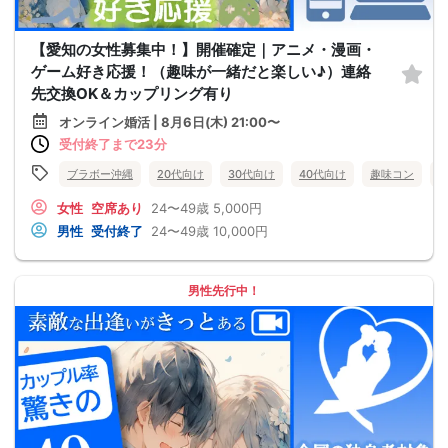
【愛知の女性募集中！】開催確定｜アニメ・漫画・
ゲーム好き応援！（趣味が一緒だと楽しい♪）連絡
先交換OK＆カップリング有り
オンライン婚活 | 8月6日(木) 21:00〜
受付終了まで23分
ブラボー沖縄
20代向け
30代向け
40代向け
趣味コン
女性
空席あり
24〜49歳
5,000円
男性
受付終了
24〜49歳
10,000円
男性先行中！