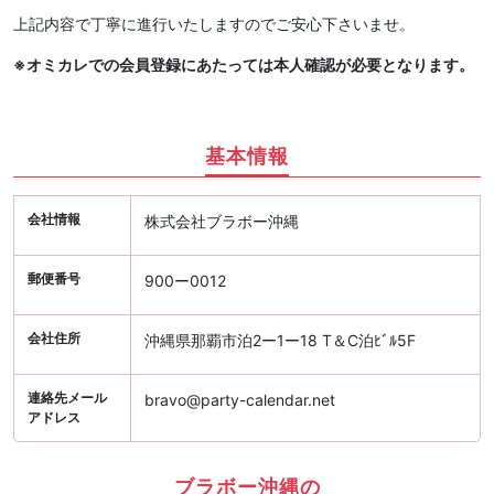
上記内容で丁寧に進行いたしますのでご安心下さいませ。
※オミカレでの会員登録にあたっては本人確認が必要となります。
基本情報
会社情報
株式会社ブラボー沖縄
郵便番号
900ー0012
会社住所
沖縄県那覇市泊2ー1ー18 T＆C泊ﾋﾞﾙ5F
連絡先メール
bravo@party-calendar.net
アドレス
ブラボー沖縄の