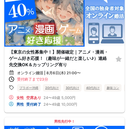
【東京の女性募集中！】開催確定｜アニメ・漫画・
ゲーム好き応援！（趣味が一緒だと楽しい♪）連絡
先交換OK＆カップリング有り
オンライン婚活 | 8月6日(木) 21:00〜
受付終了まで23分
ブラボー沖縄
20代向け
30代向け
40代向け
趣味コン
女性
空席あり
24〜49歳
5,000円
男性
受付終了
24〜49歳
10,000円
男性先行中！