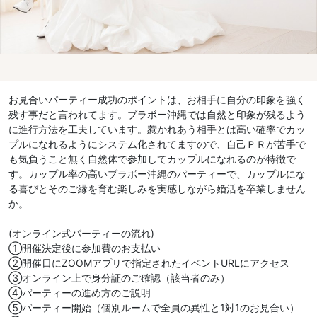
お見合いパーティー成功のポイントは、お相手に自分の印象を強く
残す事だと言われてます。ブラボー沖縄では自然と印象が残るよう
に進行方法を工夫しています。惹かれあう相手とは高い確率でカッ
プルになれるようにシステム化されてますので、自己ＰＲが苦手で
も気負うこと無く自然体で参加してカップルになれるのが特徴で
す。カップル率の高いブラボー沖縄のパーティーで、カップルにな
る喜びとそのご縁を育む楽しみを実感しながら婚活を卒業しません
か。
(オンライン式パーティーの流れ)
①開催決定後に参加費のお支払い
②開催日にZOOMアプリで指定されたイベントURLにアクセス
③オンライン上で身分証のご確認（該当者のみ）
④パーティーの進め方のご説明
⑤パーティー開始（個別ルームで全員の異性と1対1のお見合い）