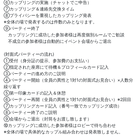
⑥カップリングの実施（チャットでご申告）
⑦カップリング＆連絡先交換タイム
⑧プライバシーを重視したカップリング発表
※全体の場で発表するのは件数のみとなります。
⑨パーティー終了
カップリングに成功した参加者様は再度個別ルームでご歓談
不成立の参加者様は自動的にイベント会場からご退出
(対面式パーティーの流れ)
①受付（身分証の提示、参加費のお支払い）
②指定された座席にて待機＆プロフィ―ルカード記入
③パーティーの進め方のご説明
④パーティー開始（全員の異性と1対1の対面式お見合い）×人数分
繰り返す
⑤第一印象カードの記入＆休憩
⑥パーティー再開（全員の異性と1対1の対面式お見合い）※2回目
⑦カップリングカード記入（番号一致でカップリング成功）
⑧パーティー終了のご説明
⑨会場からご退出（封筒をお渡し致します）
⑩カップリングに成功した参加者様はロビーで待ち合わせ
※全体の場で具体的なカップル組み合わせは発表致しません。