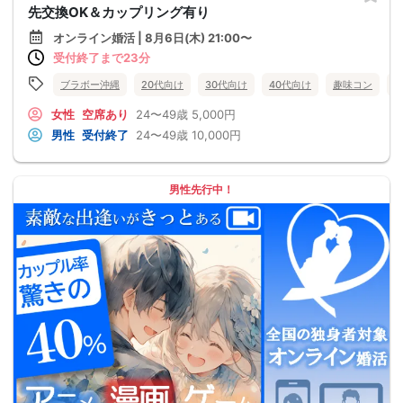
先交換OK＆カップリング有り
オンライン婚活 | 8月6日(木) 21:00〜
受付終了まで23分
ブラボー沖縄
20代向け
30代向け
40代向け
趣味コン
女性
空席あり
24〜49歳
5,000円
男性
受付終了
24〜49歳
10,000円
男性先行中！