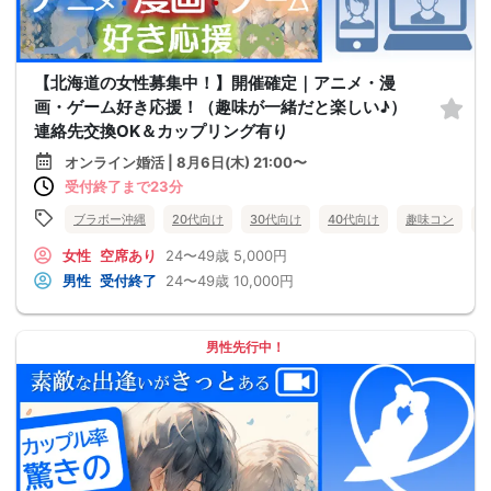
【北海道の女性募集中！】開催確定｜アニメ・漫
画・ゲーム好き応援！（趣味が一緒だと楽しい♪）
連絡先交換OK＆カップリング有り
オンライン婚活 | 8月6日(木) 21:00〜
受付終了まで23分
ブラボー沖縄
20代向け
30代向け
40代向け
趣味コン
女性
空席あり
24〜49歳
5,000円
男性
受付終了
24〜49歳
10,000円
男性先行中！