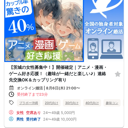
【茨城の女性募集中！】開催確定｜アニメ・漫画・
ゲーム好き応援！（趣味が一緒だと楽しい♪）連絡
先交換OK＆カップリング有り
オンライン婚活 | 8月6日(木) 21:00〜
受付終了まで23分
ブラボー沖縄
20代向け
30代向け
40代向け
趣味コン
女性
空席あり
24〜49歳
5,000円
男性
受付終了
24〜49歳
10,000円