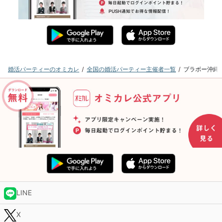
婚活パーティーのオミカレ
全国の婚活パーティー主催者一覧
ブラボー沖縄
LINE
X