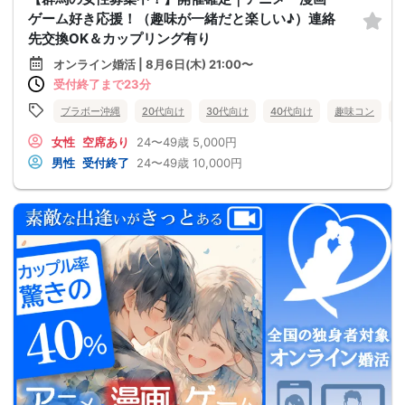
ゲーム好き応援！（趣味が一緒だと楽しい♪）連絡
先交換OK＆カップリング有り
オンライン婚活 | 8月6日(木) 21:00〜
受付終了まで23分
ブラボー沖縄
20代向け
30代向け
40代向け
趣味コン
女性
空席あり
24〜49歳
5,000円
男性
受付終了
24〜49歳
10,000円