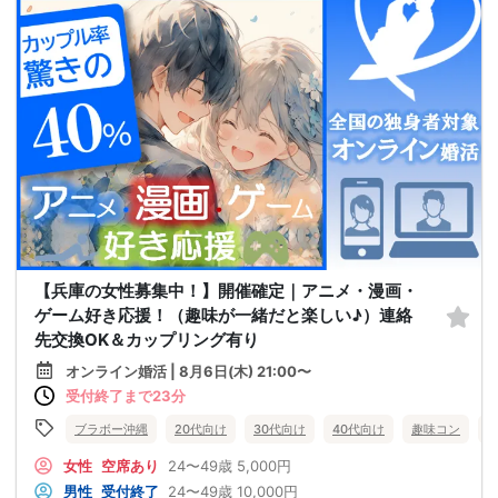
【兵庫の女性募集中！】開催確定｜アニメ・漫画・
ゲーム好き応援！（趣味が一緒だと楽しい♪）連絡
先交換OK＆カップリング有り
オンライン婚活 | 8月6日(木) 21:00〜
受付終了まで23分
ブラボー沖縄
20代向け
30代向け
40代向け
趣味コン
女性
空席あり
24〜49歳
5,000円
男性
受付終了
24〜49歳
10,000円