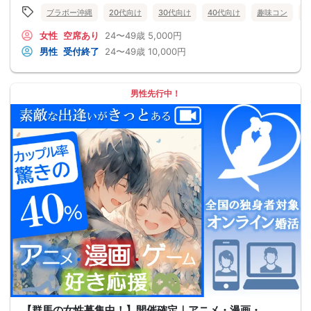
ブラボー沖縄
20代向け
30代向け
40代向け
趣味コン
女性
空席あり
24〜49歳
5,000円
男性
受付終了
24〜49歳
10,000円
男性先行中！
【群馬の女性募集中！】開催確定｜アニメ・漫画・