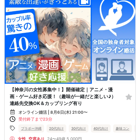
【神奈川の女性募集中！】開催確定｜アニメ・漫
画・ゲーム好き応援！（趣味が一緒だと楽しい♪）
連絡先交換OK＆カップリング有り
オンライン婚活 | 8月6日(木) 21:00〜
受付終了まで23分
ブラボー沖縄
20代向け
30代向け
40代向け
趣味コン
女性
空席あり
24〜49歳
5,000円