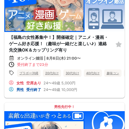
【福島の女性募集中！】開催確定｜アニメ・漫画・
ゲーム好き応援！（趣味が一緒だと楽しい♪）連絡
先交換OK＆カップリング有り
オンライン婚活 | 8月6日(木) 21:00〜
受付終了まで23分
ブラボー沖縄
20代向け
30代向け
40代向け
趣味コン
女性
空席あり
24〜49歳
5,000円
男性
受付終了
24〜49歳
10,000円
男性先行中！