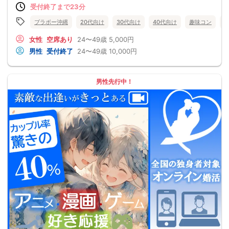
受付終了まで23分
ブラボー沖縄
20代向け
30代向け
40代向け
趣味コン
女性
空席あり
24〜49歳
5,000円
男性
受付終了
24〜49歳
10,000円
男性先行中！