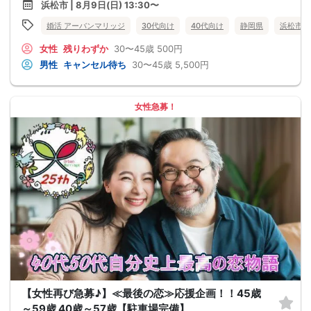
浜松市 | 8月9日(日) 13:30〜
婚活 アーバンマリッジ
30代向け
40代向け
静岡県
浜松市
女性
残りわずか
30〜45歳
500円
男性
キャンセル待ち
30〜45歳
5,500円
女性急募！
【女性再び急募♪】≪最後の恋≫応援企画！！45歳
～59歳 40歳～57歳【駐車場完備】