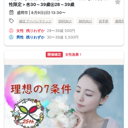
性限定＞㊚30～39歳㊛28～39歳
盛岡市 | 8月9日(日) 13:30〜
婚活 アーバンマリッジ
20代向け
30代向け
岩手県
盛岡市
女性
残りわずか
28〜39歳
500円
男性
残りわずか
30〜39歳
5,500円
開催確定
女性急募！