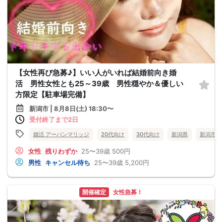
【女性再び急募♪】いい人がいれば結婚前向き婚
活 男性女性とも25～39歳 男性穏やか＆優しい
方限定【駐車場完備】
新潟市 | 8月8日(土) 18:30〜
受付終了まで2日
婚活 アーバンマリッジ
20代向け
30代向け
新潟県
新潟市
女性
残りわずか
25〜39歳
500円
男性
キャンセル待ち
25〜39歳
5,200円
開催確定
女性急募！