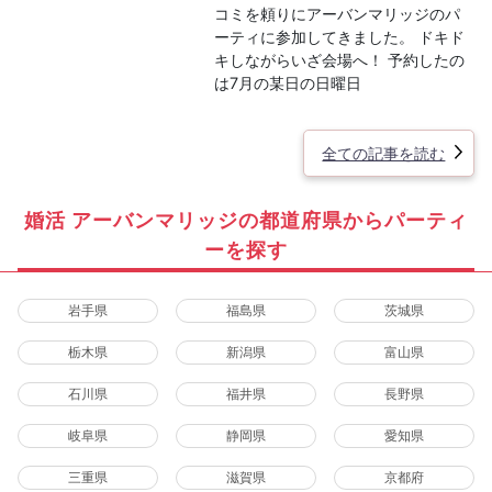
コミを頼りにアーバンマリッジのパ
ーティに参加してきました。 ドキド
キしながらいざ会場へ！ 予約したの
は7月の某日の日曜日
全ての記事を読む
婚活 アーバンマリッジの都道府県からパーティ
ーを探す
岩手県
福島県
茨城県
栃木県
新潟県
富山県
石川県
福井県
長野県
岐阜県
静岡県
愛知県
三重県
滋賀県
京都府