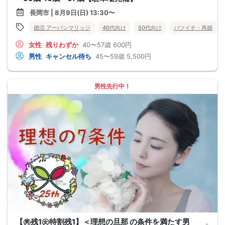
長岡市 | 8月9日(日) 13:30〜
婚活 アーバンマリッジ
40代向け
50代向け
バツイチ・再婚
女性
残りわずか
40〜57歳
600円
男性
キャンセル待ち
45〜59歳
5,500円
男性先行中！
【㊚残1㊛特割残1】＜理想の旦那 の条件を満たす男