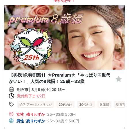
男性先行中！
【㊚残1㊛特割残1】☆Premium☆「やっぱり同世代
がいい！」人気の8歳幅！ 25歳～33歳
明石市 | 8月8日(土) 20:15〜
受付終了まで2日
婚活 アーバンマリッジ
20代向け
30代向け
兵庫県
明石市
女性
残りわずか
25〜33歳
500円
男性
残りわずか
25〜33歳
5,500円