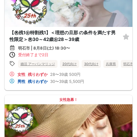
【㊚残1㊛特割残1】＜理想の旦那 の条件を満たす男
性限定＞㊚30～42歳㊛28～39歳
明石市 | 8月8日(土) 18:30〜
受付終了まで2日
婚活 アーバンマリッジ
20代向け
30代向け
兵庫県
明石市
女性
残りわずか
28〜39歳
500円
男性
残りわずか
30〜39歳
5,500円
女性急募！