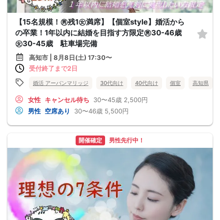
【15名規模！㊚残1㊛満席】【個室style】婚活から
の卒業！1年以内に結婚を目指す方限定㊚30-46歳
㊛30-45歳 駐車場完備
高知市 | 8月8日(土) 17:30〜
受付終了まで2日
婚活 アーバンマリッジ
30代向け
40代向け
個室
高知県
女性
キャンセル待ち
30〜45歳
2,500円
男性
空席あり
30〜46歳
5,500円
開催確定
男性先行中！