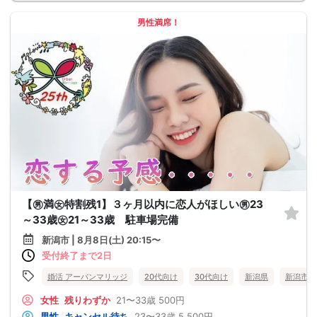
男性満席！
【㊚満㊛特割残1】３ヶ月以内に恋人がほしい㊚23
～33歳㊛21～33歳 駐車場完備
新潟市 | 8月8日(土) 20:15〜
受付終了まで2日
婚活 アーバンマリッジ
20代向け
30代向け
新潟県
新潟市
女性
残りわずか
21〜33歳
500円
男性
キャンセル待ち
23〜33歳
5,500円