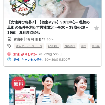
【女性再び急募♪】【個室style】30代中心＜理想の
旦那 の条件を満たす男性限定＞㊚30～39歳㊛28～
39歳 真剣度◎婚活
富山市 | 8月9日(日) 13:30〜
婚活 アーバンマリッジ
20代向け
30代向け
個室
富山県
女性
残りわずか
28〜39歳
500円
男性
キャンセル待ち
30〜39歳
5,500円