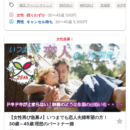
婚活 アーバンマリッジ
30代向け
40代向け
茨城県
水戸市
女性
残りわずか
30〜45歳
500円
男性
キャンセル待ち
30〜45歳
5,500円
女性急募！
【女性再び急募♪】いつまでも恋人夫婦希望の方！
30歳～45歳 理想のパートナー婚