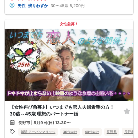
男性
残りわずか
30〜45歳
5,200円
女性急募！
【女性再び急募♪】いつまでも恋人夫婦希望の方！
30歳～45歳 理想のパートナー婚
長野市 | 8月9日(日) 13:30〜
婚活 アーバンマリッジ
30代向け
40代向け
長野県
長野市