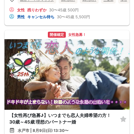
女性
残りわずか
30〜45歳
500円
男性
キャンセル待ち
30〜45歳
5,500円
開催確定
女性急募！
【女性再び急募♪】いつまでも恋人夫婦希望の方！
30歳～45歳 理想のパートナー婚
水戸市 | 8月9日(日) 13:30〜