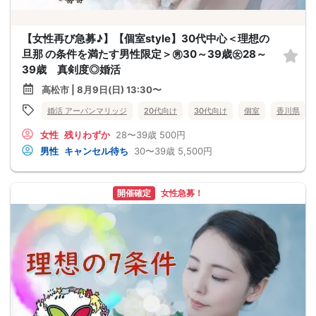
【女性再び急募♪】【個室style】30代中心＜理想の
旦那 の条件を満たす男性限定＞㊚30～39歳㊛28～
39歳 真剣度◎婚活
高松市 | 8月9日(日) 13:30〜
婚活 アーバンマリッジ
20代向け
30代向け
個室
香川県
女性
残りわずか
28〜39歳
500円
男性
キャンセル待ち
30〜39歳
5,500円
開催確定
女性急募！