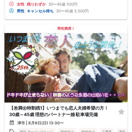
女性
残りわずか
30〜45歳
500円
男性
キャンセル待ち
30〜45歳
5,500円
男性満席！
【㊚満㊛特割残1】いつまでも恋人夫婦希望の方！
30歳～45歳 理想のパートナー婚 駐車場完備
津市 | 8月9日(日) 13:30〜
婚活 アーバンマリッジ
30代向け
40代向け
三重県
津市