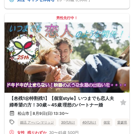
男性先行中！
【㊚残1㊛特割残1】【個室style】いつまでも恋人夫
婦希望の方！30歳～45歳 理想のパートナー婚
松山市 | 8月9日(日) 13:30〜
婚活 アーバンマリッジ
30代向け
40代向け
個室
愛媛県
女性
残りわずか
30〜45歳
500円