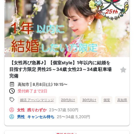
【女性再び急募♪】【個室style】1年以内に結婚を
目指す方限定 男性25～34歳 女性23～34歳 駐車場
完備
高知市 | 8月8日(土) 19:15〜
受付終了まで2日
婚活 アーバンマリッジ
20代向け
30代向け
個室
高知県
女性
残りわずか
23〜37歳
500円
男性
キャンセル待ち
25〜34歳
5,200円