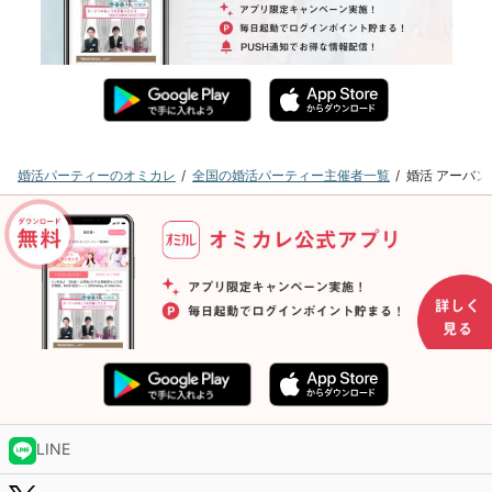
婚活パーティーのオミカレ
全国の婚活パーティー主催者一覧
婚活 アーバ
LINE