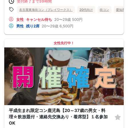
受付終了まで39時間
名古屋東海街コン（プレイワークス）
20代向け
街コン
愛知県
女性
キャンセル待ち
20〜29歳
500円
男性
残り2席
20〜29歳
6,500円
女性先行中！
平成生まれ限定コン鹿児島【20～37歳の男女・料
理☆飲放題付・連絡先交換あり・着席型】１名参加
OK