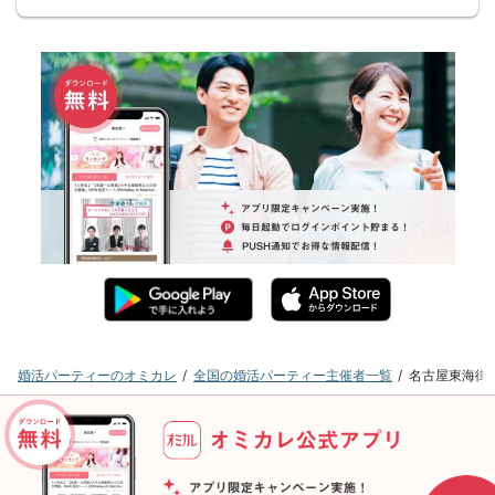
婚活パーティーのオミカレ
全国の婚活パーティー主催者一覧
名古屋東海街