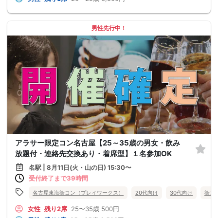
男性先行中！
アラサー限定コン名古屋【25～35歳の男女・飲み
放題付・連絡先交換あり・着席型】１名参加OK
名駅 | 8月11日(火・山の日) 15:30〜
受付終了まで39時間
名古屋東海街コン（プレイワークス）
20代向け
30代向け
街コ
女性
残り2席
25〜35歳
500円