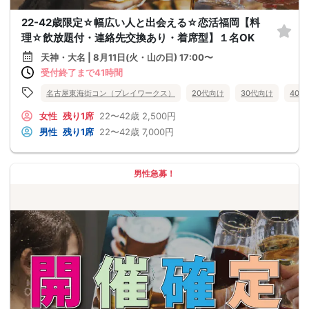
22-42歳限定☆幅広い人と出会える☆恋活福岡【料
理☆飲放題付・連絡先交換あり・着席型】１名OK
天神・大名 | 8月11日(火・山の日) 17:00〜
受付終了まで41時間
名古屋東海街コン（プレイワークス）
20代向け
30代向け
40
女性
残り1席
22〜42歳
2,500円
男性
残り1席
22〜42歳
7,000円
男性急募！