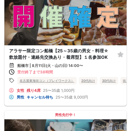
アラサー限定コン船橋【25～35歳の男女・料理☆
飲放題付・連絡先交換あり・着席型】１名参加OK
船橋市 | 8月11日(火・山の日) 14:00〜
受付終了まで38時間
名古屋東海街コン（プレイワークス）
20代向け
30代向け
街コ
女性
残り4席
25〜35歳
1,000円
男性
キャンセル待ち
25〜35歳
9,000円
男性先行中！