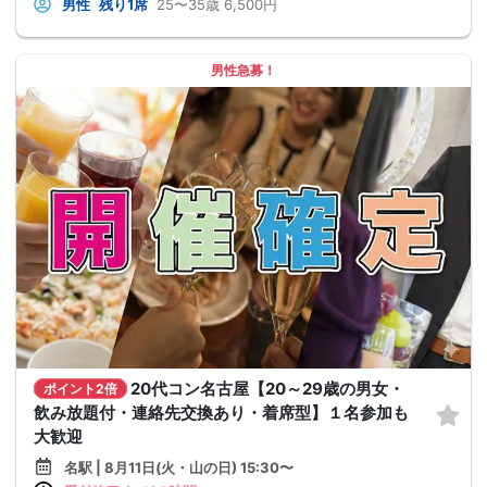
男性
残り1席
25〜35歳
6,500円
男性急募！
20代コン名古屋【20～29歳の男女・
ポイント2倍
飲み放題付・連絡先交換あり・着席型】１名参加も
大歓迎
名駅 | 8月11日(火・山の日) 15:30〜