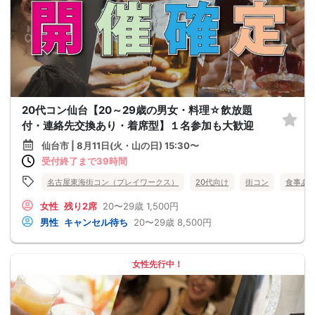
20代コン仙台【20～29歳の男女・料理☆飲放題
付・連絡先交換あり・着席型】１名参加も大歓迎
仙台市 | 8月11日(火・山の日) 15:30〜
受付終了まで39時間
名古屋東海街コン（プレイワークス）
20代向け
街コン
食事あ
女性
残り2席
20〜29歳
1,500円
男性
キャンセル待ち
20〜29歳
8,500円
女性先行中！