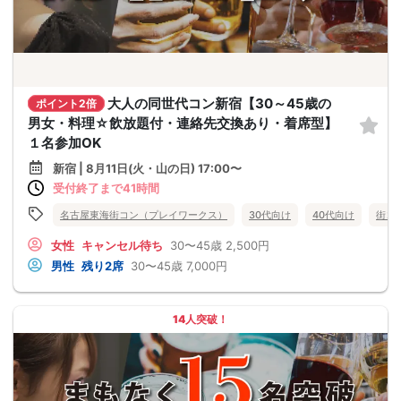
大人の同世代コン新宿【30～45歳の
ポイント2倍
男女・料理☆飲放題付・連絡先交換あり・着席型】
１名参加OK
新宿 | 8月11日(火・山の日) 17:00〜
受付終了まで41時間
名古屋東海街コン（プレイワークス）
30代向け
40代向け
街コ
女性
キャンセル待ち
30〜45歳
2,500円
男性
残り2席
30〜45歳
7,000円
14人突破！