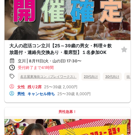
大人の恋活コン立川【25～39歳の男女・料理☆飲
放題付・連絡先交換あり・着席型】１名参加OK
立川 | 8月11日(火・山の日) 17:30〜
受付終了まで41時間
名古屋東海街コン（プレイワークス）
20代向け
30代向け
街コ
女性
残り2席
25〜39歳
2,000円
男性
キャンセル待ち
25〜39歳
8,000円
男性急募！