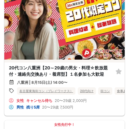
20代コン八重洲【20～29歳の男女・料理☆飲放題
付・連絡先交換あり・着席型】１名参加も大歓迎
八重洲 | 8月15日(土) 14:00〜
名古屋東海街コン（プレイワークス）
20代向け
街コン
食事あ
女性
キャンセル待ち
20〜29歳
2,000円
男性
残り5席
20〜29歳
7,500円
女性先行中！