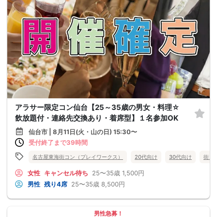
アラサー限定コン仙台【25～35歳の男女・料理☆
飲放題付・連絡先交換あり・着席型】１名参加OK
仙台市 | 8月11日(火・山の日) 15:30〜
受付終了まで39時間
名古屋東海街コン（プレイワークス）
20代向け
30代向け
街コ
女性
キャンセル待ち
25〜35歳
1,500円
男性
残り4席
25〜35歳
8,500円
男性急募！