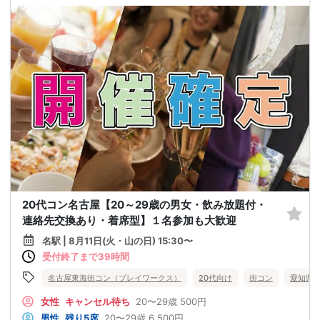
20代コン名古屋【20～29歳の男女・飲み放題付・
連絡先交換あり・着席型】１名参加も大歓迎
名駅 | 8月11日(火・山の日) 15:30〜
受付終了まで39時間
名古屋東海街コン（プレイワークス）
20代向け
街コン
愛知県
女性
キャンセル待ち
20〜29歳
500円
男性
残り5席
20〜29歳
6,500円