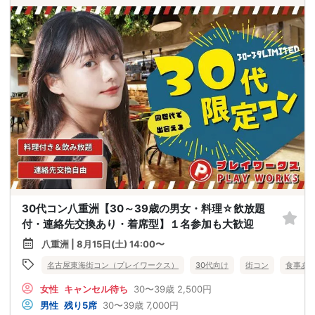
30代コン八重洲【30～39歳の男女・料理☆飲放題
付・連絡先交換あり・着席型】１名参加も大歓迎
八重洲 | 8月15日(土) 14:00〜
名古屋東海街コン（プレイワークス）
30代向け
街コン
食事あ
女性
キャンセル待ち
30〜39歳
2,500円
男性
残り5席
30〜39歳
7,000円