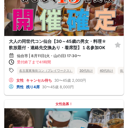
大人の同世代コン仙台【30～45歳の男女・料理☆
飲放題付・連絡先交換あり・着席型】１名参加OK
仙台市 | 8月11日(火・山の日) 17:30〜
受付終了まで41時間
名古屋東海街コン（プレイワークス）
30代向け
40代向け
街コ
女性
キャンセル待ち
30〜45歳
2,000円
男性
残り4席
30〜45歳
8,000円
女性急募！