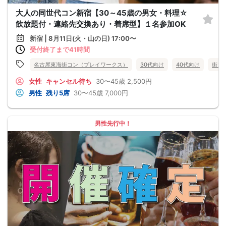
大人の同世代コン新宿【30～45歳の男女・料理☆
飲放題付・連絡先交換あり・着席型】１名参加OK
新宿 | 8月11日(火・山の日) 17:00〜
受付終了まで41時間
名古屋東海街コン（プレイワークス）
30代向け
40代向け
街コ
女性
キャンセル待ち
30〜45歳
2,500円
男性
残り5席
30〜45歳
7,000円
男性先行中！