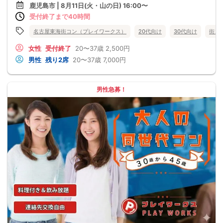
鹿児島市 | 8月11日(火・山の日) 16:00〜
受付終了まで40時間
名古屋東海街コン（プレイワークス）
20代向け
30代向け
街コ
女性
受付終了
20〜37歳
2,500円
男性
残り2席
20〜37歳
7,000円
男性急募！