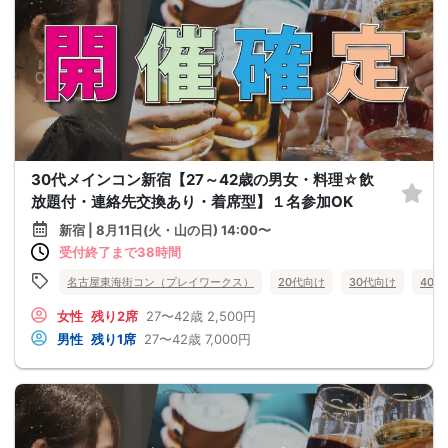
30代メインコン新宿【27～42歳の男女・料理☆飲
放題付・連絡先交換あり・着席型】１名参加OK
新宿 | 8月11日(火・山の日) 14:00〜
受付終了まで38時間
名古屋東海街コン（プレイワークス）
20代向け
30代向け
40
女性
残り2席
27〜42歳
2,500円
男性
残り1席
27〜42歳
7,000円