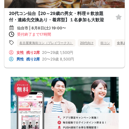
20代コン仙台【20～29歳の男女・料理☆飲放題
付・連絡先交換あり・着席型】１名参加も大歓迎
仙台市 | 8月8日(土) 19:00〜
受付終了まで17時間
名古屋東海街コン（プレイワークス）
20代向け
街コン
食事あ
女性
残り2席
20〜29歳
1,500円
男性
残り2席
20〜29歳
8,500円