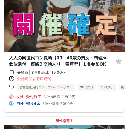
大人の同世代コン長崎【30～45歳の男女・料理☆
飲放題付・連絡先交換あり・着席型】１名参加OK
長崎市 | 8月8日(土) 15:30〜
受付終了まで14時間
名古屋東海街コン（プレイワークス）
30代向け
40代向け
街コ
女性
受付終了
30〜45歳
2,500円
男性
残り4席
30〜45歳
7,000円
男性急募！