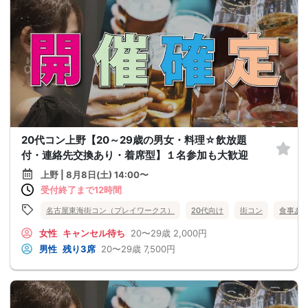
20代コン上野【20～29歳の男女・料理☆飲放題
付・連絡先交換あり・着席型】１名参加も大歓迎
上野 | 8月8日(土) 14:00〜
受付終了まで12時間
名古屋東海街コン（プレイワークス）
20代向け
街コン
食事あ
女性
キャンセル待ち
20〜29歳
2,000円
男性
残り3席
20〜29歳
7,500円