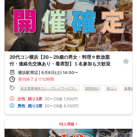
20代コン横浜【20～29歳の男女・料理☆飲放題
付・連絡先交換あり・着席型】１名参加も大歓迎
横浜駅周辺 | 8月8日(土) 14:00〜
受付終了まで12時間
名古屋東海街コン（プレイワークス）
20代向け
街コン
食事あ
女性
残り2席
20〜29歳
1,500円
男性
残り2席
20〜29歳
8,500円
12人突破！