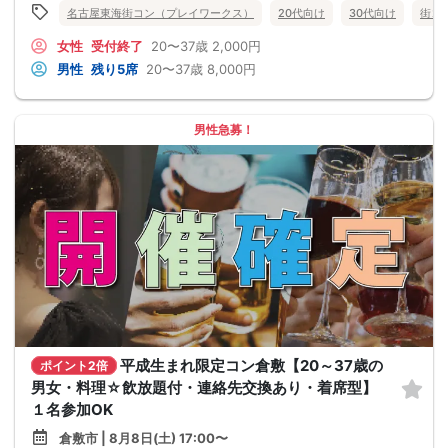
名古屋東海街コン（プレイワークス）
20代向け
30代向け
街コ
女性
受付終了
20〜37歳
2,000円
男性
残り5席
20〜37歳
8,000円
男性急募！
平成生まれ限定コン倉敷【20～37歳の
ポイント2倍
男女・料理☆飲放題付・連絡先交換あり・着席型】
１名参加OK
倉敷市 | 8月8日(土) 17:00〜