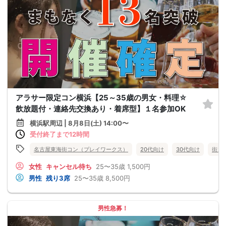
アラサー限定コン横浜【25～35歳の男女・料理☆
飲放題付・連絡先交換あり・着席型】１名参加OK
横浜駅周辺 | 8月8日(土) 14:00〜
受付終了まで12時間
名古屋東海街コン（プレイワークス）
20代向け
30代向け
街コ
女性
キャンセル待ち
25〜35歳
1,500円
男性
残り3席
25〜35歳
8,500円
男性急募！