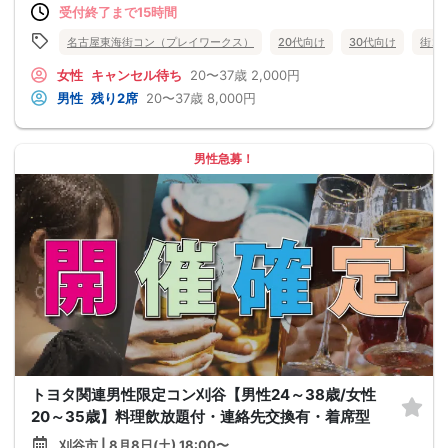
受付終了まで15時間
名古屋東海街コン（プレイワークス）
20代向け
30代向け
街コ
女性
キャンセル待ち
20〜37歳
2,000円
男性
残り2席
20〜37歳
8,000円
男性急募！
トヨタ関連男性限定コン刈谷【男性24～38歳/女性
20～35歳】料理飲放題付・連絡先交換有・着席型
刈谷市 | 8月8日(土) 18:00〜