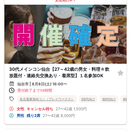
女性先行中！
30代メインコン仙台【27～42歳の男女・料理☆飲
放題付・連絡先交換あり・着席型】１名参加OK
仙台市 | 8月8日(土) 16:00〜
受付終了まで14時間
名古屋東海街コン（プレイワークス）
20代向け
30代向け
40
女性
キャンセル待ち
27〜42歳
1,500円
男性
残り2席
27〜42歳
8,000円