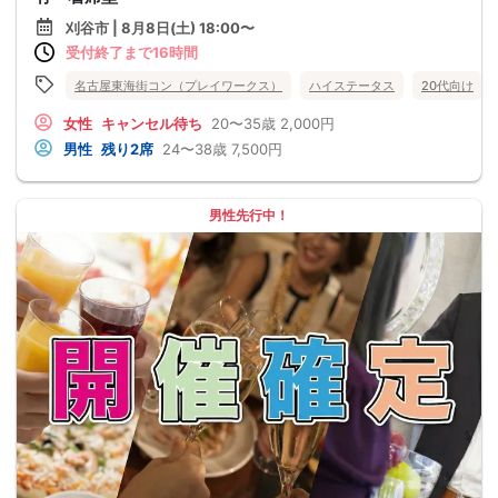
刈谷市 | 8月8日(土) 18:00〜
受付終了まで16時間
名古屋東海街コン（プレイワークス）
ハイステータス
20代向け
女性
キャンセル待ち
20〜35歳
2,000円
男性
残り2席
24〜38歳
7,500円
男性先行中！