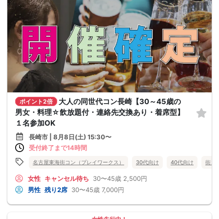
大人の同世代コン長崎【30～45歳の
ポイント2倍
男女・料理☆飲放題付・連絡先交換あり・着席型】
１名参加OK
長崎市 | 8月8日(土) 15:30〜
受付終了まで14時間
名古屋東海街コン（プレイワークス）
30代向け
40代向け
街コ
女性
キャンセル待ち
30〜45歳
2,500円
男性
残り2席
30〜45歳
7,000円