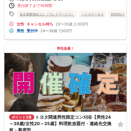
受付終了まで16時間
名古屋東海街コン（プレイワークス）
ハイステータス
20代向け
女性
キャンセル待ち
20〜35歳
2,000円
男性
受付中
24〜38歳
7,500円
男性急募！
トヨタ関連男性限定コン刈谷【男性24
ポイント2倍
～38歳/女性20～35歳】料理飲放題付・連絡先交換
有・着席型