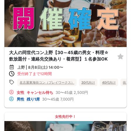
大人の同世代コン上野【30～45歳の男女・料理☆
飲放題付・連絡先交換あり・着席型】１名参加OK
上野 | 8月8日(土) 14:00〜
受付終了まで12時間
名古屋東海街コン（プレイワークス）
30代向け
40代向け
街コ
女性
キャンセル待ち
30〜45歳
2,500円
男性
残り1席
30〜45歳
7,000円
女性先行中！