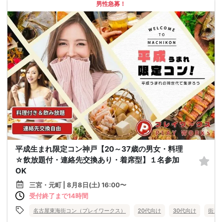
男性急募！
平成生まれ限定コン神戸【20～37歳の男女・料理
☆飲放題付・連絡先交換あり・着席型】１名参加
OK
三宮・元町 | 8月8日(土) 16:00〜
受付終了まで14時間
名古屋東海街コン（プレイワークス）
20代向け
30代向け
街コ