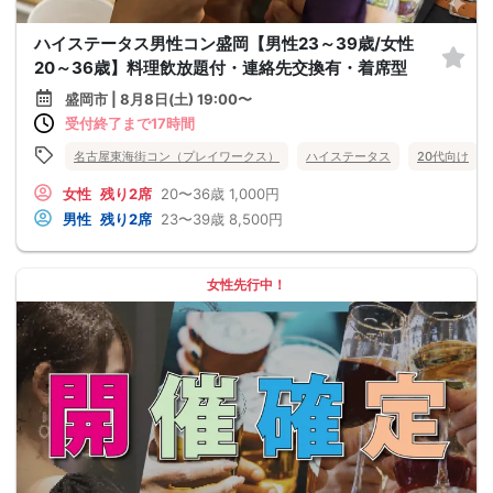
ハイステータス男性コン盛岡【男性23～39歳/女性
20～36歳】料理飲放題付・連絡先交換有・着席型
盛岡市 | 8月8日(土) 19:00〜
受付終了まで17時間
名古屋東海街コン（プレイワークス）
ハイステータス
20代向け
女性
残り2席
20〜36歳
1,000円
男性
残り2席
23〜39歳
8,500円
女性先行中！