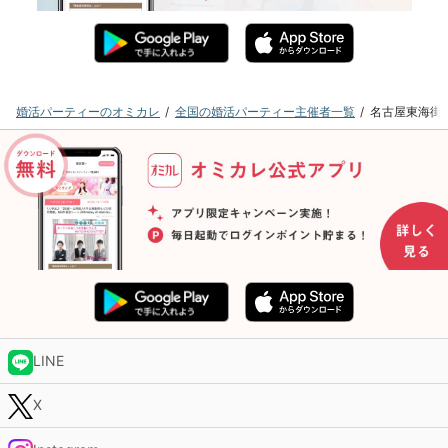
婚活パーティーのオミカレ
全国の婚活パーティー主催者一覧
名古屋東海街
LINE
X