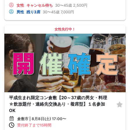
女性
キャンセル待ち
30〜45歳
2,500円
男性
残り3席
30〜45歳
7,000円
女性先行中！
平成生まれ限定コン倉敷【20～37歳の男女・料理
☆飲放題付・連絡先交換あり・着席型】１名参加
OK
倉敷市 | 8月8日(土) 17:00〜
受付終了まで15時間