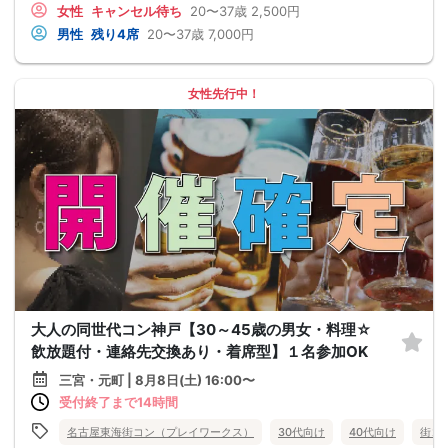
女性
キャンセル待ち
20〜37歳
2,500円
男性
残り4席
20〜37歳
7,000円
女性先行中！
大人の同世代コン神戸【30～45歳の男女・料理☆
飲放題付・連絡先交換あり・着席型】１名参加OK
三宮・元町 | 8月8日(土) 16:00〜
受付終了まで14時間
名古屋東海街コン（プレイワークス）
30代向け
40代向け
街コ