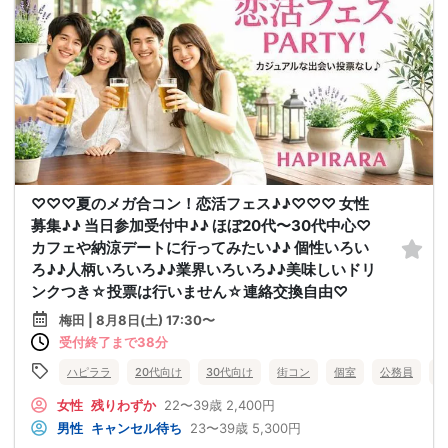
♡♡♡夏のメガ合コン！恋活フェス♪♪♡♡♡ 女性
募集♪♪ 当日参加受付中♪♪ ほぼ20代〜30代中心♡
カフェや納涼デートに行ってみたい♪♪ 個性いろい
ろ♪♪人柄いろいろ♪♪業界いろいろ♪♪美味しいドリ
ンクつき☆投票は行いません☆連絡交換自由♡
梅田 | 8月8日(土) 17:30〜
受付終了まで38分
ハピララ
20代向け
30代向け
街コン
個室
公務員
食
女性
残りわずか
22〜39歳
2,400円
男性
キャンセル待ち
23〜39歳
5,300円