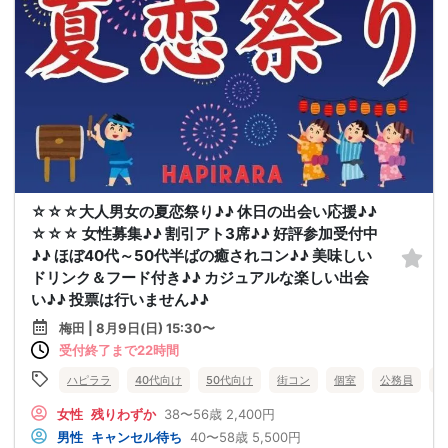
☆☆☆大人男女の夏恋祭り♪♪ 休日の出会い応援♪♪
☆☆☆ 女性募集♪♪ 割引アト3席♪♪ 好評参加受付中
♪♪ ほぼ40代～50代半ばの癒されコン♪♪ 美味しい
ドリンク＆フード付き♪♪ カジュアルな楽しい出会
い♪♪ 投票は行いません♪♪
梅田 | 8月9日(日) 15:30〜
受付終了まで22時間
ハピララ
40代向け
50代向け
街コン
個室
公務員
食
女性
残りわずか
38〜56歳
2,400円
男性
キャンセル待ち
40〜58歳
5,500円