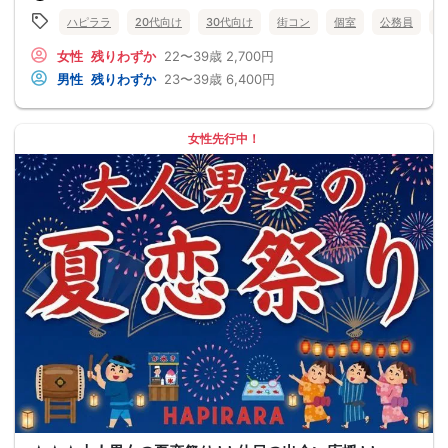
ハピララ
20代向け
30代向け
街コン
個室
公務員
食
女性
残りわずか
22〜39歳
2,700円
男性
残りわずか
23〜39歳
6,400円
女性先行中！