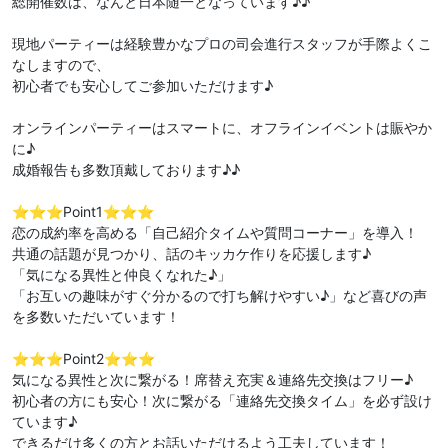
総開催数は、なんと日本随一となっています♪♪
現地パーティーは経験豊かなプロの司会進行スタッフが手際よくこ
なしますので、
初心者でも安心してご参加いただけます♪
オンラインパーティーはスマートに、オフラインイベントは賑やか
に♪
成婚報告も多数頂戴しております♪♪
⭐️⭐️⭐️Point1⭐️⭐️⭐️
恋の成約率を高める「自己紹介タイムや質問コーナー」を導入！
共通の話題が見つかり、話のキッカケ作りを応援します♪
「気になる異性と仲良くなれた♪」
「お互いの趣味がすぐ分かるので打ち解けやすい♪」など喜びの声
を多数いただいています！
⭐️⭐️⭐️Point2⭐️⭐️⭐️
気になる異性と次に繋がる！席替え充実＆連絡先交換はフリー♪
初心者の方にも安心！次に繋がる「連絡先交換タイム」を必ず設け
ています♪
できるだけ多くの方とお話いただけるよう工夫しています！