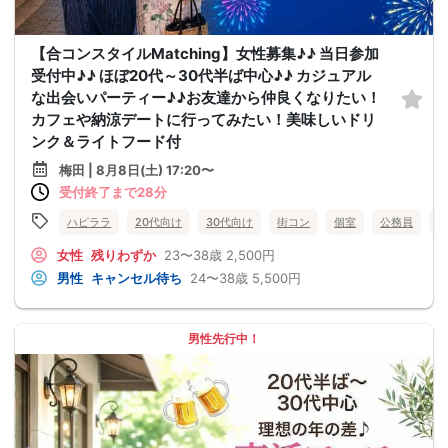
【合コンスタイルMatching】女性募集♪♪ 当日参加
受付中♪♪ ほぼ20代～30代半ば中心♪♪ カジュアル
な出会いパーティー♪♪お友達から仲良くなりたい！
カフェや納涼デートに行ってみたい！美味しいドリ
ンク＆ライトフード付
梅田 | 8月8日(土) 17:20〜
受付終了まで28分
ハピララ
20代向け
30代向け
街コン
個室
公務員
食
女性
残りわずか
23〜38歳
2,500円
男性
キャンセル待ち
24〜38歳
5,500円
男性先行中！