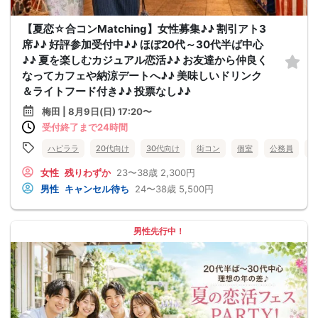
【夏恋☆合コンMatching】女性募集♪♪ 割引アト3
席♪♪ 好評参加受付中♪♪ ほぼ20代～30代半ば中心
♪♪ 夏を楽しむカジュアル恋活♪♪ お友達から仲良く
なってカフェや納涼デートへ♪♪ 美味しいドリンク
＆ライトフード付き♪♪ 投票なし♪♪
梅田 | 8月9日(日) 17:20〜
受付終了まで24時間
ハピララ
20代向け
30代向け
街コン
個室
公務員
食
女性
残りわずか
23〜38歳
2,300円
男性
キャンセル待ち
24〜38歳
5,500円
男性先行中！