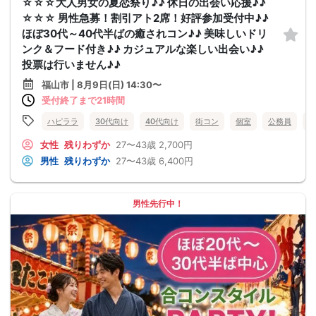
☆☆☆大人男女の夏恋祭り♪♪ 休日の出会い応援♪♪
☆☆☆ 男性急募！割引アト2席！好評参加受付中♪♪
ほぼ30代～40代半ばの癒されコン♪♪ 美味しいドリ
ンク＆フード付き♪♪ カジュアルな楽しい出会い♪♪
投票は行いません♪♪
福山市 | 8月9日(日) 14:30〜
受付終了まで21時間
ハピララ
30代向け
40代向け
街コン
個室
公務員
食
女性
残りわずか
27〜43歳
2,700円
男性
残りわずか
27〜43歳
6,400円
男性先行中！