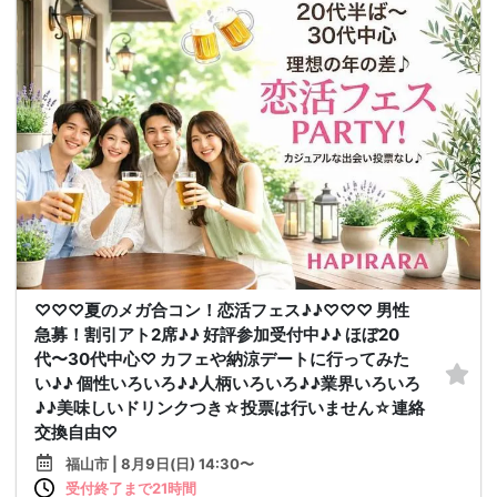
♡♡♡夏のメガ合コン！恋活フェス♪♪♡♡♡ 男性
急募！割引アト2席♪♪ 好評参加受付中♪♪ ほぼ20
代〜30代中心♡ カフェや納涼デートに行ってみた
い♪♪ 個性いろいろ♪♪人柄いろいろ♪♪業界いろいろ
♪♪美味しいドリンクつき☆投票は行いません☆連絡
交換自由♡
福山市 | 8月9日(日) 14:30〜
受付終了まで21時間