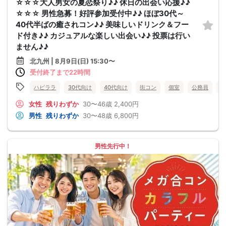
☆☆☆大人男女の夏恋祭り♪♪ 休日の出会い応援♪♪
☆☆☆ 男性急募！好評参加受付中♪♪ ほぼ30代～
40代半ばの癒されコン♪♪ 美味しいドリンク＆フー
ド付き♪♪ カジュアルな楽しい出会い♪♪ 投票は行い
ません♪♪
北九州 | 8月9日(日) 15:30〜
受付終了まで22時間
ハピララ
30代向け
40代向け
街コン
個室
公務員
食
女性
残りわずか
30〜46歳
2,400円
男性
残りわずか
30〜48歳
6,800円
男性先行中！