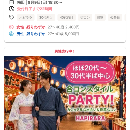
梅田 | 8月9日(日) 15:30〜
受付終了まで22時間
ハピララ
30代向け
40代向け
街コン
個室
公務員
食
女性
残りわずか
27〜40歳
2,400円
男性
残りわずか
27〜41歳
5,000円
男性先行中！