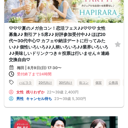
♡♡♡夏のメガ合コン！恋活フェス♪♪♡♡♡ 女性
募集♪♪ 割引アト5席♪♪ 好評参加受付中♪♪ ほぼ20
代〜30代中心♡ カフェや納涼デートに行ってみた
い♪♪ 個性いろいろ♪♪人柄いろいろ♪♪業界いろいろ
♪♪美味しいドリンクつき☆投票は行いません☆連絡
交換自由♡
梅田 | 8月9日(日) 17:30〜
受付終了まで24時間
ハピララ
20代向け
30代向け
街コン
個室
公務員
食
女性
残りわずか
22〜39歳
2,400円
男性
キャンセル待ち
23〜39歳
5,300円