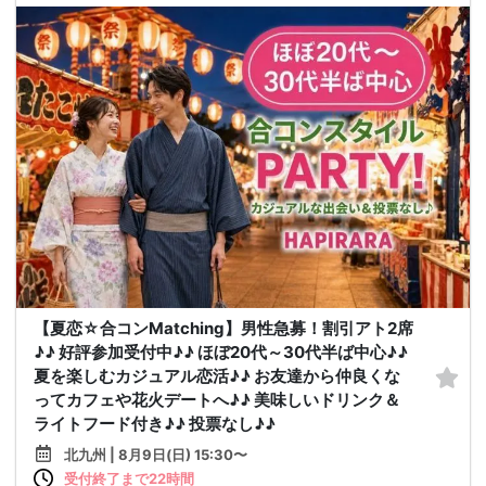
【夏恋☆合コンMatching】男性急募！割引アト2席
♪♪ 好評参加受付中♪♪ ほぼ20代～30代半ば中心♪♪
夏を楽しむカジュアル恋活♪♪ お友達から仲良くな
ってカフェや花火デートへ♪♪ 美味しいドリンク＆
ライトフード付き♪♪ 投票なし♪♪
北九州 | 8月9日(日) 15:30〜
受付終了まで22時間