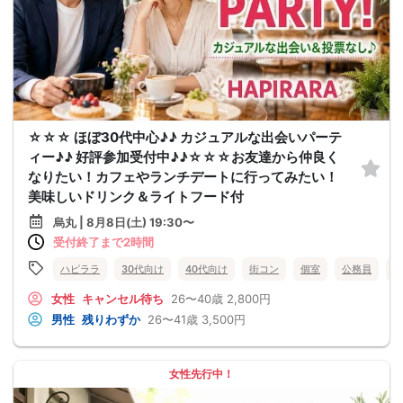
☆☆☆ ほぼ30代中心♪♪ カジュアルな出会いパーテ
ィー♪♪ 好評参加受付中♪♪☆☆☆お友達から仲良く
なりたい！カフェやランチデートに行ってみたい！
美味しいドリンク＆ライトフード付
烏丸 | 8月8日(土) 19:30〜
受付終了まで2時間
ハピララ
30代向け
40代向け
街コン
個室
公務員
食
女性
キャンセル待ち
26〜40歳
2,800円
男性
残りわずか
26〜41歳
3,500円
女性先行中！