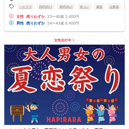
ハピララ
20代向け
30代向け
街コン
個室
公務員
食
女性
残りわずか
23〜40歳
2,400円
男性
残りわずか
24〜43歳
6,400円
女性先行中！