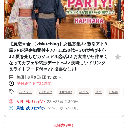
【夏恋☆合コンMatching】女性募集♪♪ 割引アト3
席♪♪ 好評参加受付中♪♪ ほぼ20代～30代半ば中心
♪♪ 夏を楽しむカジュアル恋活♪♪ お友達から仲良く
なってカフェや納涼デートへ♪♪ 美味しいドリンク
＆ライトフード付き♪♪ 投票なし♪♪
梅田 | 8月9日(日) 15:20〜
受付終了まで22時間
ハピララ
20代向け
30代向け
街コン
個室
公務員
食
女性
残りわずか
23〜38歳
2,300円
男性
残りわずか
24〜38歳
5,500円
女性先行中！