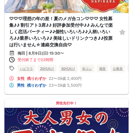
♡♡♡理想の年の差！夏のメガ合コン♡♡♡ 女性募
集♪♪ 割引アト3席♪♪ 好評参加受付中♪♪ みんなで楽
しく恋活パーティー♪♪個性いろいろ♪♪人柄いろい
ろ♪♪業界いろいろ♪♪ 美味しいドリンクつき♪♪投票
は行いません☆連絡交換自由♡
梅田 | 8月9日(日) 15:30〜
受付終了まで22時間
ハピララ
20代向け
30代向け
街コン
個室
公務員
食
女性
残りわずか
22〜39歳
2,400円
男性
残りわずか
23〜39歳
5,500円
男性先行中！