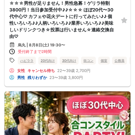
☆☆☆男性が足りません！男性急募！ゲリラ特割
3800円！当日参加受付中♪♪☆☆☆ ほぼ20代〜30
代中心♡ カフェや花火デートに行ってみたい♪♪ 個
性いろいろ♪♪人柄いろいろ♪♪業界いろいろ♪♪美味
しいドリンクつき☆投票は行いません☆連絡交換自
由♡
烏丸 | 8月8日(土) 19:30〜
受付終了まで2時間
ハピララ
20代向け
30代向け
街コン
個室
公務員
食
女性
キャンセル待ち
22〜39歳
2,700円
男性
残りわずか
23〜39歳
3,800円