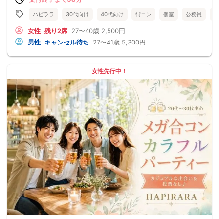
ハピララ
30代向け
40代向け
街コン
個室
公務員
食
女性
残り2席
27〜40歳
2,500円
男性
キャンセル待ち
27〜41歳
5,300円
女性先行中！