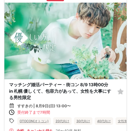
マッチング婚活パーティー・街コン 8/9 13時00分
in 札幌 優しくて、包容力があって、女性を大事にす
る男性限定
すすきの | 8月9日(日) 13:00〜
受付終了まで7時間
OTOCON(オトコン)
20代向け
30代向け
40代向け
女性無料
女性
キャンセル待ち
26〜40歳
無料