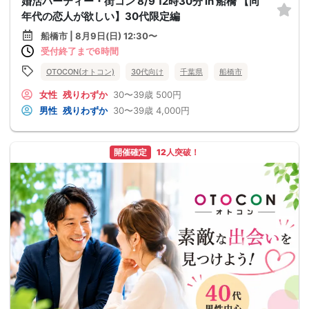
婚活パーティー・街コン 8/9 12時30分 in 船橋 【同
年代の恋人が欲しい】30代限定編
船橋市 | 8月9日(日) 12:30〜
受付終了まで6時間
OTOCON(オトコン)
30代向け
千葉県
船橋市
女性
残りわずか
30〜39歳
500円
男性
残りわずか
30〜39歳
4,000円
開催確定
12人突破！