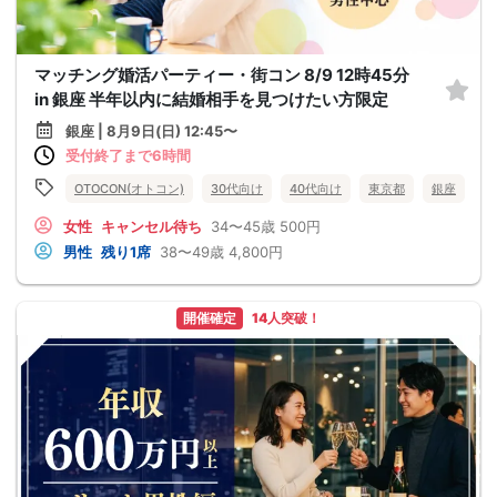
マッチング婚活パーティー・街コン 8/9 12時45分
in 銀座 半年以内に結婚相手を見つけたい方限定
銀座 | 8月9日(日) 12:45〜
受付終了まで6時間
OTOCON(オトコン)
30代向け
40代向け
東京都
銀座
女性
キャンセル待ち
34〜45歳
500円
男性
残り1席
38〜49歳
4,800円
開催確定
14人突破！