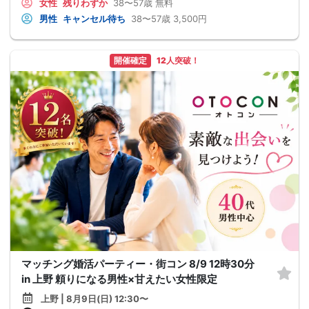
女性
残りわずか
38〜57歳
無料
男性
キャンセル待ち
38〜57歳
3,500円
開催確定
12人突破！
マッチング婚活パーティー・街コン 8/9 12時30分
in 上野 頼りになる男性×甘えたい女性限定
上野 | 8月9日(日) 12:30〜