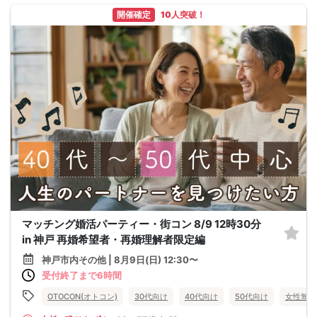
開催確定
10人突破！
マッチング婚活パーティー・街コン 8/9 12時30分
in 神戸 再婚希望者・再婚理解者限定編
神戸市内その他 | 8月9日(日) 12:30〜
受付終了まで6時間
OTOCON(オトコン)
30代向け
40代向け
50代向け
女性無料