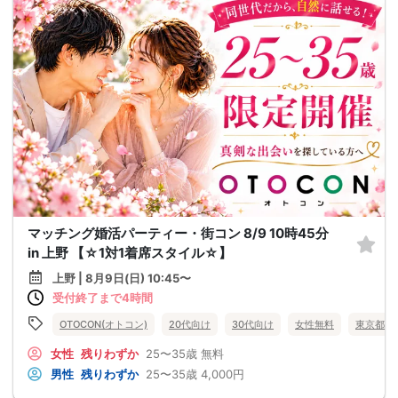
マッチング婚活パーティー・街コン 8/9 10時45分
in 上野 【☆1対1着席スタイル☆】
上野 | 8月9日(日) 10:45〜
受付終了まで4時間
OTOCON(オトコン)
20代向け
30代向け
女性無料
東京都
女性
残りわずか
25〜35歳
無料
男性
残りわずか
25〜35歳
4,000円