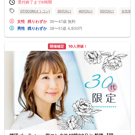
受付終了まで6時間
OTOCON(オトコン)
30代向け
40代向け
50代向け
女性無料
女性
残りわずか
36〜47歳
無料
男性
残りわずか
38〜51歳
4,800円
開催確定
10人突破！