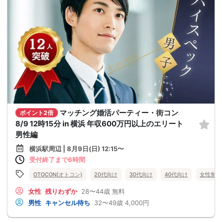
マッチング婚活パーティー・街コン
ポイント2倍
8/9 12時15分 in 横浜 年収600万円以上のエリート
男性編
横浜駅周辺 | 8月9日(日) 12:15〜
受付終了まで6時間
OTOCON(オトコン)
20代向け
30代向け
40代向け
女性無料
女性
残りわずか
28〜44歳
無料
男性
キャンセル待ち
32〜49歳
4,000円