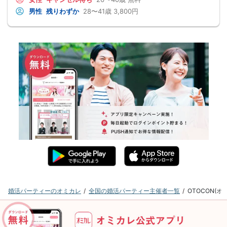
男性
残りわずか
28〜41歳
3,800円
婚活パーティーのオミカレ
全国の婚活パーティー主催者一覧
OTOCON(