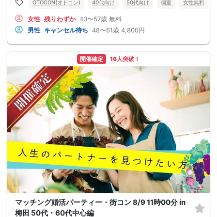
OTOCON(オトコン)
40代向け
50代向け
個室
女性無料
女性
残りわずか
40〜57歳
無料
男性
キャンセル待ち
48〜61歳
4,800円
開催確定
16人突破！
マッチング婚活パーティー・街コン 8/9 11時00分 in
梅田 50代・60代中心編