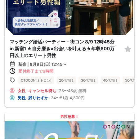
マッチング婚活パーティー・街コン 8/9 12時45分
in 新宿1 ★自分磨き×出会いを叶える★年収600万
円以上のエリート男性
新宿 | 8月9日(日) 12:45〜
受付終了まで6時間
OTOCON(オトコン)
20代向け
30代向け
40代向け
50代向
女性
キャンセル待ち
28〜45歳
無料
男性
残りわずか
34〜51歳
4,800円
男性急募！