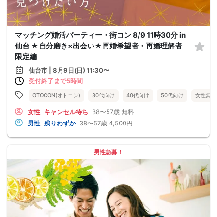
マッチング婚活パーティー・街コン 8/9 11時30分 in
仙台 ★自分磨き×出会い★再婚希望者・再婚理解者
限定編
仙台市 | 8月9日(日) 11:30〜
受付終了まで5時間
OTOCON(オトコン)
30代向け
40代向け
50代向け
女性無料
女性
キャンセル待ち
38〜57歳
無料
男性
残りわずか
38〜57歳
4,500円
男性急募！