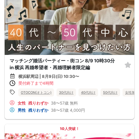
マッチング婚活パーティー・街コン 8/9 10時30分
in 横浜 再婚希望者・再婚理解者限定編
横浜駅周辺 | 8月9日(日) 10:30〜
受付終了まで4時間
OTOCON(オトコン)
30代向け
40代向け
50代向け
女性無料
女性
残りわずか
38〜57歳
無料
男性
残りわずか
38〜57歳
4,000円
10人突破！