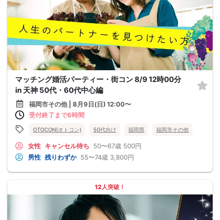
マッチング婚活パーティー・街コン 8/9 12時00分
in 天神 50代・60代中心編
福岡市その他 | 8月9日(日) 12:00〜
受付終了まで6時間
OTOCON(オトコン)
50代向け
福岡県
福岡市その他
女性
キャンセル待ち
50〜67歳
500円
男性
残りわずか
55〜74歳
3,800円
12人突破！