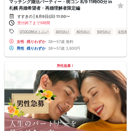
マッチング婚活パーティー・街コン 8/9 11時00分 in
札幌 再婚希望者・再婚理解者限定編
すすきの | 8月9日(日) 11:00〜
受付終了まで5時間
OTOCON(オトコン)
30代向け
40代向け
50代向け
女性無料
女性
残りわずか
38〜57歳
無料
男性
残りわずか
38〜57歳
3,800円
男性急募！