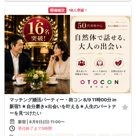
開催確定
18人突破！
マッチング婚活パーティー・街コン 8/9 11時00分 in
新宿1 ★自分磨き×出会いを叶える★人生のパートナ
ーを見つけたい
新宿 | 8月9日(日) 11:00〜
受付終了まで5時間