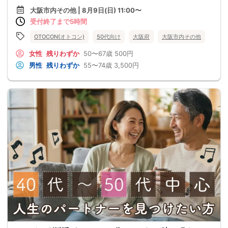
大阪市内その他 | 8月9日(日) 11:00〜
受付終了まで5時間
OTOCON(オトコン)
50代向け
大阪府
大阪市内その他
女性
残りわずか
50〜67歳
500円
男性
残りわずか
55〜74歳
3,500円