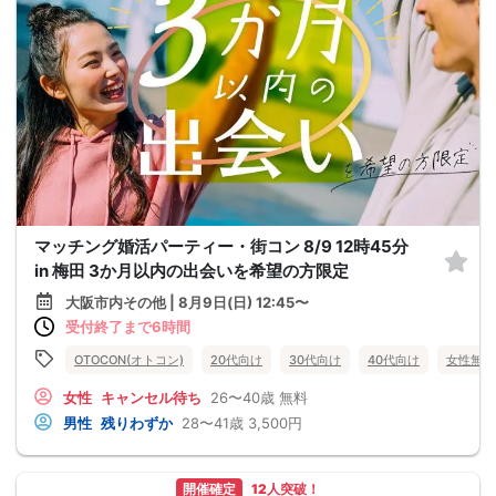
マッチング婚活パーティー・街コン 8/9 12時45分
in 梅田 3か月以内の出会いを希望の方限定
大阪市内その他 | 8月9日(日) 12:45〜
受付終了まで6時間
OTOCON(オトコン)
20代向け
30代向け
40代向け
女性無料
女性
キャンセル待ち
26〜40歳
無料
男性
残りわずか
28〜41歳
3,500円
開催確定
12人突破！