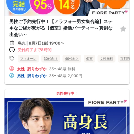
男性ご予約先行中！【アラフォー男女集合編】ステ
キなご縁が繋がる【個室】婚活パーティー～真剣な
出会い～
烏丸 | 8月7日(金) 19:00〜
受付終了まで8時間
フィオーレ
30代向け
40代向け
個室
女性無料
京都府
女性
残りわずか
35〜48歳
無料
男性
残りわずか
35〜48歳
2,900円
男性先行中！