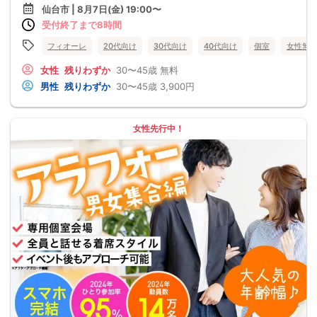
仙台市 | 8月7日(金) 19:00〜
受付終了まで8時間
フィオーレ
20代向け
30代向け
40代向け
個室
女性無
女性
残りわずか
30〜45歳
無料
男性
残りわずか
30〜45歳
3,900円
女性先行中！