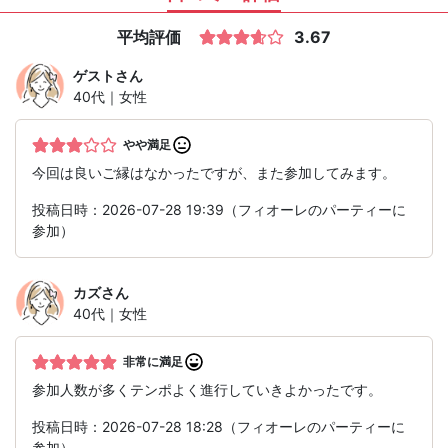
平均評価
3.67
ゲスト
さん
40代｜女性
やや満足
今回は良いご縁はなかったですが、また参加してみます。
投稿日時：2026-07-28 19:39（フィオーレのパーティーに
参加）
カズ
さん
40代｜女性
非常に満足
参加人数が多くテンポよく進行していきよかったです。
投稿日時：2026-07-28 18:28（フィオーレのパーティーに
参加）