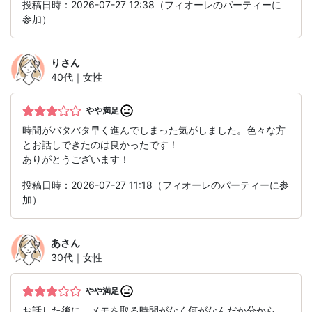
投稿日時：2026-07-27 12:38（フィオーレのパーティーに
参加）
り
さん
40代｜女性
やや満足
時間がバタバタ早く進んでしまった気がしました。色々な方
とお話しできたのは良かったです！
ありがとうございます！
投稿日時：2026-07-27 11:18（フィオーレのパーティーに参
加）
あ
さん
30代｜女性
やや満足
お話した後に、メモを取る時間がなく何がなんだか分から