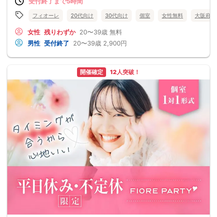
受付終了まで5時間
フィオーレ
20代向け
30代向け
個室
女性無料
大阪府
女性
残りわずか
20〜39歳
無料
男性
受付終了
20〜39歳
2,900円
開催確定
12人突破！