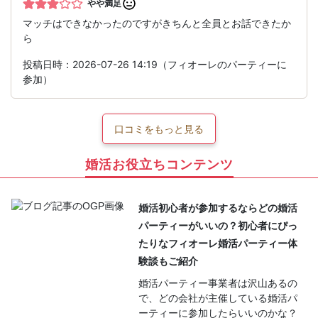
やや満足
マッチはできなかったのですがきちんと全員とお話できたか
ら
投稿日時：2026-07-26 14:19（フィオーレのパーティーに
参加）
口コミをもっと見る
婚活お役立ちコンテンツ
婚活初心者が参加するならどの婚活
パーティーがいいの？初心者にぴっ
たりなフィオーレ婚活パーティー体
験談もご紹介
婚活パーティー事業者は沢山あるの
で、どの会社が主催している婚活パ
ーティーに参加したらいいのかな？