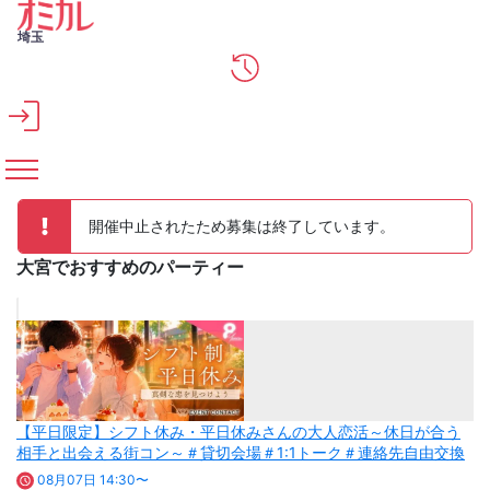
メインコンテンツへスキップ
埼玉
開催中止されたため募集は終了しています。
大宮でおすすめのパーティー
【平日限定】シフト休み・平日休みさんの大人恋活～休日が合う
相手と出会える街コン～＃貸切会場＃1:1トーク＃連絡先自由交換
08月07日 14:30〜