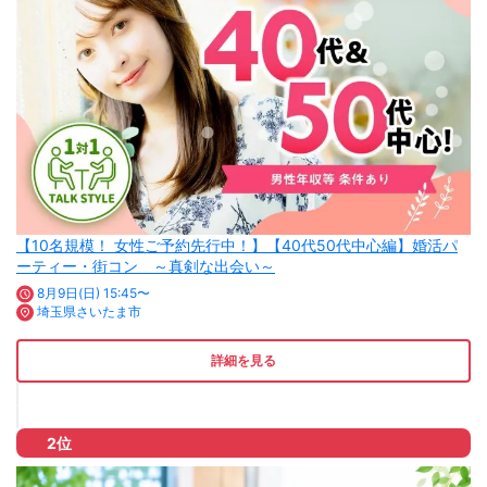
【10名規模！ 女性ご予約先行中！】【40代50代中心編】婚活パ
ーティー・街コン ～真剣な出会い～
8月9日(日) 15:45〜
埼玉県さいたま市
詳細を見る
2位