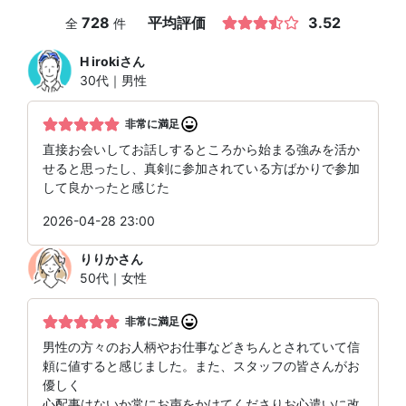
728
平均評価
3.52
全
件
H iroki
さん
30代｜男性
非常に満足
直接お会いしてお話しするところから始まる強みを活か
せると思ったし、真剣に参加されている方ばかりで参加
して良かったと感じた
2026-04-28 23:00
りりか
さん
50代｜女性
非常に満足
男性の方々のお人柄やお仕事などきちんとされていて信
頼に値すると感じました。また、スタッフの皆さんがお
優しく
心配事はないか常にお声をかけてくださりお心遣いに改