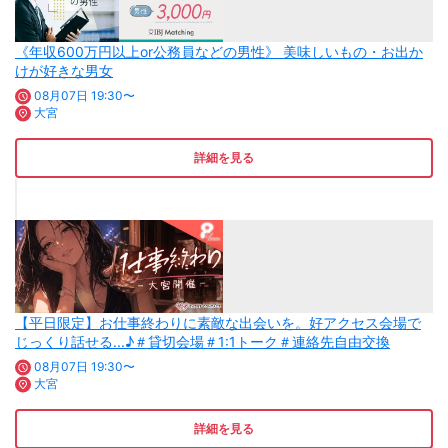
《年収600万円以上or公務員などの男性》 美味しいもの・お出か
けが好きな男女
08月07日 19:30〜
大宮
詳細を見る
【平日限定】お仕事終わりに素敵な出会いを。好アクセス会場で
じっくり話せる...♪＃貸切会場＃1:1トーク＃連絡先自由交換
08月07日 19:30〜
大宮
詳細を見る