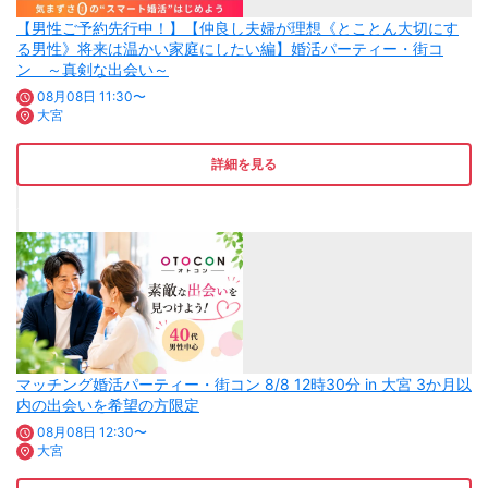
【男性ご予約先行中！】【仲良し夫婦が理想《とことん大切にす
る男性》将来は温かい家庭にしたい編】婚活パーティー・街コ
ン ～真剣な出会い～
08月08日 11:30〜
大宮
詳細を見る
マッチング婚活パーティー・街コン 8/8 12時30分 in 大宮 3か月以
内の出会いを希望の方限定
08月08日 12:30〜
大宮