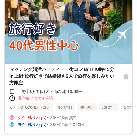
マッチング婚活パーティー・街コン 8/11 10時45分
in 上野 旅行好きで結婚後も2人で旅行を楽しみたい
方限定
上野 | 8月11日(火・山の日) 10:45〜
受付終了まで4時間
OTOCON(オトコン)
30代向け
40代向け
50代向け
女性無料
女性
残りわずか
35〜48歳
無料
男性
残りわずか
38〜52歳
4,000円