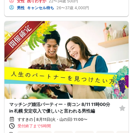
女性
残りわずか
22〜34歳
500円
男性
キャンセル待ち
26〜37歳
4,000円
マッチング婚活パーティー・街コン 8/11 11時00分
in 札幌 安定収入で優しいと言われる男性編
すすきの | 8月11日(火・山の日) 11:00〜
受付終了まで5時間