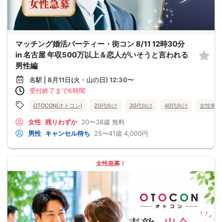
マッチング婚活パーティー・街コン 8/11 12時30分
in 名古屋 年収500万以上＆恋人がいそうと言われる
男性編
名駅 | 8月11日(火・山の日) 12:30〜
受付終了まで6時間
OTOCON(オトコン)
20代向け
30代向け
40代向け
女性無料
女性
残りわずか
20〜38歳
無料
男性
キャンセル待ち
25〜41歳
4,000円
女性急募！