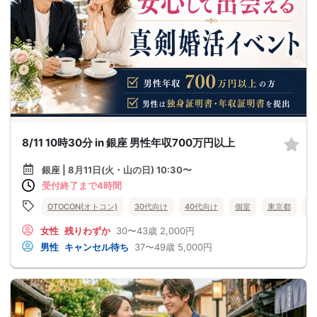
8/11 10時30分 in 銀座 男性年収700万円以上
銀座 | 8月11日(火・山の日) 10:30〜
受付終了まで4時間
OTOCON(オトコン)
30代向け
40代向け
個室
東京都
銀
女性
残りわずか
30〜43歳
2,000円
男性
キャンセル待ち
37〜49歳
5,000円