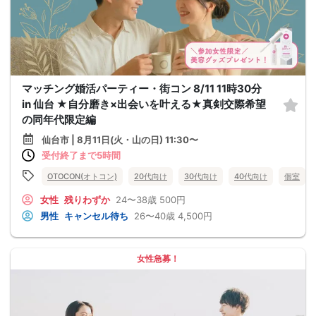
マッチング婚活パーティー・街コン 8/11 11時30分
in 仙台 ★自分磨き×出会いを叶える★真剣交際希望
の同年代限定編
仙台市 | 8月11日(火・山の日) 11:30〜
受付終了まで5時間
OTOCON(オトコン)
20代向け
30代向け
40代向け
個室
女性
残りわずか
24〜38歳
500円
男性
キャンセル待ち
26〜40歳
4,500円
女性急募！