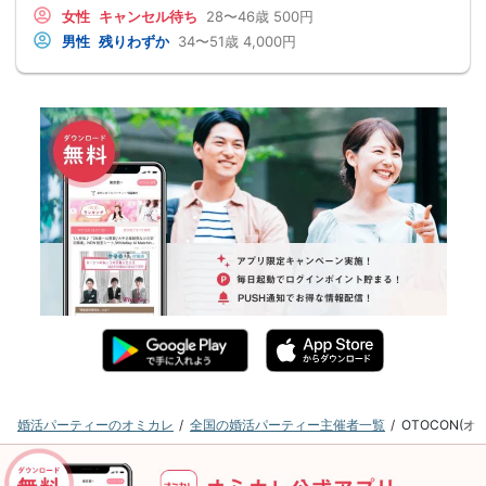
女性
キャンセル待ち
28〜46歳
500円
男性
残りわずか
34〜51歳
4,000円
婚活パーティーのオミカレ
全国の婚活パーティー主催者一覧
OTOCON(