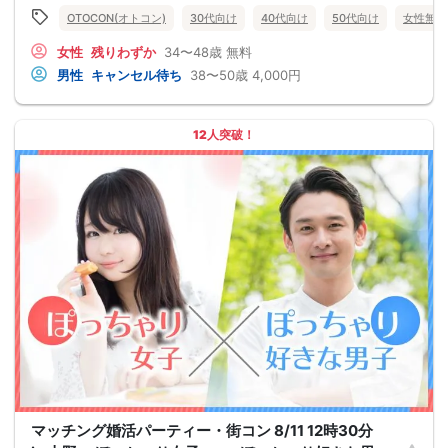
OTOCON(オトコン)
30代向け
40代向け
50代向け
女性無料
女性
残りわずか
34〜48歳
無料
男性
キャンセル待ち
38〜50歳
4,000円
12人突破！
マッチング婚活パーティー・街コン 8/11 12時30分