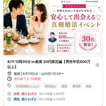
8/11 12時30分 in 銀座 30代限定編【男性年収600万
以上】
銀座 | 8月11日(火・山の日) 12:30〜
受付終了まで6時間
OTOCON(オトコン)
30代向け
個室
東京都
銀座
女性
残りわずか
30〜39歳
1,500円
男性
残りわずか
30〜39歳
5,500円