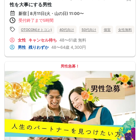
性を大事にする男性
新宿 | 8月11日(火・山の日) 11:00〜
受付終了まで5時間
OTOCON(オトコン)
40代向け
50代向け
個室
女性無料
女性
キャンセル待ち
48〜61歳
無料
男性
残りわずか
48〜64歳
4,300円
男性急募！