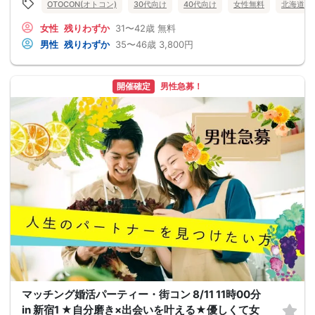
OTOCON(オトコン)
30代向け
40代向け
女性無料
北海道
女性
残りわずか
31〜42歳
無料
男性
残りわずか
35〜46歳
3,800円
開催確定
男性急募！
マッチング婚活パーティー・街コン 8/11 11時00分
in 新宿1 ★自分磨き×出会いを叶える★優しくて女