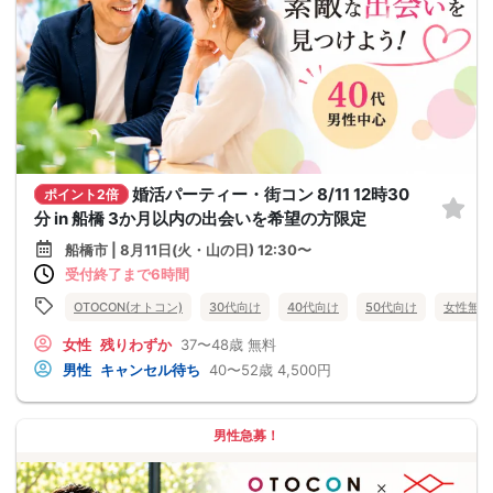
婚活パーティー・街コン 8/11 12時30
ポイント2倍
分 in 船橋 3か月以内の出会いを希望の方限定
船橋市 | 8月11日(火・山の日) 12:30〜
受付終了まで6時間
OTOCON(オトコン)
30代向け
40代向け
50代向け
女性無料
女性
残りわずか
37〜48歳
無料
男性
キャンセル待ち
40〜52歳
4,500円
男性急募！