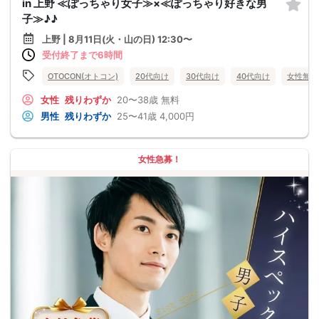
in 上野 ≪ぽっちゃり女子≫×≪ぽっちゃり好きな男
子≫♪♪
上野 | 8月11日(火・山の日) 12:30〜
受付終了まで6時間
OTOCON(オトコン)
20代向け
30代向け
40代向け
女性無料
女性
残りわずか
20〜38歳
無料
男性
残りわずか
25〜41歳
4,000円
女性急募！