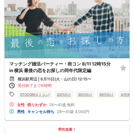
マッチング婚活パーティー・街コン 8/11 12時15分
in 横浜 最後の恋をお探しの同年代限定編
横浜駅周辺 | 8月11日(火・山の日) 12:15〜
受付終了まで6時間
OTOCON(オトコン)
20代向け
30代向け
40代向け
女性無料
女性
残りわずか
26〜41歳
無料
男性
キャンセル待ち
28〜41歳
4,000円
男性急募！