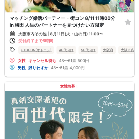
マッチング婚活パーティー・街コン 8/11 11時00分
in 梅田 人生のパートナーを見つけたい方限定
大阪市内その他 | 8月11日(火・山の日) 11:00〜
受付終了まで5時間
OTOCON(オトコン)
40代向け
50代向け
大阪府
大阪市内そ
女性
キャンセル待ち
48〜61歳
500円
男性
残りわずか
48〜61歳
4,000円
女性急募！