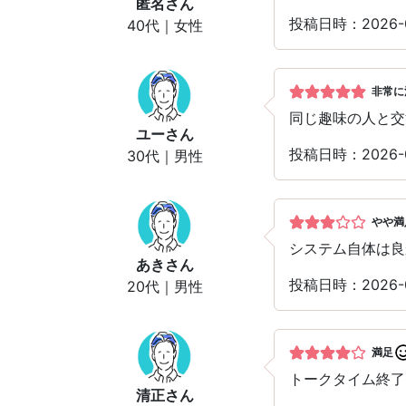
匿名
さん
投稿日時：2026-
40代｜女性
非常に
同じ趣味の人と交
ユー
さん
投稿日時：2026-
30代｜男性
やや満
システム自体は良
あき
さん
投稿日時：2026-
20代｜男性
満足
トークタイム終了
清正
さん