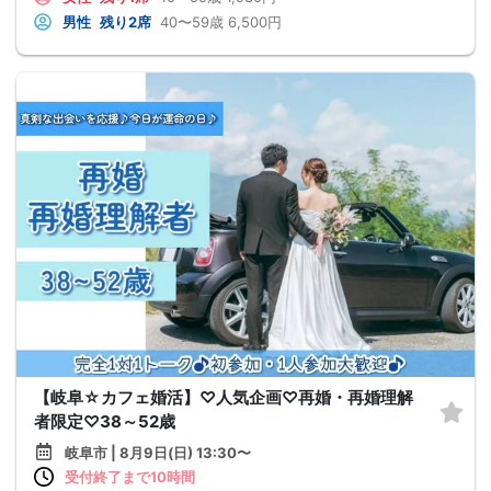
男性
残り2席
40〜59歳
6,500円
【岐阜☆カフェ婚活】♡人気企画♡再婚・再婚理解
者限定♡38～52歳
岐阜市 | 8月9日(日) 13:30〜
受付終了まで10時間