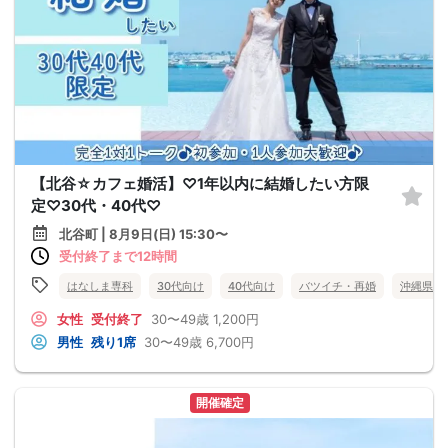
【北谷☆カフェ婚活】♡1年以内に結婚したい方限
定♡30代・40代♡
北谷町 | 8月9日(日) 15:30〜
受付終了まで12時間
はなしま専科
30代向け
40代向け
バツイチ・再婚
沖縄県
女性
受付終了
30〜49歳
1,200円
男性
残り1席
30〜49歳
6,700円
開催確定