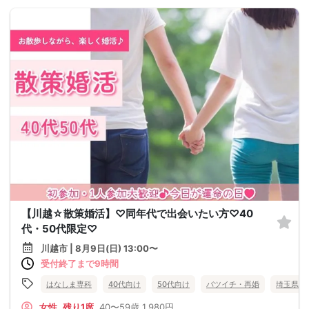
【川越☆散策婚活】♡同年代で出会いたい方♡40
代・50代限定♡
川越市 | 8月9日(日) 13:00〜
受付終了まで9時間
はなしま専科
40代向け
50代向け
バツイチ・再婚
埼玉県
女性
残り1席
40〜59歳
1,980円