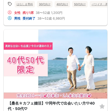
はなしま専科
30代向け
40代向け
50代向け
バツイチ・再婚
女性
残り1席
38〜52歳
1,200円
男性
受付終了
38〜52歳
6,980円
【桑名☆カフェ婚活】♡同年代で出会いたい方♡40
代・50代♡