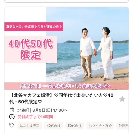
【北谷☆カフェ婚活】♡同年代で出会いたい方♡40
代・50代限定♡
北谷町 | 8月9日(日) 17:30〜
受付終了まで14時間
はなしま専科
40代向け
50代向け
バツイチ・再婚
沖縄県