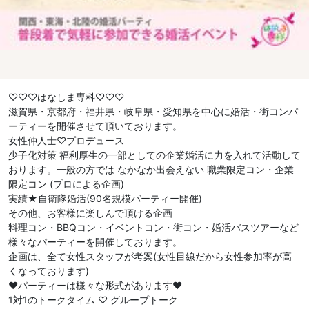
♡♡♡はなしま専科♡♡♡
滋賀県・京都府・福井県・岐阜県・愛知県を中心に婚活・街コンパ
ーティーを開催させて頂いております。
女性仲人士♡プロデュース
少子化対策 福利厚生の一部としての企業婚活に力を入れて活動して
おります。一般の方では なかなか出会えない 職業限定コン・企業
限定コン (プロによる企画)
実績★自衛隊婚活(90名規模パーティー開催)
その他、お客様に楽しんで頂ける企画
料理コン・BBQコン・イベントコン・街コン・婚活バスツアーなど
様々なパーティーを開催しております。
企画は、全て女性スタッフが考案(女性目線だから女性参加率が高
くなっております)
❤︎パーティーは様々な形式があります❤︎
1対1のトークタイム ♡ グループトーク