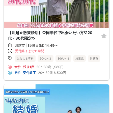
【川越☆散策婚活】♡同年代で出会いたい方♡20
代・30代限定♡
川越市 | 8月9日(日) 14:45〜
受付終了まで11時間
はなしま専科
20代向け
30代向け
埼玉県
川越市
女性
残り1席
20〜39歳
1,980円
男性
受付終了
20〜39歳
6,500円