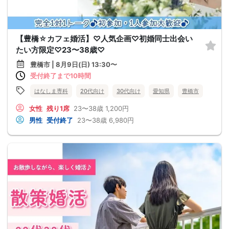
【豊橋☆カフェ婚活】♡人気企画♡初婚同士出会い
たい方限定♡23〜38歳♡
豊橋市 | 8月9日(日) 13:30〜
受付終了まで10時間
はなしま専科
20代向け
30代向け
愛知県
豊橋市
女性
残り1席
23〜38歳
1,200円
男性
受付終了
23〜38歳
6,980円