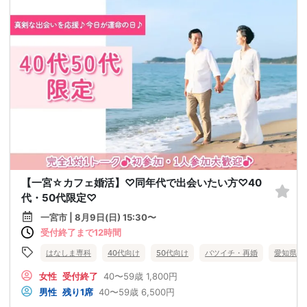
【一宮☆カフェ婚活】♡同年代で出会いたい方♡40
代・50代限定♡
一宮市 | 8月9日(日) 15:30〜
受付終了まで12時間
はなしま専科
40代向け
50代向け
バツイチ・再婚
愛知県
女性
受付終了
40〜59歳
1,800円
男性
残り1席
40〜59歳
6,500円