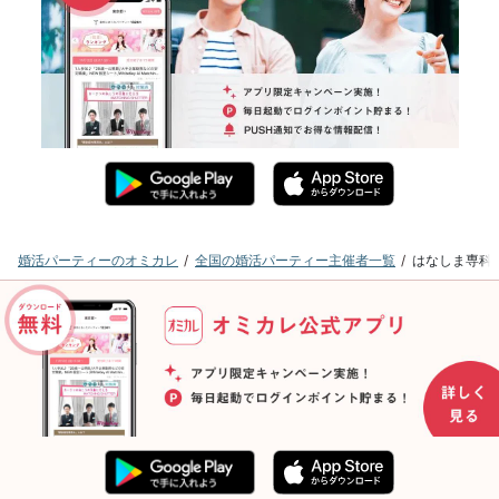
婚活パーティーのオミカレ
全国の婚活パーティー主催者一覧
はなしま専科