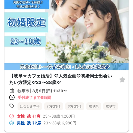
【岐阜☆カフェ婚活】♡人気企画♡初婚同士出会い
たい方限定♡23〜38歳♡
岐阜市 | 8月9日(日) 11:30〜
受付終了まで8時間
はなしま専科
20代向け
30代向け
岐阜県
岐阜市
女性
残り1席
23〜38歳
1,200円
男性
残り2席
23〜38歳
6,980円