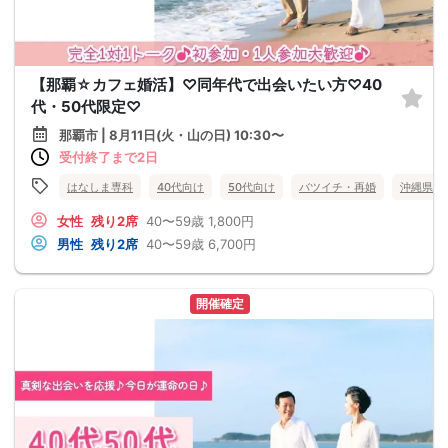
【那覇☆カフェ婚活】♡同年代で出会いたい方♡40
代・50代限定♡
那覇市 | 8月11日(火・山の日) 10:30〜
受付終了まで2日
はなしま専科
40代向け
50代向け
バツイチ・再婚
沖縄県
女性
残り2席
40〜59歳
1,800円
男性
残り2席
40〜59歳
6,700円
開催確定