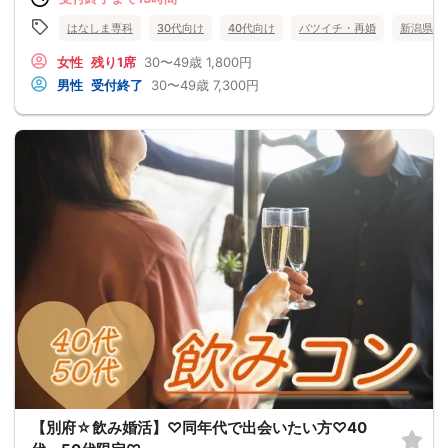
はなしま専科
30代向け
40代向け
バツイチ・再婚
新潟県
女性
残り1席
30〜49歳
1,800円
男性
受付終了
30〜49歳
7,300円
【別府☆飲み婚活】♡同年代で出会いたい方♡40