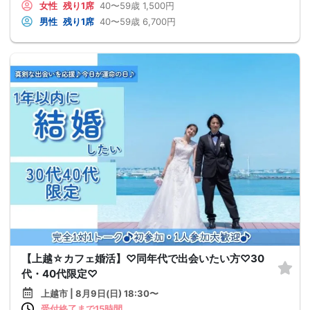
女性
残り1席
40〜59歳
1,500円
男性
残り1席
40〜59歳
6,700円
【上越☆カフェ婚活】♡同年代で出会いたい方♡30
代・40代限定♡
上越市 | 8月9日(日) 18:30〜
受付終了まで15時間