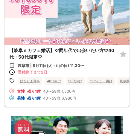
【岐阜☆カフェ婚活】♡同年代で出会いたい方♡40
代・50代限定♡
岐阜市 | 8月11日(火・山の日) 11:30〜
受付終了まで2日
はなしま専科
40代向け
50代向け
バツイチ・再婚
岐阜県
女性
残り1席
40〜59歳
1,500円
男性
残り1席
40〜59歳
6,980円