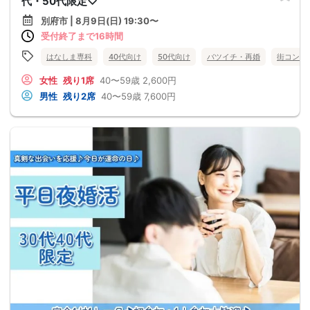
代・50代限定♡
別府市 | 8月9日(日) 19:30〜
受付終了まで16時間
はなしま専科
40代向け
50代向け
バツイチ・再婚
街コン
女性
残り1席
40〜59歳
2,600円
男性
残り2席
40〜59歳
7,600円