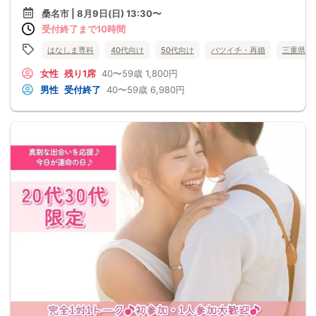
桑名市 | 8月9日(日) 13:30〜
受付終了まで10時間
はなしま専科
40代向け
50代向け
バツイチ・再婚
三重県
女性
残り1席
40〜59歳
1,800円
男性
受付終了
40〜59歳
6,980円