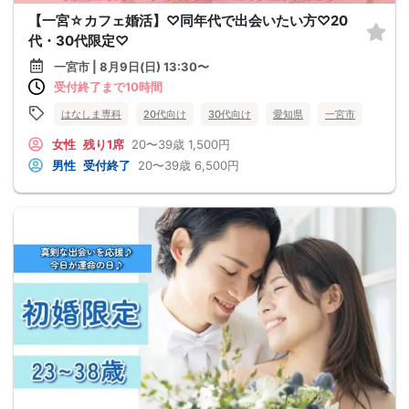
【一宮☆カフェ婚活】♡同年代で出会いたい方♡20
代・30代限定♡
一宮市 | 8月9日(日) 13:30〜
受付終了まで10時間
はなしま専科
20代向け
30代向け
愛知県
一宮市
女性
残り1席
20〜39歳
1,500円
男性
受付終了
20〜39歳
6,500円