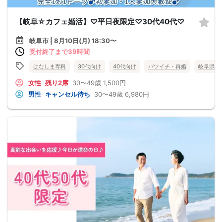
【岐阜☆カフェ婚活】♡平日夜限定♡30代40代♡
岐阜市 | 8月10日(月) 18:30〜
受付終了まで39時間
はなしま専科
30代向け
40代向け
バツイチ・再婚
岐阜県
女性
残り2席
30〜49歳
1,500円
男性
キャンセル待ち
30〜49歳
6,980円