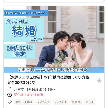
【水戸☆カフェ婚活】♡1年以内に結婚したい方限
定♡20代30代♡
水戸市 | 8月9日(日) 13:30〜
受付終了まで16時間
はなしま専科
20代向け
30代向け
茨城県
水戸市