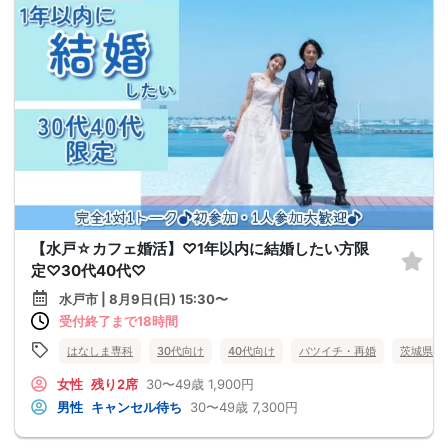
【水戸☆カフェ婚活】♡1年以内に結婚したい方限
定♡30代40代♡
水戸市 | 8月9日(日) 15:30〜
受付終了まで18時間
はなしま専科
30代向け
40代向け
バツイチ・再婚
茨城県
女性
残り2席
30〜49歳
1,900円
男性
キャンセル待ち
30〜49歳
7,300円