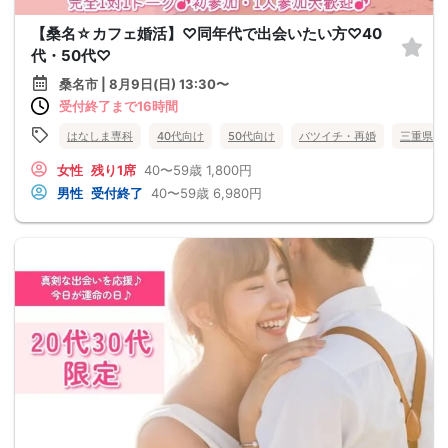
【桑名☆カフェ婚活】♡同年代で出会いたい方♡40
代・50代♡
桑名市 | 8月9日(日) 13:30〜
受付終了まで16時間
はなしま専科
40代向け
50代向け
バツイチ・再婚
三重県
女性
残り1席
40〜59歳
1,800円
男性
受付終了
40〜59歳
6,980円