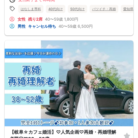
はなしま専科
40代向け
50代向け
バツイチ・再婚
愛知県
女性
残り2席
40〜59歳
1,800円
男性
キャンセル待ち
40〜59歳
6,500円
【岐阜☆カフェ婚活】♡人気企画♡再婚・再婚理解