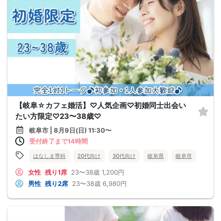
【岐阜☆カフェ婚活】♡人気企画♡初婚同士出会い
たい方限定♡23〜38歳♡
岐阜市 | 8月9日(日) 11:30〜
受付終了まで14時間
はなしま専科
20代向け
30代向け
岐阜県
岐阜市
女性
残り1席
23〜38歳
1,200円
男性
残り2席
23〜38歳
6,980円