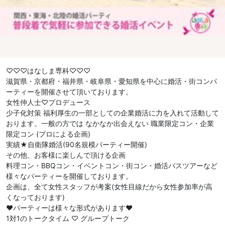
♡♡♡はなしま専科♡♡♡
滋賀県・京都府・福井県・岐阜県・愛知県を中心に婚活・街コンパ
ーティーを開催させて頂いております。
女性仲人士♡プロデュース
少子化対策 福利厚生の一部としての企業婚活に力を入れて活動して
おります。一般の方では なかなか出会えない 職業限定コン・企業
限定コン (プロによる企画)
実績★自衛隊婚活(90名規模パーティー開催)
その他、お客様に楽しんで頂ける企画
料理コン・BBQコン・イベントコン・街コン・婚活バスツアーなど
様々なパーティーを開催しております。
企画は、全て女性スタッフが考案(女性目線だから女性参加率が高
くなっております)
❤︎パーティーは様々な形式があります❤︎
1対1のトークタイム ♡ グループトーク