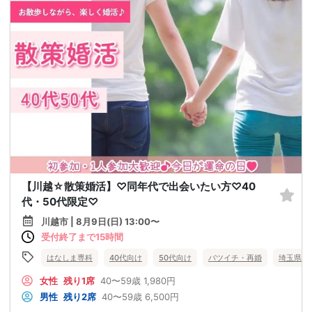
【川越☆散策婚活】♡同年代で出会いたい方♡40
代・50代限定♡
川越市 | 8月9日(日) 13:00〜
受付終了まで15時間
はなしま専科
40代向け
50代向け
バツイチ・再婚
埼玉県
女性
残り1席
40〜59歳
1,980円
男性
残り2席
40〜59歳
6,500円