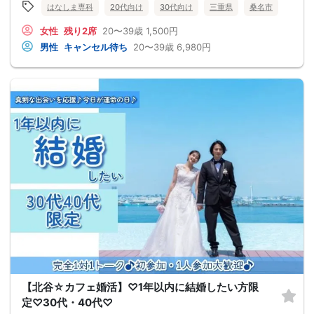
はなしま専科
20代向け
30代向け
三重県
桑名市
女性
残り2席
20〜39歳
1,500円
男性
キャンセル待ち
20〜39歳
6,980円
【北谷☆カフェ婚活】♡1年以内に結婚したい方限
定♡30代・40代♡