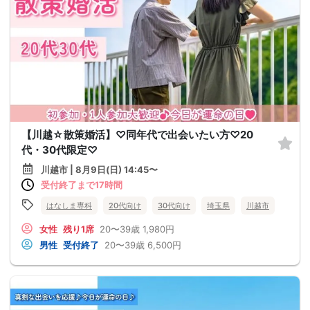
【川越☆散策婚活】♡同年代で出会いたい方♡20
代・30代限定♡
川越市 | 8月9日(日) 14:45〜
受付終了まで17時間
はなしま専科
20代向け
30代向け
埼玉県
川越市
女性
残り1席
20〜39歳
1,980円
男性
受付終了
20〜39歳
6,500円