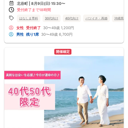
北谷町 | 8月9日(日) 15:30〜
受付終了まで18時間
はなしま専科
30代向け
40代向け
バツイチ・再婚
沖縄県
女性
受付終了
30〜49歳
1,200円
男性
残り1席
30〜49歳
6,700円
開催確定