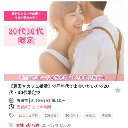
【豊田☆カフェ婚活】♡同年代で出会いたい方♡20
代・30代限定♡
豊田市 | 8月9日(日) 15:30〜
受付終了まで18時間
はなしま専科
20代向け
30代向け
愛知県
豊田市
女性
残り2席
20〜39歳
1,500円