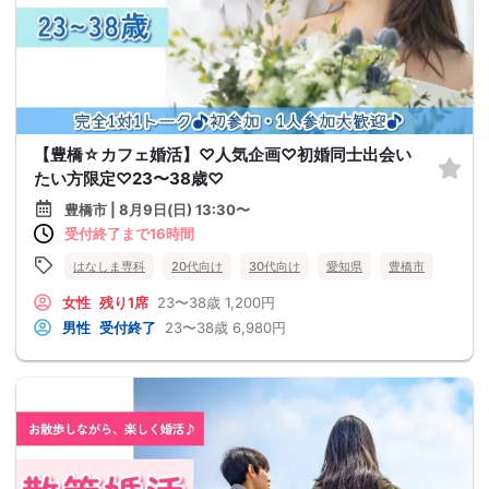
【豊橋☆カフェ婚活】♡人気企画♡初婚同士出会い
たい方限定♡23〜38歳♡
豊橋市 | 8月9日(日) 13:30〜
受付終了まで16時間
はなしま専科
20代向け
30代向け
愛知県
豊橋市
女性
残り1席
23〜38歳
1,200円
男性
受付終了
23〜38歳
6,980円