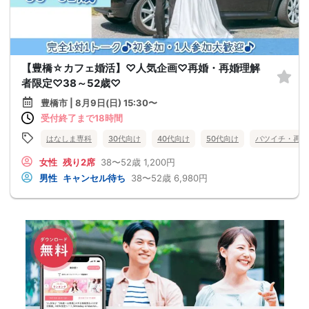
【豊橋☆カフェ婚活】♡人気企画♡再婚・再婚理解
者限定♡38～52歳♡
豊橋市 | 8月9日(日) 15:30〜
受付終了まで18時間
はなしま専科
30代向け
40代向け
50代向け
バツイチ・再婚
女性
残り2席
38〜52歳
1,200円
男性
キャンセル待ち
38〜52歳
6,980円