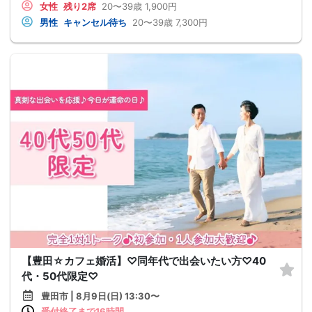
女性
残り2席
20〜39歳
1,900円
男性
キャンセル待ち
20〜39歳
7,300円
【豊田☆カフェ婚活】♡同年代で出会いたい方♡40
代・50代限定♡
豊田市 | 8月9日(日) 13:30〜
受付終了まで16時間