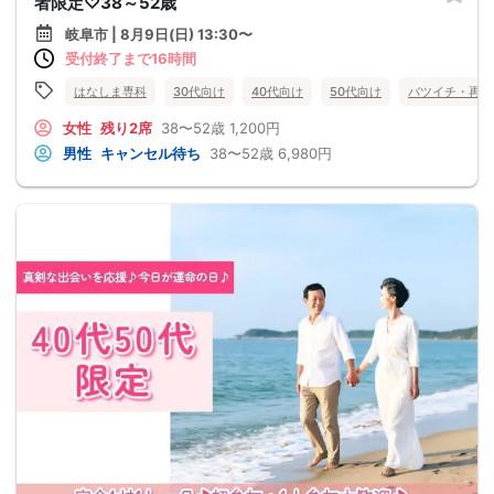
者限定♡38～52歳
岐阜市 | 8月9日(日) 13:30〜
受付終了まで16時間
はなしま専科
30代向け
40代向け
50代向け
バツイチ・再婚
女性
残り2席
38〜52歳
1,200円
男性
キャンセル待ち
38〜52歳
6,980円