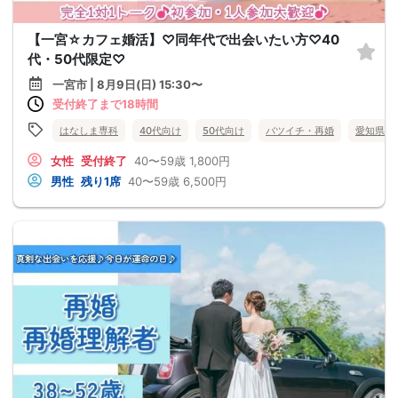
【一宮☆カフェ婚活】♡同年代で出会いたい方♡40
代・50代限定♡
一宮市 | 8月9日(日) 15:30〜
受付終了まで18時間
はなしま専科
40代向け
50代向け
バツイチ・再婚
愛知県
女性
受付終了
40〜59歳
1,800円
男性
残り1席
40〜59歳
6,500円