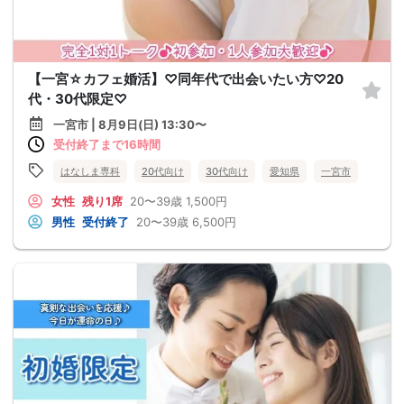
【一宮☆カフェ婚活】♡同年代で出会いたい方♡20
代・30代限定♡
一宮市 | 8月9日(日) 13:30〜
受付終了まで16時間
はなしま専科
20代向け
30代向け
愛知県
一宮市
女性
残り1席
20〜39歳
1,500円
男性
受付終了
20〜39歳
6,500円