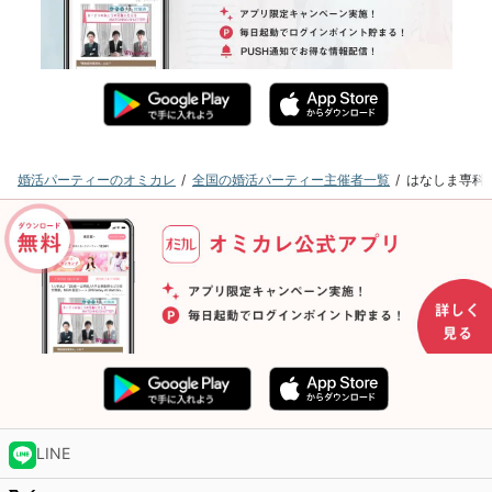
婚活パーティーのオミカレ
全国の婚活パーティー主催者一覧
はなしま専科
LINE