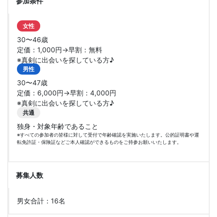
参加条件
女性
30〜46歳
定価：1,000円→早割：無料
※真剣に出会いを探している方♪
男性
30〜47歳
定価：6,000円→早割：4,000円
※真剣に出会いを探している方♪
共通
独身・対象年齢であること
※すべての参加者の皆様に対して受付で年齢確認を実施いたします。公的証明書や運
転免許証・保険証などご本人確認ができるものをご持参お願いいたします。
募集人数
男女合計：16名