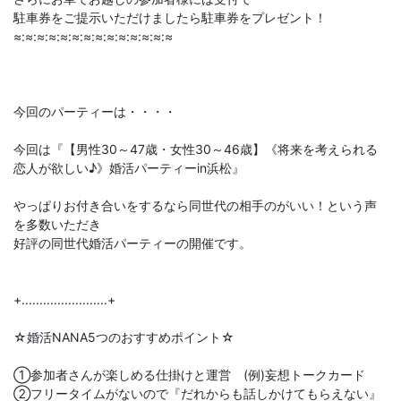
駐車券をご提示いただけましたら駐車券をプレゼント！
≈:≈:≈:≈:≈:≈:≈:≈:≈:≈:≈:≈:≈:≈
今回のパーティーは・・・・
今回は『【男性30～47歳・女性30～46歳】《将来を考えられる
恋人が欲しい♪》婚活パーティーin浜松』
やっぱりお付き合いをするなら同世代の相手のがいい！という声
を多数いただき
好評の同世代婚活パーティーの開催です。
+‥‥‥‥‥‥‥‥‥‥‥‥+
☆婚活NANA5つのおすすめポイント☆
①参加者さんが楽しめる仕掛けと運営 (例)妄想トークカード
②フリータイムがないので『だれからも話しかけてもらえない』