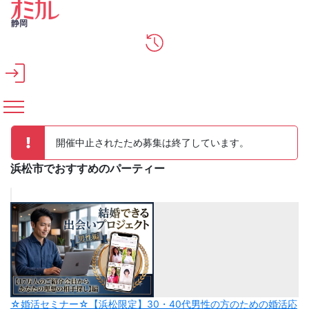
メインコンテンツへスキップ
静岡
開催中止されたため募集は終了しています。
浜松市でおすすめのパーティー
☆婚活セミナー☆【浜松限定】30・40代男性の方のための婚活応