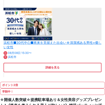
浜松市■30代中心■将来を見据えた出会い☆清潔感ある男性×優し
い女性
08月08日 15:30〜
浜松市
詳細を見る
ポイント2倍
早割中！
☆開催人数突破☆提携駐車場あり＆女性美容グッズプレゼン