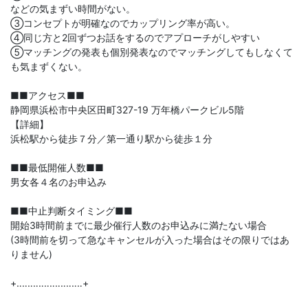
などの気まずい時間がない。
③コンセプトが明確なのでカップリング率が高い。
④同じ方と2回ずつお話をするのでアプローチがしやすい
⑤マッチングの発表も個別発表なのでマッチングしてもしなくて
も気まずくない。
■■アクセス■■
静岡県浜松市中央区田町327-19 万年橋パークビル5階
【詳細】
浜松駅から徒歩７分／第一通り駅から徒歩１分
■■最低開催人数■■
男女各４名のお申込み
■■中止判断タイミング■■
開始3時間前までに最少催行人数のお申込みに満たない場合
(3時間前を切って急なキャンセルが入った場合はその限りではあ
りません)
+‥‥‥‥‥‥‥‥‥‥‥‥+