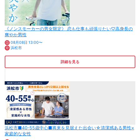
《ノンスモーカーの男女限定》 恋も仕事も頑張りたい♡高身長の
爽やか男性
08月08日 13:00〜
浜松市
詳細を見る
浜松市■40-55歳中心■将来を見据えた出会い☆清潔感ある男性×
家庭的な女性