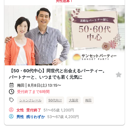
男性急募！
【50・60代中心】同世代と出会えるパーティー。
パートナーと、いつまでも若く元気に
梅田 | 8月8日(土) 13:15〜
受付終了まで8時間
シャンクレール
50代向け
大阪府
梅田
女性
受付終了
51〜65歳
1,200円
男性
残りわずか
53〜67歳
4,200円