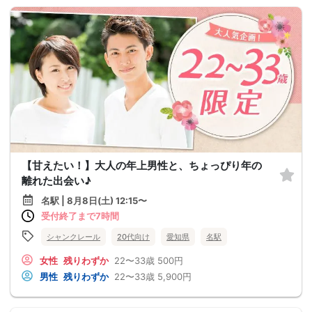
【甘えたい！】大人の年上男性と、ちょっぴり年の
離れた出会い♪
名駅 | 8月8日(土) 12:15〜
受付終了まで7時間
シャンクレール
20代向け
愛知県
名駅
女性
残りわずか
22〜33歳
500円
男性
残りわずか
22〜33歳
5,900円