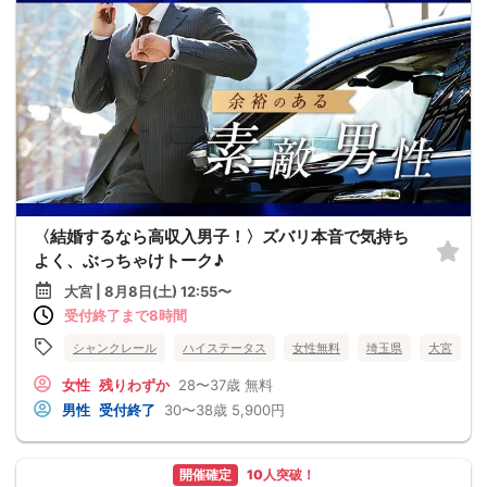
〈結婚するなら高収入男子！〉ズバリ本音で気持ち
よく、ぶっちゃけトーク♪
大宮 | 8月8日(土) 12:55〜
受付終了まで8時間
シャンクレール
ハイステータス
女性無料
埼玉県
大宮
女性
残りわずか
28〜37歳
無料
男性
受付終了
30〜38歳
5,900円
開催確定
10人突破！