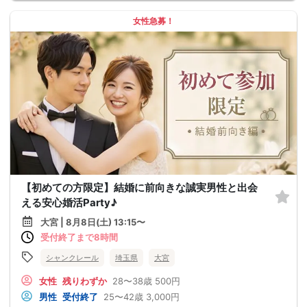
女性急募！
【初めての方限定】結婚に前向きな誠実男性と出会
える安心婚活Party♪
大宮 | 8月8日(土) 13:15〜
受付終了まで8時間
シャンクレール
埼玉県
大宮
女性
残りわずか
28〜38歳
500円
男性
受付終了
25〜42歳
3,000円