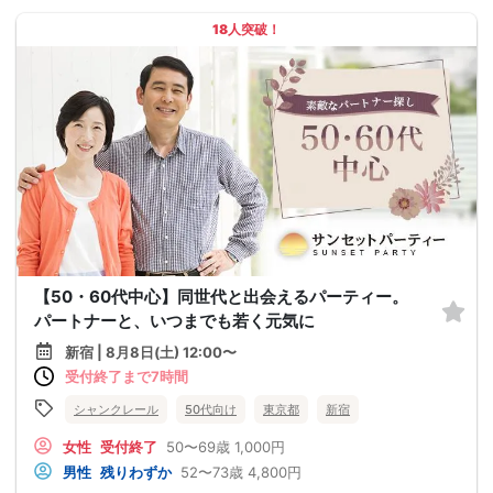
18人突破！
【50・60代中心】同世代と出会えるパーティー。
パートナーと、いつまでも若く元気に
新宿 | 8月8日(土) 12:00〜
受付終了まで7時間
シャンクレール
50代向け
東京都
新宿
女性
受付終了
50〜69歳
1,000円
男性
残りわずか
52〜73歳
4,800円