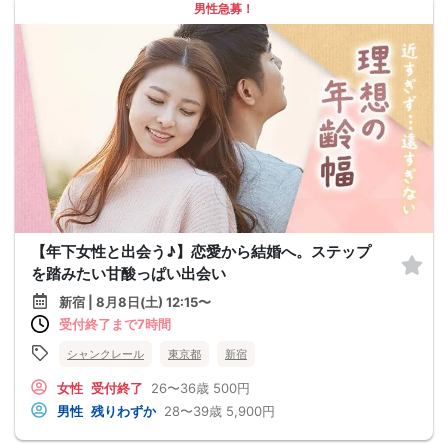
男性急募！
【年下女性と出会う♪】恋愛から結婚へ。ステップ
を踏みたい甘酸っぱい出会い
新宿 | 8月8日(土) 12:15〜
受付終了まで7時間
シャンクレール
東京都
新宿
女性
受付終了
26〜36歳
500円
男性
残りわずか
28〜39歳
5,900円