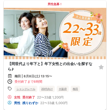
男性急募！
【同世代より年下と】年下女性との出会いを探すな
ら♪
梅田 | 8月8日(土) 13:15〜
受付終了まで8時間
シャンクレール
20代向け
大阪府
梅田
女性
受付終了
22〜33歳
1,200円
男性
残りわずか
22〜33歳
5,000円