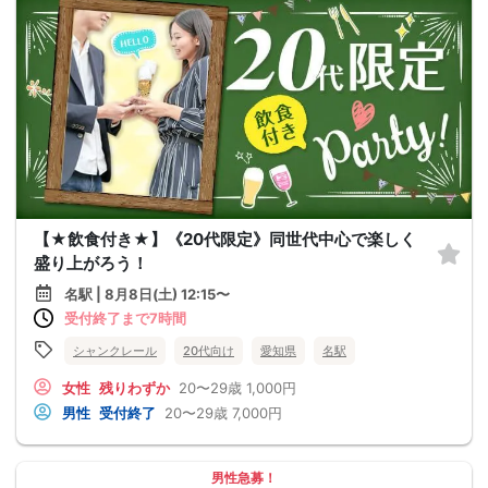
【★飲食付き★】《20代限定》同世代中心で楽しく
盛り上がろう！
名駅 | 8月8日(土) 12:15〜
受付終了まで7時間
シャンクレール
20代向け
愛知県
名駅
女性
残りわずか
20〜29歳
1,000円
男性
受付終了
20〜29歳
7,000円
男性急募！