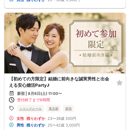
【初めての方限定】結婚に前向きな誠実男性と出会
える安心婚活Party♪
新宿 | 8月8日(土) 11:00〜
受付終了まで6時間
シャンクレール
東京都
新宿
女性
残りわずか
23〜38歳
500円
男性
残りわずか
25〜42歳
3,000円