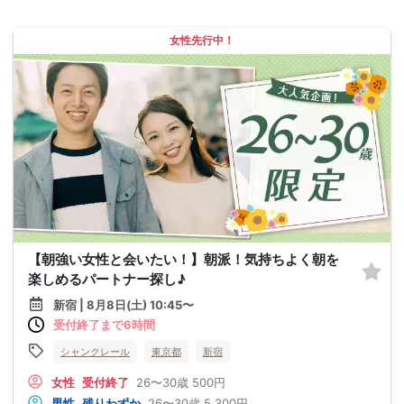
女性先行中！
【朝強い女性と会いたい！】朝派！気持ちよく朝を
楽しめるパートナー探し♪
新宿 | 8月8日(土) 10:45〜
受付終了まで6時間
シャンクレール
東京都
新宿
女性
受付終了
26〜30歳
500円
男性
残りわずか
26〜30歳
5,300円