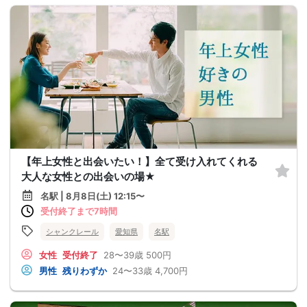
【年上女性と出会いたい！】全て受け入れてくれる
大人な女性との出会いの場★
名駅 | 8月8日(土) 12:15〜
受付終了まで7時間
シャンクレール
愛知県
名駅
女性
受付終了
28〜39歳
500円
男性
残りわずか
24〜33歳
4,700円