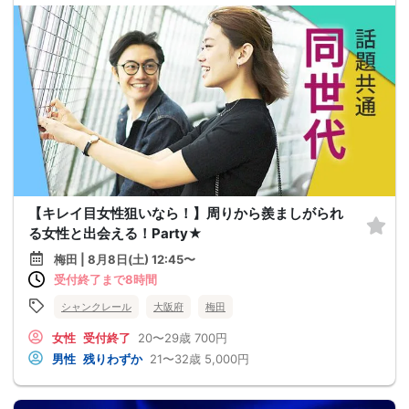
【キレイ目女性狙いなら！】周りから羨ましがられ
る女性と出会える！Party★
梅田 | 8月8日(土) 12:45〜
受付終了まで8時間
シャンクレール
大阪府
梅田
女性
受付終了
20〜29歳
700円
男性
残りわずか
21〜32歳
5,000円