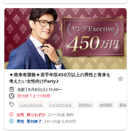
★将来有望株★若手年収450万以上の男性と将来を
考えたい女性向けParty♪
名駅 | 8月8日(土) 11:45〜
受付終了まで7時間
シャンクレール
ハイステータス
20代向け
女性無料
愛知県
女性
残りわずか
23〜30歳
無料
男性
受付終了
24〜31歳
5,900円