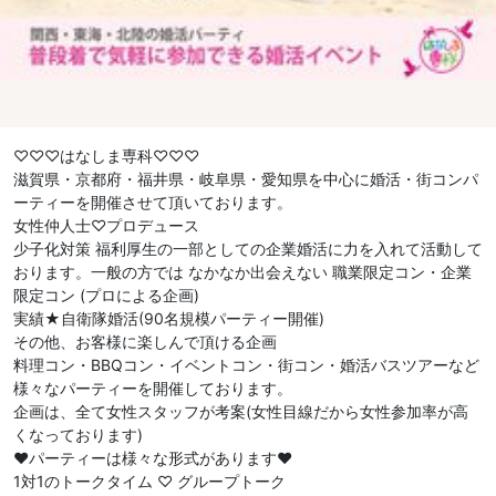
♡♡♡はなしま専科♡♡♡
滋賀県・京都府・福井県・岐阜県・愛知県を中心に婚活・街コンパ
ーティーを開催させて頂いております。
女性仲人士♡プロデュース
少子化対策 福利厚生の一部としての企業婚活に力を入れて活動して
おります。一般の方では なかなか出会えない 職業限定コン・企業
限定コン (プロによる企画)
実績★自衛隊婚活(90名規模パーティー開催)
その他、お客様に楽しんで頂ける企画
料理コン・BBQコン・イベントコン・街コン・婚活バスツアーなど
様々なパーティーを開催しております。
企画は、全て女性スタッフが考案(女性目線だから女性参加率が高
くなっております)
❤︎パーティーは様々な形式があります❤︎
1対1のトークタイム ♡ グループトーク