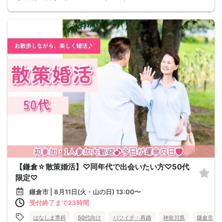
【鎌倉☆散策婚活】♡同年代で出会いたい方♡50代
限定♡
鎌倉市 | 8月11日(火・山の日) 13:00〜
受付終了まで23時間
はなしま専科
50代向け
バツイチ・再婚
神奈川県
鎌倉市