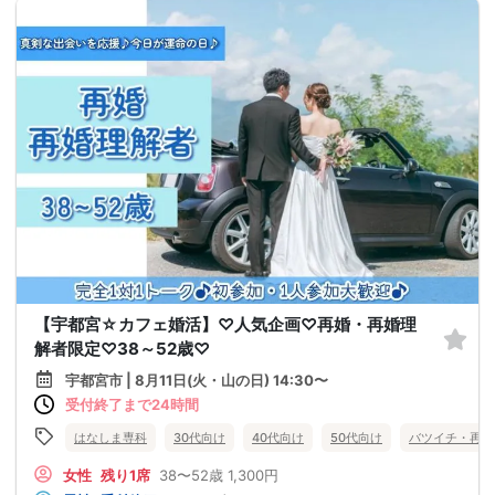
【宇都宮☆カフェ婚活】♡人気企画♡再婚・再婚理
解者限定♡38～52歳♡
宇都宮市 | 8月11日(火・山の日) 14:30〜
受付終了まで24時間
はなしま専科
30代向け
40代向け
50代向け
バツイチ・再婚
女性
残り1席
38〜52歳
1,300円