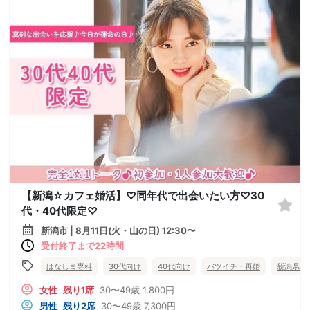
【新潟☆カフェ婚活】♡同年代で出会いたい方♡30
代・40代限定♡
新潟市 | 8月11日(火・山の日) 12:30〜
受付終了まで22時間
はなしま専科
30代向け
40代向け
バツイチ・再婚
新潟県
女性
残り1席
30〜49歳
1,800円
男性
残り2席
30〜49歳
7,300円