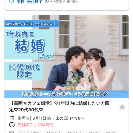
男性
受付終了
38〜52歳
6,500円
【高岡☆カフェ婚活】♡1年以内に結婚したい方限
定♡20代30代♡
高岡市 | 8月11日(火・山の日) 14:30〜
受付終了まで24時間