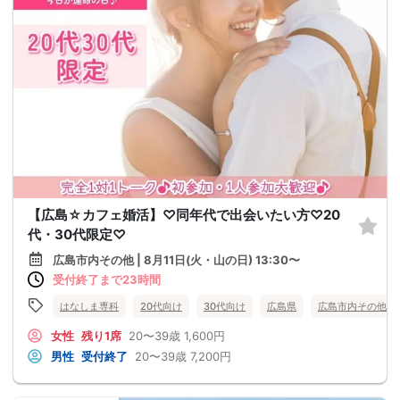
【広島☆カフェ婚活】♡同年代で出会いたい方♡20
代・30代限定♡
広島市内その他 | 8月11日(火・山の日) 13:30〜
受付終了まで23時間
はなしま専科
20代向け
30代向け
広島県
広島市内その他
女性
残り1席
20〜39歳
1,600円
男性
受付終了
20〜39歳
7,200円