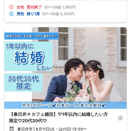
女性
受付終了
50〜59歳
1,980円
男性
残り1席
50〜59歳
6,500円
【春日井☆カフェ婚活】♡1年以内に結婚したい方
限定♡20代30代♡
春日井市 | 8月11日(火・山の日) 13:30〜