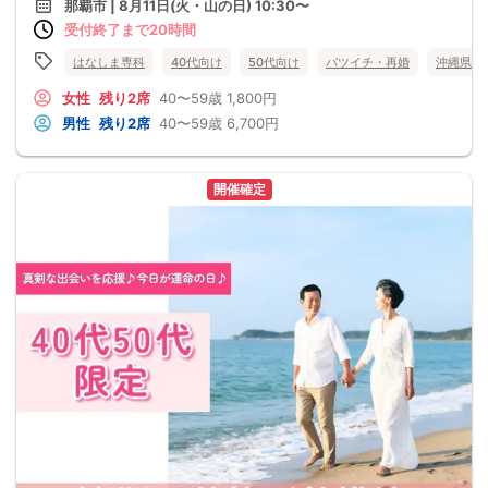
那覇市 | 8月11日(火・山の日) 10:30〜
受付終了まで20時間
はなしま専科
40代向け
50代向け
バツイチ・再婚
沖縄県
女性
残り2席
40〜59歳
1,800円
男性
残り2席
40〜59歳
6,700円
開催確定