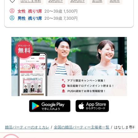
はなしま専科
20代向け
30代向け
富山県
高岡市
女性
残り1席
20〜39歳
1,500円
男性
残り1席
20〜39歳
7,300円
婚活パーティーのオミカレ
全国の婚活パーティー主催者一覧
はなしま専科