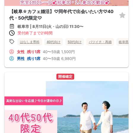
【岐阜☆カフェ婚活】♡同年代で出会いたい方♡40
代・50代限定♡
岐阜市 | 8月11日(火・山の日) 11:30〜
受付終了まで21時間
はなしま専科
40代向け
50代向け
バツイチ・再婚
岐阜県
女性
残り1席
40〜59歳
1,500円
男性
残り1席
40〜59歳
6,980円
開催確定