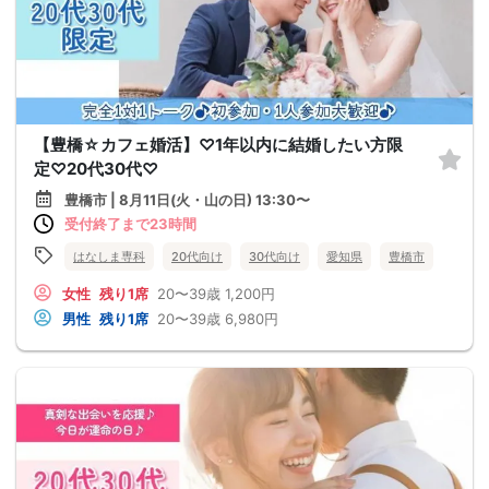
【豊橋☆カフェ婚活】♡1年以内に結婚したい方限
定♡20代30代♡
豊橋市 | 8月11日(火・山の日) 13:30〜
受付終了まで23時間
はなしま専科
20代向け
30代向け
愛知県
豊橋市
女性
残り1席
20〜39歳
1,200円
男性
残り1席
20〜39歳
6,980円