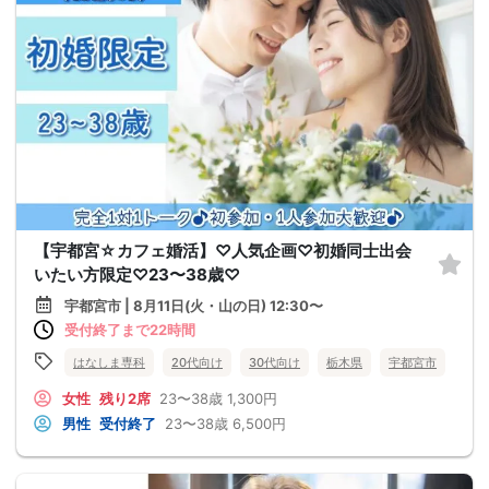
【宇都宮☆カフェ婚活】♡人気企画♡初婚同士出会
いたい方限定♡23〜38歳♡
宇都宮市 | 8月11日(火・山の日) 12:30〜
受付終了まで22時間
はなしま専科
20代向け
30代向け
栃木県
宇都宮市
女性
残り2席
23〜38歳
1,300円
男性
受付終了
23〜38歳
6,500円