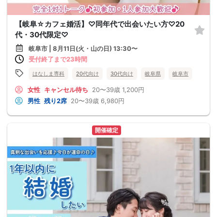
【岐阜☆カフェ婚活】♡同年代で出会いたい方♡20
代・30代限定♡
岐阜市 | 8月11日(火・山の日) 13:30〜
受付終了まで23時間
はなしま専科
20代向け
30代向け
岐阜県
岐阜市
女性
キャンセル待ち
20〜39歳
1,200円
男性
残り2席
20〜39歳
6,980円
開催確定