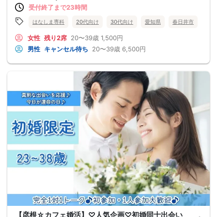
受付終了まで23時間
はなしま専科
20代向け
30代向け
愛知県
春日井市
女性
残り2席
20〜39歳
1,500円
男性
キャンセル待ち
20〜39歳
6,500円
【彦根☆カフェ婚活】♡人気企画♡初婚同士出会い