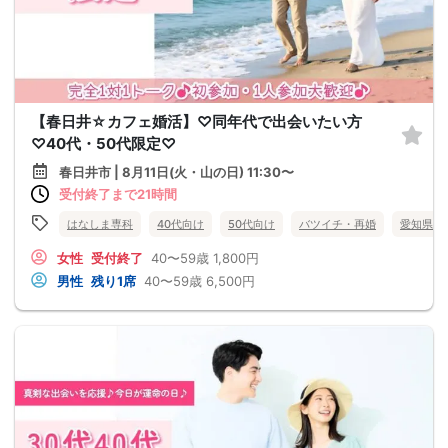
【春日井☆カフェ婚活】♡同年代で出会いたい方
♡40代・50代限定♡
春日井市 | 8月11日(火・山の日) 11:30〜
受付終了まで21時間
はなしま専科
40代向け
50代向け
バツイチ・再婚
愛知県
女性
受付終了
40〜59歳
1,800円
男性
残り1席
40〜59歳
6,500円