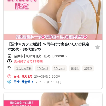
【沼津☆カフェ婚活】♡同年代で出会いたい方限定
♡20代・30代限定♡
沼津市 | 8月11日(火・山の日) 13:30〜
受付終了まで23時間
はなしま専科
20代向け
30代向け
静岡県
沼津市
女性
残り1席
20〜39歳
2,200円
男性
受付終了
20〜39歳
7,500円