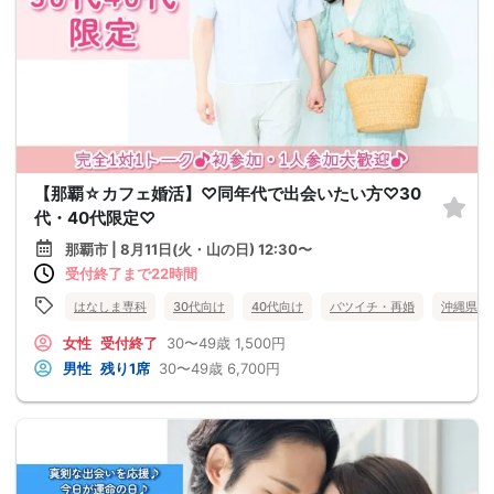
【那覇☆カフェ婚活】♡同年代で出会いたい方♡30
代・40代限定♡
那覇市 | 8月11日(火・山の日) 12:30〜
受付終了まで22時間
はなしま専科
30代向け
40代向け
バツイチ・再婚
沖縄県
女性
受付終了
30〜49歳
1,500円
男性
残り1席
30〜49歳
6,700円