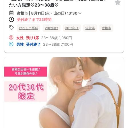
たい方限定♡23〜38歳♡
彦根市 | 8月11日(火・山の日) 13:30〜
受付終了まで23時間
はなしま専科
20代向け
30代向け
滋賀県
彦根市
女性
残り1席
23〜38歳
1,980円
男性
受付終了
23〜38歳
7,100円