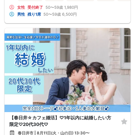
女性
受付終了
50〜59歳
1,980円
男性
残り1席
50〜59歳
6,500円
【春日井☆カフェ婚活】♡1年以内に結婚したい方
限定♡20代30代♡
春日井市 | 8月11日(火・山の日) 13:30〜