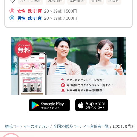
はなしま専科
20代向け
30代向け
富山県
高岡市
女性
残り1席
20〜39歳
1,500円
男性
残り1席
20〜39歳
7,300円
婚活パーティーのオミカレ
全国の婚活パーティー主催者一覧
はなしま専科