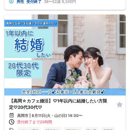
男性
受付終了
38〜52歳
6,500円
【高岡☆カフェ婚活】♡1年以内に結婚したい方限
定♡20代30代♡
高岡市 | 8月11日(火・山の日) 14:30〜
受付終了まで25時間