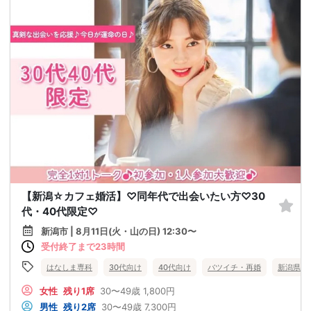
【新潟☆カフェ婚活】♡同年代で出会いたい方♡30
代・40代限定♡
新潟市 | 8月11日(火・山の日) 12:30〜
受付終了まで23時間
はなしま専科
30代向け
40代向け
バツイチ・再婚
新潟県
女性
残り1席
30〜49歳
1,800円
男性
残り2席
30〜49歳
7,300円