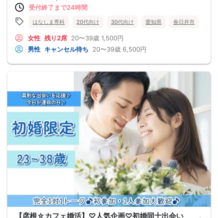
受付終了まで24時間
はなしま専科
20代向け
30代向け
愛知県
春日井市
女性
残り2席
20〜39歳
1,500円
男性
キャンセル待ち
20〜39歳
6,500円
【彦根☆カフェ婚活】♡人気企画♡初婚同士出会い