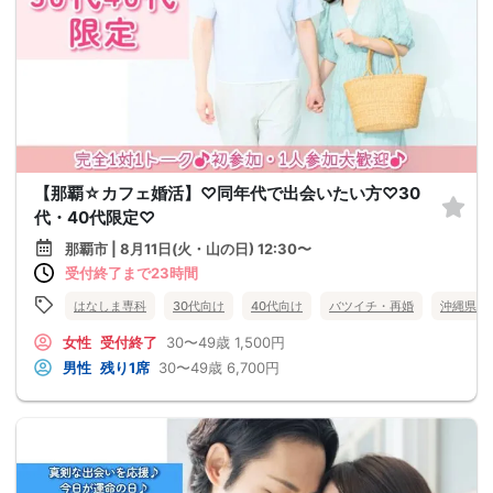
【那覇☆カフェ婚活】♡同年代で出会いたい方♡30
代・40代限定♡
那覇市 | 8月11日(火・山の日) 12:30〜
受付終了まで23時間
はなしま専科
30代向け
40代向け
バツイチ・再婚
沖縄県
女性
受付終了
30〜49歳
1,500円
男性
残り1席
30〜49歳
6,700円