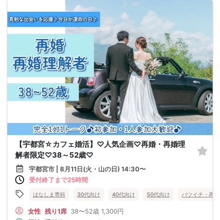
【宇都宮☆カフェ婚活】♡人気企画♡再婚・再婚理
解者限定♡38～52歳♡
宇都宮市 | 8月11日(火・山の日) 14:30〜
受付終了まで25時間
はなしま専科
30代向け
40代向け
50代向け
バツイチ・再婚
女性
残り1席
38〜52歳
1,300円