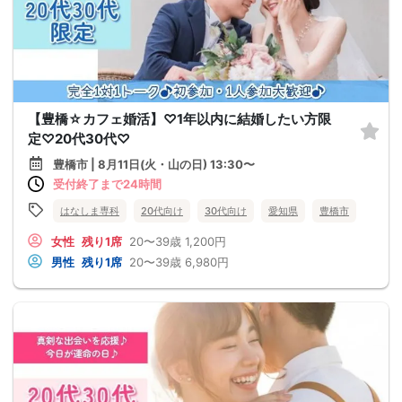
【豊橋☆カフェ婚活】♡1年以内に結婚したい方限
定♡20代30代♡
豊橋市 | 8月11日(火・山の日) 13:30〜
受付終了まで24時間
はなしま専科
20代向け
30代向け
愛知県
豊橋市
女性
残り1席
20〜39歳
1,200円
男性
残り1席
20〜39歳
6,980円