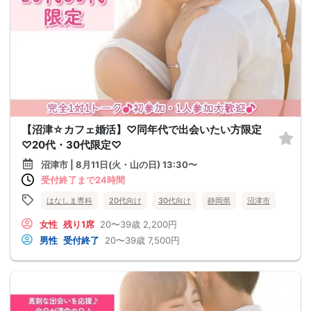
【沼津☆カフェ婚活】♡同年代で出会いたい方限定
♡20代・30代限定♡
沼津市 | 8月11日(火・山の日) 13:30〜
受付終了まで24時間
はなしま専科
20代向け
30代向け
静岡県
沼津市
女性
残り1席
20〜39歳
2,200円
男性
受付終了
20〜39歳
7,500円