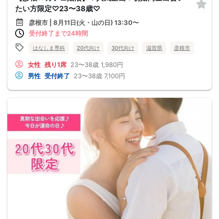
たい方限定♡23〜38歳♡
彦根市 | 8月11日(火・山の日) 13:30〜
受付終了まで24時間
はなしま専科
20代向け
30代向け
滋賀県
彦根市
女性
残り1席
23〜38歳
1,980円
男性
受付終了
23〜38歳
7,100円