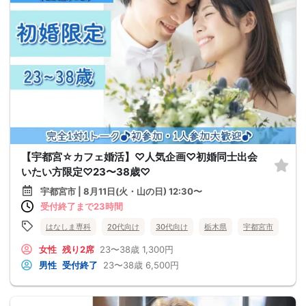
【宇都宮☆カフェ婚活】♡人気企画♡初婚同士出会
いたい方限定♡23〜38歳♡
宇都宮市 | 8月11日(火・山の日) 12:30〜
受付終了まで23時間
はなしま専科
20代向け
30代向け
栃木県
宇都宮市
女性
残り2席
23〜38歳
1,300円
男性
受付終了
23〜38歳
6,500円