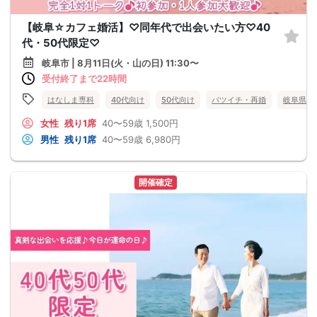
【岐阜☆カフェ婚活】♡同年代で出会いたい方♡40
代・50代限定♡
岐阜市 | 8月11日(火・山の日) 11:30〜
受付終了まで22時間
はなしま専科
40代向け
50代向け
バツイチ・再婚
岐阜県
女性
残り1席
40〜59歳
1,500円
男性
残り1席
40〜59歳
6,980円
開催確定