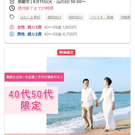
那覇市 | 8月11日(火・山の日) 10:30〜
受付終了まで21時間
はなしま専科
40代向け
50代向け
バツイチ・再婚
沖縄県
女性
残り2席
40〜59歳
1,800円
男性
残り2席
40〜59歳
6,700円
開催確定