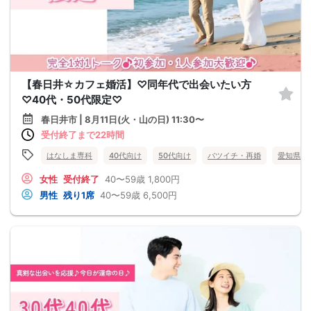
【春日井☆カフェ婚活】♡同年代で出会いたい方
♡40代・50代限定♡
春日井市 | 8月11日(火・山の日) 11:30〜
受付終了まで22時間
はなしま専科
40代向け
50代向け
バツイチ・再婚
愛知県
女性
受付終了
40〜59歳
1,800円
男性
残り1席
40〜59歳
6,500円