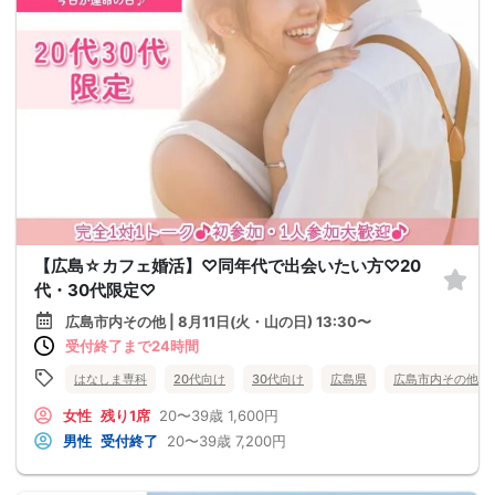
【広島☆カフェ婚活】♡同年代で出会いたい方♡20
代・30代限定♡
広島市内その他 | 8月11日(火・山の日) 13:30〜
受付終了まで24時間
はなしま専科
20代向け
30代向け
広島県
広島市内その他
女性
残り1席
20〜39歳
1,600円
男性
受付終了
20〜39歳
7,200円