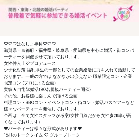
♡♡♡はなしま専科♡♡♡
滋賀県・京都府・福井県・岐阜県・愛知県を中心に婚活・街コンパ
ーティーを開催させて頂いております。
女性仲人士♡プロデュース
少子化対策 福利厚生の一部としての企業婚活に力を入れて活動して
おります。一般の方では なかなか出会えない 職業限定コン・企業
限定コン (プロによる企画)
実績★自衛隊婚活(90名規模パーティー開催)
その他、お客様に楽しんで頂ける企画
料理コン・BBQコン・イベントコン・街コン・婚活バスツアーなど
様々なパーティーを開催しております。
企画は、全て女性スタッフが考案(女性目線だから女性参加率が高
くなっております)
❤︎パーティーは様々な形式があります❤︎
1対1のトークタイム ♡ グループトーク