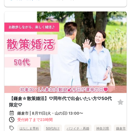
【鎌倉☆散策婚活】♡同年代で出会いたい方♡50代
限定♡
鎌倉市 | 8月11日(火・山の日) 13:00〜
受付終了まで23時間
はなしま専科
50代向け
バツイチ・再婚
神奈川県
鎌倉市