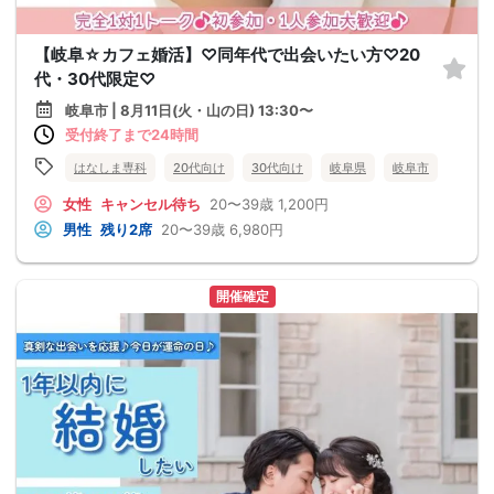
【岐阜☆カフェ婚活】♡同年代で出会いたい方♡20
代・30代限定♡
岐阜市 | 8月11日(火・山の日) 13:30〜
受付終了まで24時間
はなしま専科
20代向け
30代向け
岐阜県
岐阜市
女性
キャンセル待ち
20〜39歳
1,200円
男性
残り2席
20〜39歳
6,980円
開催確定