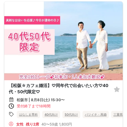
【松阪☆カフェ婚活】♡同年代で出会いたい方♡40
代・50代限定♡
松阪市 | 8月8日(土) 15:30〜
受付終了まで18時間
はなしま専科
40代向け
50代向け
バツイチ・再婚
三重県
女性
残り2席
40〜59歳
1,800円