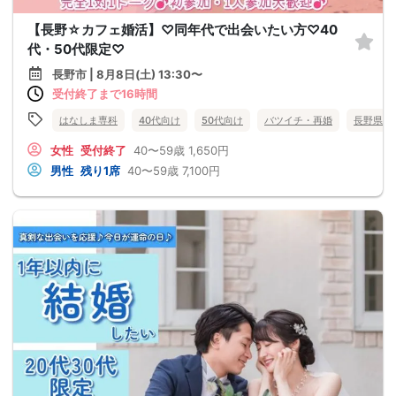
【長野☆カフェ婚活】♡同年代で出会いたい方♡40
代・50代限定♡
長野市 | 8月8日(土) 13:30〜
受付終了まで16時間
はなしま専科
40代向け
50代向け
バツイチ・再婚
長野県
女性
受付終了
40〜59歳
1,650円
男性
残り1席
40〜59歳
7,100円