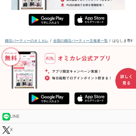
婚活パーティーのオミカレ
全国の婚活パーティー主催者一覧
はなしま専科
LINE
X