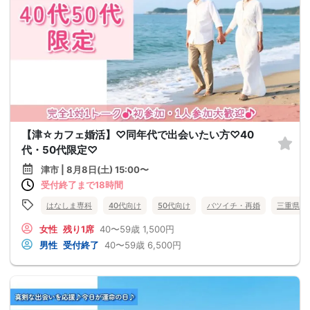
【津☆カフェ婚活】♡同年代で出会いたい方♡40
代・50代限定♡
津市 | 8月8日(土) 15:00〜
受付終了まで18時間
はなしま専科
40代向け
50代向け
バツイチ・再婚
三重県
女性
残り1席
40〜59歳
1,500円
男性
受付終了
40〜59歳
6,500円