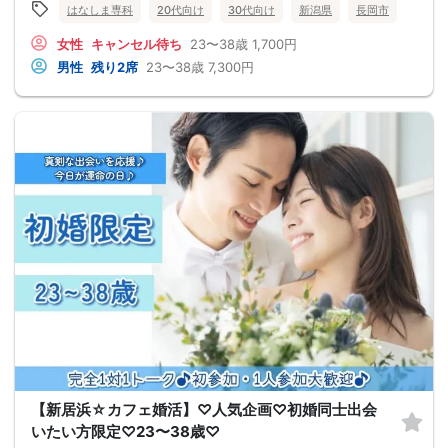
はなしま専科
20代向け
30代向け
新潟県
長岡市
女性
キャンセル待ち
23〜38歳
1,700円
男性
残り2席
23〜38歳
7,300円
【新居浜☆カフェ婚活】♡人気企画♡初婚同士出会
いたい方限定♡23〜38歳♡