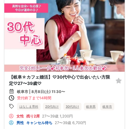
【岐阜☆カフェ婚活】♡30代中心で出会いたい方限
定♡27〜39歳♡
岐阜市 | 8月8日(土) 11:30〜
受付終了まで14時間
はなしま専科
20代向け
30代向け
岐阜県
岐阜市
女性
残り2席
27〜39歳
1,200円
男性
キャンセル待ち
27〜39歳
6,700円