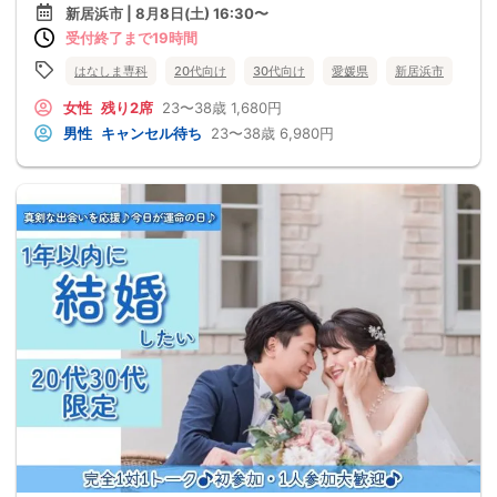
新居浜市 | 8月8日(土) 16:30〜
受付終了まで19時間
はなしま専科
20代向け
30代向け
愛媛県
新居浜市
女性
残り2席
23〜38歳
1,680円
男性
キャンセル待ち
23〜38歳
6,980円