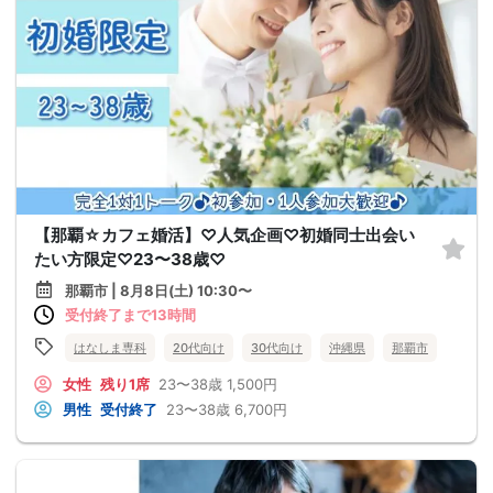
【那覇☆カフェ婚活】♡人気企画♡初婚同士出会い
たい方限定♡23〜38歳♡
那覇市 | 8月8日(土) 10:30〜
受付終了まで13時間
はなしま専科
20代向け
30代向け
沖縄県
那覇市
女性
残り1席
23〜38歳
1,500円
男性
受付終了
23〜38歳
6,700円