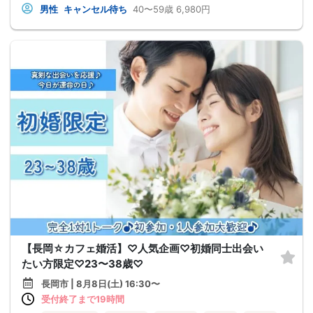
男性
キャンセル待ち
40〜59歳
6,980円
【長岡☆カフェ婚活】♡人気企画♡初婚同士出会い
たい方限定♡23〜38歳♡
長岡市 | 8月8日(土) 16:30〜
受付終了まで19時間