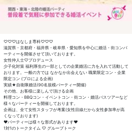
♡♡♡はなしま専科♡♡♡
滋賀県・京都府・福井県・岐阜県・愛知県を中心に婚活・街コンパ
ーティーを開催させて頂いております。
女性仲人士♡プロデュース
少子化対策 福利厚生の一部としての企業婚活に力を入れて活動して
おります。一般の方では なかなか出会えない 職業限定コン・企業
限定コン (プロによる企画)
実績★自衛隊婚活(90名規模パーティー開催)
その他、お客様に楽しんで頂ける企画
料理コン・BBQコン・イベントコン・街コン・婚活バスツアーなど
様々なパーティーを開催しております。
企画は、全て女性スタッフが考案(女性目線だから女性参加率が高
くなっております)
❤︎パーティーは様々な形式があります❤︎
1対1のトークタイム ♡ グループトーク