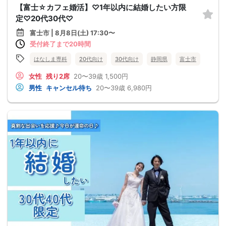
【富士☆カフェ婚活】♡1年以内に結婚したい方限
定♡20代30代♡
富士市 | 8月8日(土) 17:30〜
受付終了まで20時間
はなしま専科
20代向け
30代向け
静岡県
富士市
女性
残り2席
20〜39歳
1,500円
男性
キャンセル待ち
20〜39歳
6,980円