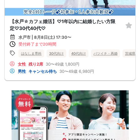
【水戸☆カフェ婚活】♡1年以内に結婚したい方限
定♡30代40代♡
水戸市 | 8月8日(土) 17:30〜
受付終了まで20時間
はなしま専科
30代向け
40代向け
バツイチ・再婚
茨城県
女性
残り2席
30〜49歳
1,800円
男性
キャンセル待ち
30〜49歳
6,980円