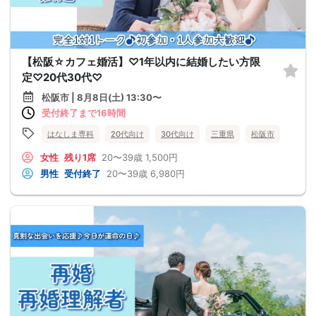
【松阪☆カフェ婚活】♡1年以内に結婚したい方限
定♡20代30代♡
松阪市 | 8月8日(土) 13:30〜
受付終了まで16時間
はなしま専科
20代向け
30代向け
三重県
松阪市
女性
残り1席
20〜39歳
1,500円
男性
受付終了
20〜39歳
6,980円