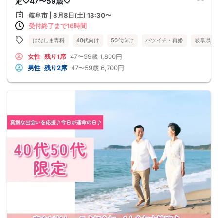
定♡47〜59歳♡
岐阜市 | 8月8日(土) 13:30〜
受付終了まで16時間
はなしま専科
40代向け
50代向け
バツイチ・再婚
岐阜県
女性
残り1席
47〜59歳
1,800円
男性
残り2席
47〜59歳
6,700円