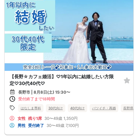
【長野☆カフェ婚活】♡1年以内に結婚したい方限
定♡30代40代♡
長野市 | 8月8日(土) 15:30〜
受付終了まで18時間
はなしま専科
30代向け
40代向け
バツイチ・再婚
長野県
女性
残り1席
30〜49歳
1,350円
男性
受付終了
30〜49歳
7,100円