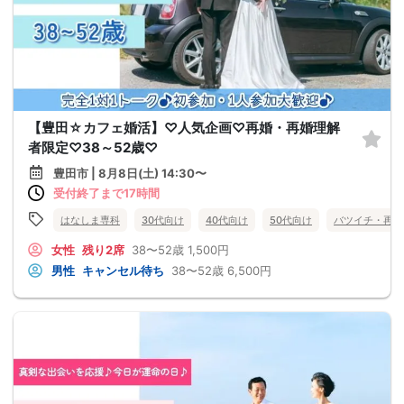
【豊田☆カフェ婚活】♡人気企画♡再婚・再婚理解
者限定♡38～52歳♡
豊田市 | 8月8日(土) 14:30〜
受付終了まで17時間
はなしま専科
30代向け
40代向け
50代向け
バツイチ・再婚
女性
残り2席
38〜52歳
1,500円
男性
キャンセル待ち
38〜52歳
6,500円