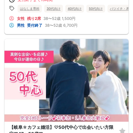
はなしま専科
30代向け
40代向け
50代向け
バツイチ・再婚
女性
残り2席
38〜52歳
1,500円
男性
受付終了
38〜52歳
6,700円
【岐阜☆カフェ婚活】♡50代中心で出会いたい方限