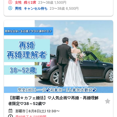
女性
残り2席
23〜38歳
1,500円
男性
キャンセル待ち
23〜38歳
6,500円
【那覇☆カフェ婚活】♡人気企画♡再婚・再婚理解
者限定♡38～52歳♡
那覇市 | 8月8日(土) 12:30〜
受付終了まで15時間