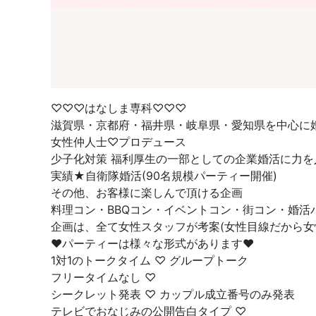
♡♡♡はなしま専科♡♡♡
滋賀県・京都府・福井県・岐阜県・愛知県を中心に
女性仲人士♡プロデュース
少子化対策 福利厚生の一部としての企業婚活に力を
実績★自衛隊婚活(90名規模パーティー開催)
その他、お客様に楽しんで頂ける企画
料理コン・BBQコン・イベントコン・街コン・婚
企画は、全て女性スタッフが考案(女性目線だから女
❤︎パーティーは様々な形式があります❤︎
1対1のトークタイム ♡ グループトーク
フリータイムなし ♡
シークレット発表 ♡ カップル成立番号のみ発表
テレビでおなじみの公開告白タイプ ♡