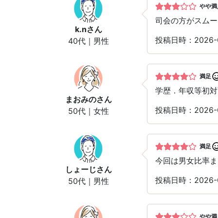
やや満
司会の方がスムー
k.n
さん
投稿日時：2026-
40代｜男性
満足
学歴．年収等初対
まおみの
さん
投稿日時：2026-
50代｜女性
満足
今回は男女比率ま
しょーじ
さん
投稿日時：2026-
50代｜男性
やや満