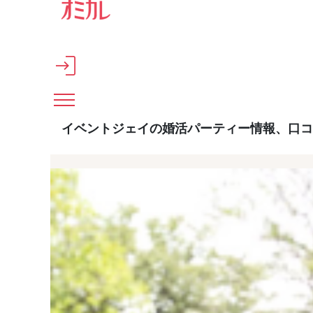
メインコンテンツへスキップ
イベントジェイの婚活パーティー情報、口コ