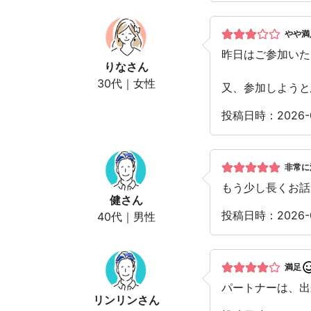
やや満
昨日はご参加いた
りな
さん
30代｜女性
又、参加しようと
投稿日時：2026
非常に
もう少し長くお話
健
さん
投稿日時：2026-
40代｜男性
満足
パートナーは、出
リンリン
さん