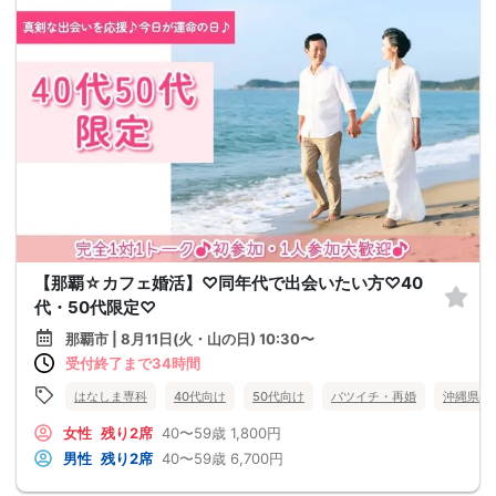
【那覇☆カフェ婚活】♡同年代で出会いたい方♡40
代・50代限定♡
那覇市 | 8月11日(火・山の日) 10:30〜
受付終了まで34時間
はなしま専科
40代向け
50代向け
バツイチ・再婚
沖縄県
女性
残り2席
40〜59歳
1,800円
男性
残り2席
40〜59歳
6,700円