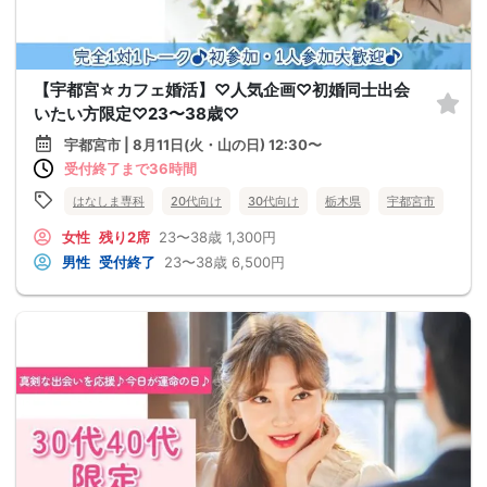
【宇都宮☆カフェ婚活】♡人気企画♡初婚同士出会
いたい方限定♡23〜38歳♡
宇都宮市 | 8月11日(火・山の日) 12:30〜
受付終了まで36時間
はなしま専科
20代向け
30代向け
栃木県
宇都宮市
女性
残り2席
23〜38歳
1,300円
男性
受付終了
23〜38歳
6,500円