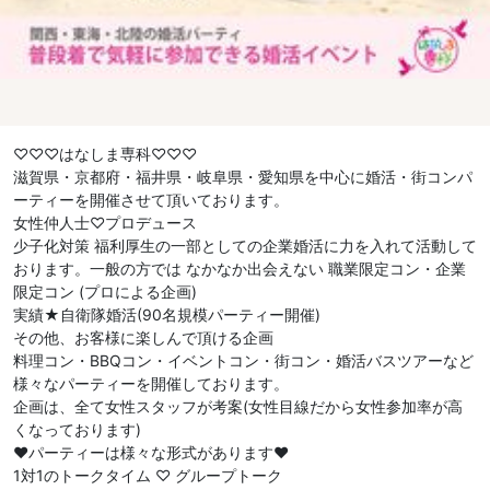
♡♡♡はなしま専科♡♡♡
滋賀県・京都府・福井県・岐阜県・愛知県を中心に婚活・街コンパ
ーティーを開催させて頂いております。
女性仲人士♡プロデュース
少子化対策 福利厚生の一部としての企業婚活に力を入れて活動して
おります。一般の方では なかなか出会えない 職業限定コン・企業
限定コン (プロによる企画)
実績★自衛隊婚活(90名規模パーティー開催)
その他、お客様に楽しんで頂ける企画
料理コン・BBQコン・イベントコン・街コン・婚活バスツアーなど
様々なパーティーを開催しております。
企画は、全て女性スタッフが考案(女性目線だから女性参加率が高
くなっております)
❤︎パーティーは様々な形式があります❤︎
1対1のトークタイム ♡ グループトーク