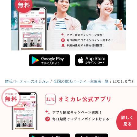
婚活パーティーのオミカレ
全国の婚活パーティー主催者一覧
はなしま専科