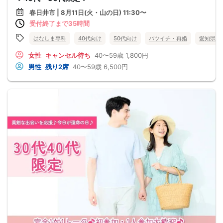
春日井市 | 8月11日(火・山の日) 11:30〜
受付終了まで35時間
はなしま専科
40代向け
50代向け
バツイチ・再婚
愛知県
女性
キャンセル待ち
40〜59歳
1,800円
男性
残り2席
40〜59歳
6,500円