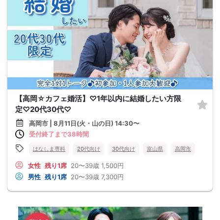
【高岡☆カフェ婚活】♡1年以内に結婚したい方限
定♡20代30代♡
高岡市 | 8月11日(火・山の日) 14:30〜
受付終了まで38時間
はなしま専科
20代向け
30代向け
富山県
高岡市
女性
残り1席
20〜39歳
1,500円
男性
残り1席
20〜39歳
7,300円