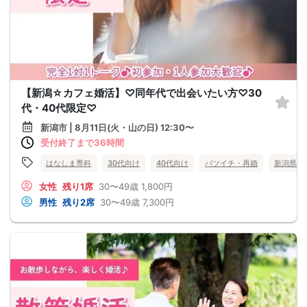
【新潟☆カフェ婚活】♡同年代で出会いたい方♡30
代・40代限定♡
新潟市 | 8月11日(火・山の日) 12:30〜
受付終了まで36時間
はなしま専科
30代向け
40代向け
バツイチ・再婚
新潟県
女性
残り1席
30〜49歳
1,800円
男性
残り2席
30〜49歳
7,300円