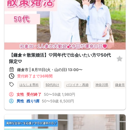
【鎌倉☆散策婚活】♡同年代で出会いたい方♡50代
限定♡
鎌倉市 | 8月11日(火・山の日) 13:00〜
受付終了まで36時間
はなしま専科
50代向け
バツイチ・再婚
神奈川県
鎌倉市
女性
受付終了
50〜59歳
1,980円
男性
残り1席
50〜59歳
6,500円