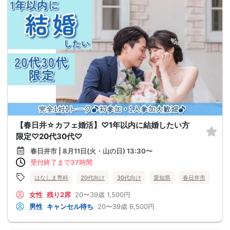
【春日井☆カフェ婚活】♡1年以内に結婚したい方
限定♡20代30代♡
春日井市 | 8月11日(火・山の日) 13:30〜
受付終了まで37時間
はなしま専科
20代向け
30代向け
愛知県
春日井市
女性
残り2席
20〜39歳
1,500円
男性
キャンセル待ち
20〜39歳
6,500円