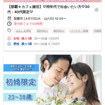
【那覇☆カフェ婚活】♡同年代で出会いたい方♡30
代・40代限定♡
那覇市 | 8月11日(火・山の日) 12:30〜
受付終了まで36時間
はなしま専科
30代向け
40代向け
バツイチ・再婚
沖縄県
女性
残り1席
30〜49歳
1,500円
男性
残り1席
30〜49歳
6,700円