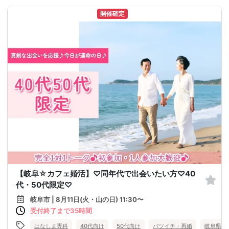
開催確定
【岐阜☆カフェ婚活】♡同年代で出会いたい方♡40
代・50代限定♡
岐阜市 | 8月11日(火・山の日) 11:30〜
受付終了まで35時間
はなしま専科
40代向け
50代向け
バツイチ・再婚
岐阜県