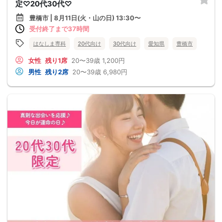
定♡20代30代♡
豊橋市 | 8月11日(火・山の日) 13:30〜
受付終了まで37時間
はなしま専科
20代向け
30代向け
愛知県
豊橋市
女性
残り1席
20〜39歳
1,200円
男性
残り2席
20〜39歳
6,980円