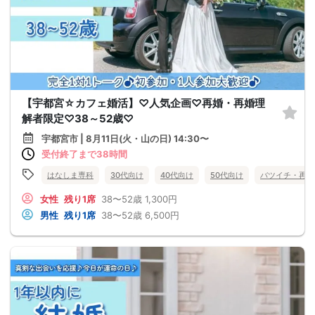
【宇都宮☆カフェ婚活】♡人気企画♡再婚・再婚理
解者限定♡38～52歳♡
宇都宮市 | 8月11日(火・山の日) 14:30〜
受付終了まで38時間
はなしま専科
30代向け
40代向け
50代向け
バツイチ・再婚
女性
残り1席
38〜52歳
1,300円
男性
残り1席
38〜52歳
6,500円