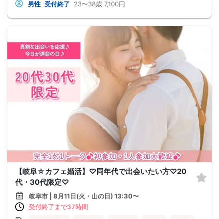
男性
受付終了
23〜38歳
7,100円
【岐阜☆カフェ婚活】♡同年代で出会いたい方♡20
代・30代限定♡
岐阜市 | 8月11日(火・山の日) 13:30〜
受付終了まで37時間