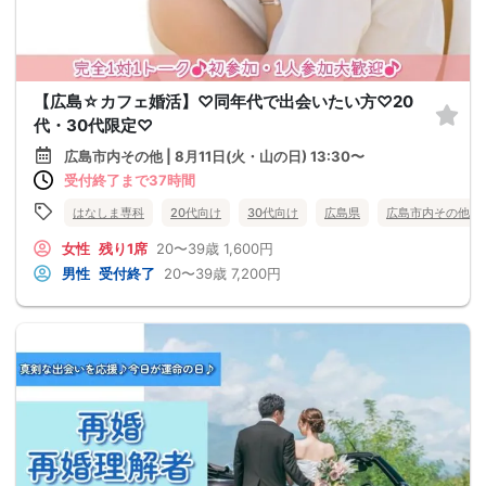
【広島☆カフェ婚活】♡同年代で出会いたい方♡20
代・30代限定♡
広島市内その他 | 8月11日(火・山の日) 13:30〜
受付終了まで37時間
はなしま専科
20代向け
30代向け
広島県
広島市内その他
女性
残り1席
20〜39歳
1,600円
男性
受付終了
20〜39歳
7,200円