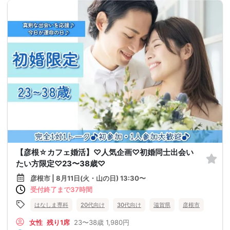
【彦根☆カフェ婚活】♡人気企画♡初婚同士出会い
たい方限定♡23〜38歳♡
彦根市 | 8月11日(火・山の日) 13:30〜
受付終了まで37時間
はなしま専科
20代向け
30代向け
滋賀県
彦根市
女性
残り1席
23〜38歳
1,980円