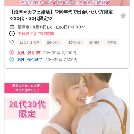
【沼津☆カフェ婚活】♡同年代で出会いたい方限定
♡20代・30代限定♡
沼津市 | 8月11日(火・山の日) 13:30〜
受付終了まで37時間
はなしま専科
20代向け
30代向け
静岡県
沼津市
女性
残り1席
20〜39歳
2,200円
男性
受付終了
20〜39歳
7,500円