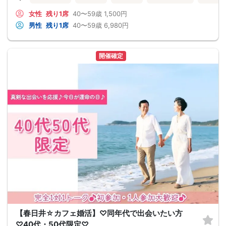
女性
残り1席
40〜59歳
1,500円
男性
残り1席
40〜59歳
6,980円
開催確定
【春日井☆カフェ婚活】♡同年代で出会いたい方
♡40代・50代限定♡