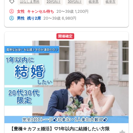
はなしま専科
20代向け
30代向け
岐阜県
岐阜市
女性
キャンセル待ち
20〜39歳
1,200円
男性
残り2席
20〜39歳
6,980円
開催確定
【豊橋☆カフェ婚活】♡1年以内に結婚したい方限