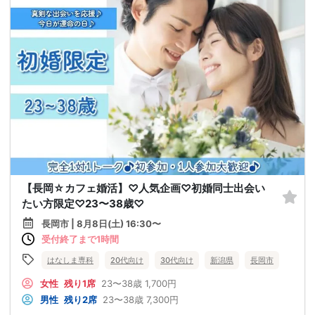
【長岡☆カフェ婚活】♡人気企画♡初婚同士出会い
たい方限定♡23〜38歳♡
長岡市 | 8月8日(土) 16:30〜
受付終了まで1時間
はなしま専科
20代向け
30代向け
新潟県
長岡市
女性
残り1席
23〜38歳
1,700円
男性
残り2席
23〜38歳
7,300円