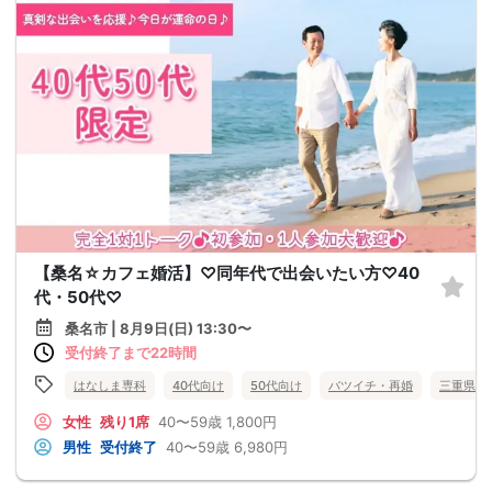
【桑名☆カフェ婚活】♡同年代で出会いたい方♡40
代・50代♡
桑名市 | 8月9日(日) 13:30〜
受付終了まで22時間
はなしま専科
40代向け
50代向け
バツイチ・再婚
三重県
女性
残り1席
40〜59歳
1,800円
男性
受付終了
40〜59歳
6,980円