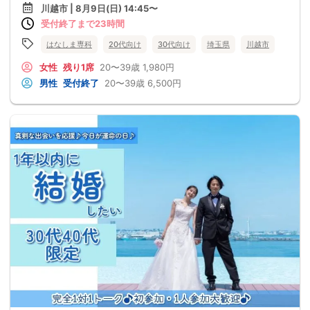
川越市 | 8月9日(日) 14:45〜
受付終了まで23時間
はなしま専科
20代向け
30代向け
埼玉県
川越市
女性
残り1席
20〜39歳
1,980円
男性
受付終了
20〜39歳
6,500円