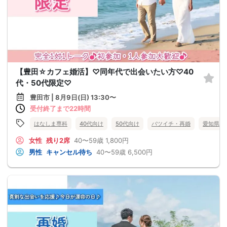
【豊田☆カフェ婚活】♡同年代で出会いたい方♡40
代・50代限定♡
豊田市 | 8月9日(日) 13:30〜
受付終了まで22時間
はなしま専科
40代向け
50代向け
バツイチ・再婚
愛知県
女性
残り2席
40〜59歳
1,800円
男性
キャンセル待ち
40〜59歳
6,500円