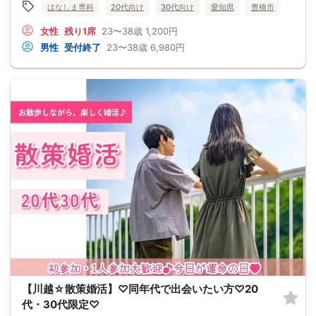
はなしま専科
20代向け
30代向け
愛知県
豊橋市
女性
残り1席
23〜38歳
1,200円
男性
受付終了
23〜38歳
6,980円
【川越☆散策婚活】♡同年代で出会いたい方♡20
代・30代限定♡