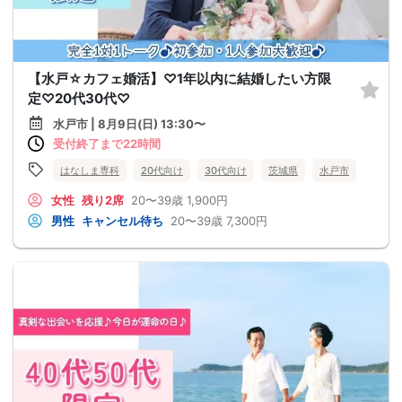
【水戸☆カフェ婚活】♡1年以内に結婚したい方限
定♡20代30代♡
水戸市 | 8月9日(日) 13:30〜
受付終了まで22時間
はなしま専科
20代向け
30代向け
茨城県
水戸市
女性
残り2席
20〜39歳
1,900円
男性
キャンセル待ち
20〜39歳
7,300円