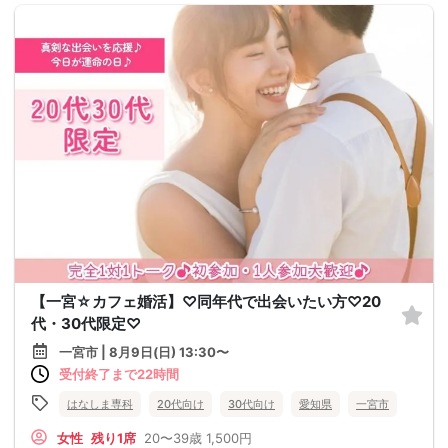
【一宮☆カフェ婚活】♡同年代で出会いたい方♡20
代・30代限定♡
一宮市 | 8月9日(日) 13:30〜
受付終了まで22時間
はなしま専科
20代向け
30代向け
愛知県
一宮市
女性
残り1席
20〜39歳
1,500円