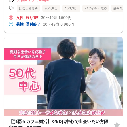
はなしま専科
30代向け
40代向け
バツイチ・再婚
静岡県
女性
残り1席
30〜49歳
1,500円
男性
受付終了
30〜49歳
6,980円
【那覇☆カフェ婚活】♡50代中心で出会いたい方限