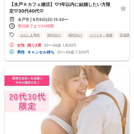
【水戸☆カフェ婚活】♡1年以内に結婚したい方限
定♡30代40代♡
水戸市 | 8月9日(日) 15:30〜
受付終了まで24時間
はなしま専科
30代向け
40代向け
バツイチ・再婚
茨城県
女性
残り2席
30〜49歳
1,900円
男性
キャンセル待ち
30〜49歳
7,300円