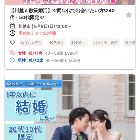
【川越☆散策婚活】♡同年代で出会いたい方♡40
代・50代限定♡
川越市 | 8月9日(日) 13:00〜
受付終了まで22時間
はなしま専科
40代向け
50代向け
バツイチ・再婚
埼玉県
女性
残り1席
40〜59歳
1,980円
男性
残り2席
40〜59歳
6,500円