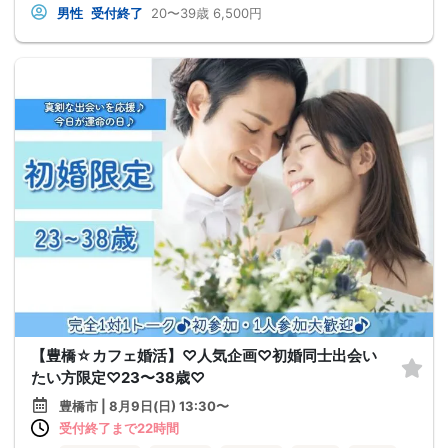
男性
受付終了
20〜39歳
6,500円
【豊橋☆カフェ婚活】♡人気企画♡初婚同士出会い
たい方限定♡23〜38歳♡
豊橋市 | 8月9日(日) 13:30〜
受付終了まで22時間