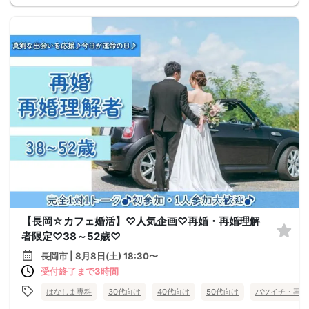
【長岡☆カフェ婚活】♡人気企画♡再婚・再婚理解
者限定♡38～52歳♡
長岡市 | 8月8日(土) 18:30〜
受付終了まで3時間
はなしま専科
30代向け
40代向け
50代向け
バツイチ・再婚