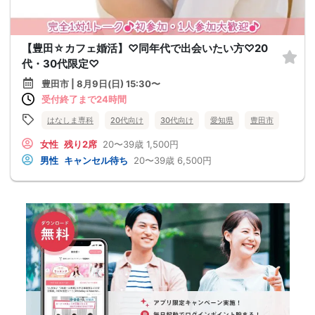
【豊田☆カフェ婚活】♡同年代で出会いたい方♡20
代・30代限定♡
豊田市 | 8月9日(日) 15:30〜
受付終了まで24時間
はなしま専科
20代向け
30代向け
愛知県
豊田市
女性
残り2席
20〜39歳
1,500円
男性
キャンセル待ち
20〜39歳
6,500円