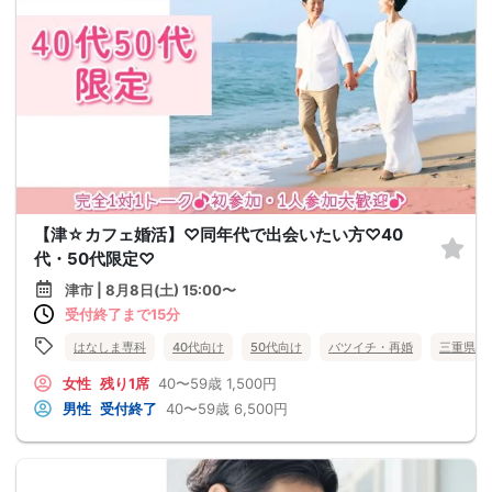
【津☆カフェ婚活】♡同年代で出会いたい方♡40
代・50代限定♡
津市 | 8月8日(土) 15:00〜
受付終了まで15分
はなしま専科
40代向け
50代向け
バツイチ・再婚
三重県
女性
残り1席
40〜59歳
1,500円
男性
受付終了
40〜59歳
6,500円