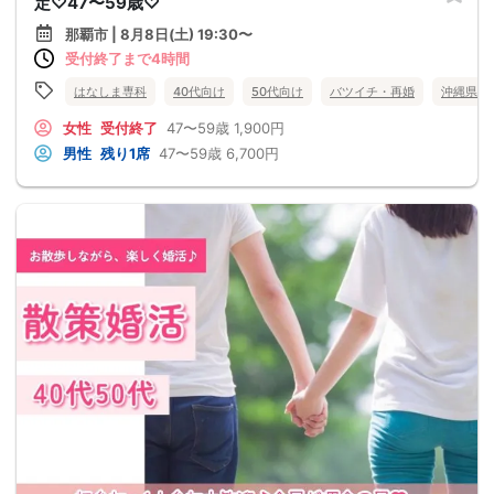
定♡47〜59歳♡
那覇市 | 8月8日(土) 19:30〜
受付終了まで4時間
はなしま専科
40代向け
50代向け
バツイチ・再婚
沖縄県
女性
受付終了
47〜59歳
1,900円
男性
残り1席
47〜59歳
6,700円