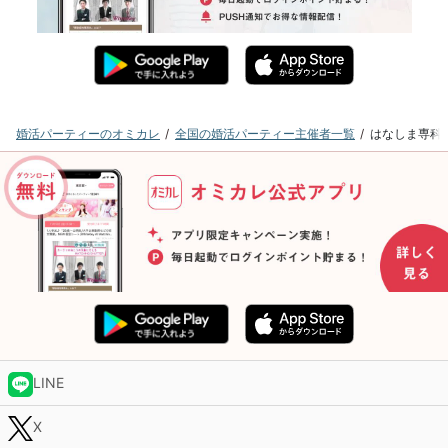
婚活パーティーのオミカレ
全国の婚活パーティー主催者一覧
はなしま専科
LINE
X