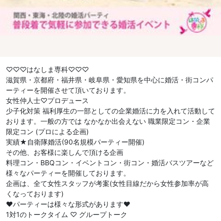
♡♡♡はなしま専科♡♡♡
滋賀県・京都府・福井県・岐阜県・愛知県を中心に婚活・街コンパ
ーティーを開催させて頂いております。
女性仲人士♡プロデュース
少子化対策 福利厚生の一部としての企業婚活に力を入れて活動して
おります。一般の方では なかなか出会えない 職業限定コン・企業
限定コン (プロによる企画)
実績★自衛隊婚活(90名規模パーティー開催)
その他、お客様に楽しんで頂ける企画
料理コン・BBQコン・イベントコン・街コン・婚活バスツアーなど
様々なパーティーを開催しております。
企画は、全て女性スタッフが考案(女性目線だから女性参加率が高
くなっております)
❤︎パーティーは様々な形式があります❤︎
1対1のトークタイム ♡ グループトーク