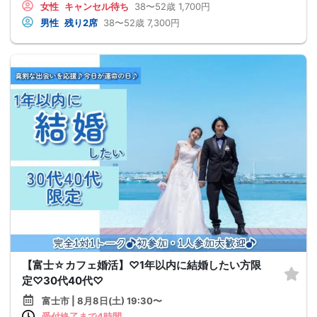
女性
キャンセル待ち
38〜52歳
1,700円
男性
残り2席
38〜52歳
7,300円
【富士☆カフェ婚活】♡1年以内に結婚したい方限
定♡30代40代♡
富士市 | 8月8日(土) 19:30〜
受付終了まで4時間