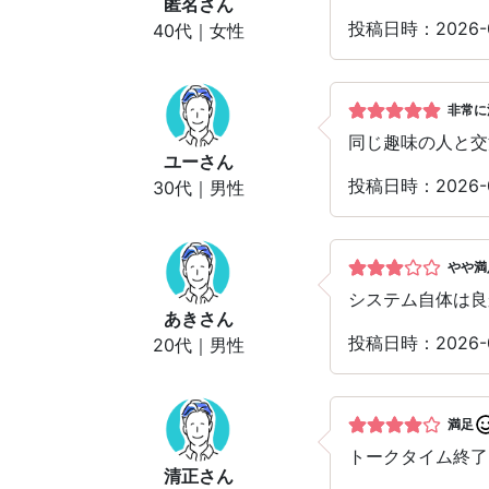
匿名
さん
投稿日時：2026-
40代｜女性
非常に
同じ趣味の人と交
ユー
さん
投稿日時：2026-
30代｜男性
やや満
システム自体は良
あき
さん
投稿日時：2026-
20代｜男性
満足
トークタイム終了
清正
さん