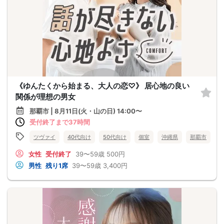
《ゆんたくから始まる、大人の恋♡》 居心地の良い
関係が理想の男女
那覇市 | 8月11日(火・山の日) 14:00〜
受付終了まで37時間
ツヴァイ
40代向け
50代向け
個室
沖縄県
那覇市
女性
受付終了
39〜59歳
500円
男性
残り1席
39〜59歳
3,400円