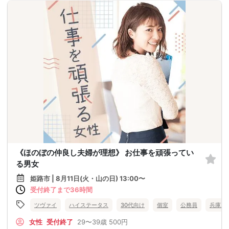
《ほのぼの仲良し夫婦が理想》 お仕事を頑張ってい
る男女
姫路市 | 8月11日(火・山の日) 13:00〜
受付終了まで36時間
ツヴァイ
ハイステータス
30代向け
個室
公務員
兵庫県
女性
受付終了
29〜39歳
500円