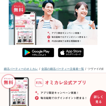
婚活パーティーのオミカレ
全国の婚活パーティー主催者一覧
ツヴァイの婚