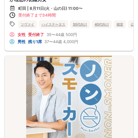
町田 | 8月11日(火・山の日) 11:00〜
受付終了まで34時間
ツヴァイ
ハイステータス
30代向け
40代向け
個室
公務
女性
受付終了
35〜44歳
500円
男性
残り1席
37〜44歳
4,000円