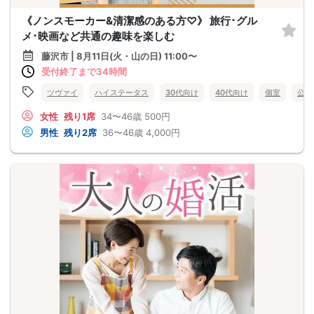
《ノンスモーカー&清潔感のある方♡》 旅行･グル
メ･映画など共通の趣味を楽しむ
藤沢市 | 8月11日(火・山の日) 11:00〜
受付終了まで34時間
ツヴァイ
ハイステータス
30代向け
40代向け
個室
公務
女性
残り1席
34〜46歳
500円
男性
残り2席
36〜46歳
4,000円