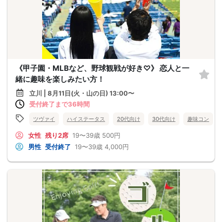
《甲子園・MLBなど、野球観戦が好き♡》 恋人と一
緒に趣味を楽しみたい方！
立川 | 8月11日(火・山の日) 13:00〜
受付終了まで36時間
ツヴァイ
ハイステータス
20代向け
30代向け
趣味コン
女性
残り2席
19〜39歳
500円
男性
受付終了
19〜39歳
4,000円