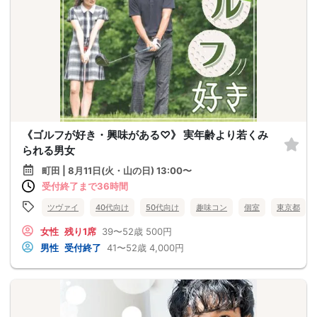
《ゴルフが好き・興味がある♡》 実年齢より若くみ
られる男女
町田 | 8月11日(火・山の日) 13:00〜
受付終了まで36時間
ツヴァイ
40代向け
50代向け
趣味コン
個室
東京都
女性
残り1席
39〜52歳
500円
男性
受付終了
41〜52歳
4,000円