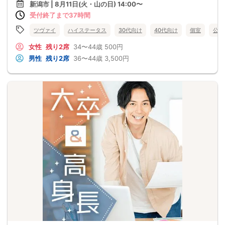
新潟市 | 8月11日(火・山の日) 14:00〜
受付終了まで37時間
ツヴァイ
ハイステータス
30代向け
40代向け
個室
公務
女性
残り2席
34〜44歳
500円
男性
残り2席
36〜44歳
3,500円