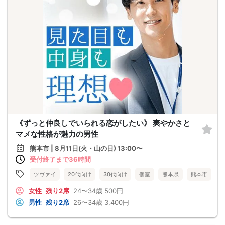
《ずっと仲良しでいられる恋がしたい》 爽やかさと
マメな性格が魅力の男性
熊本市 | 8月11日(火・山の日) 13:00〜
受付終了まで36時間
ツヴァイ
20代向け
30代向け
個室
熊本県
熊本市
女性
残り2席
24〜34歳
500円
男性
残り2席
26〜34歳
3,400円