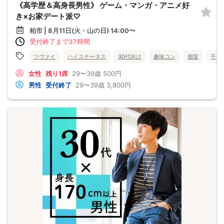
《高学歴＆高身長男性》 ゲーム・マンガ・アニメ好
き×お家デート派♡
柏市 | 8月11日(火・山の日) 14:00〜
受付終了まで37時間
ツヴァイ
ハイステータス
30代向け
趣味コン
個室
千葉
女性
残り1席
29〜39歳
500円
男性
受付終了
29〜39歳
3,800円