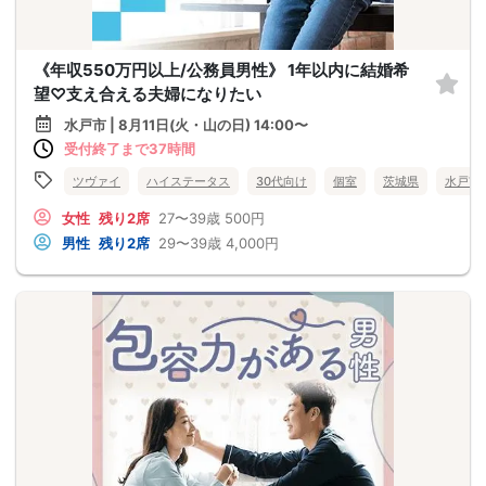
《年収550万円以上/公務員男性》 1年以内に結婚希
望♡支え合える夫婦になりたい
水戸市 | 8月11日(火・山の日) 14:00〜
受付終了まで37時間
ツヴァイ
ハイステータス
30代向け
個室
茨城県
水戸市
女性
残り2席
27〜39歳
500円
男性
残り2席
29〜39歳
4,000円