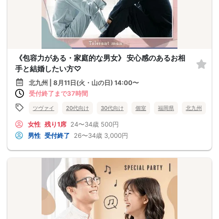
《包容力がある・家庭的な男女》 安心感のあるお相
手と結婚したい方♡
北九州 | 8月11日(火・山の日) 14:00〜
受付終了まで37時間
ツヴァイ
20代向け
30代向け
個室
福岡県
北九州
女性
残り1席
24〜34歳
500円
男性
受付終了
26〜34歳
3,000円