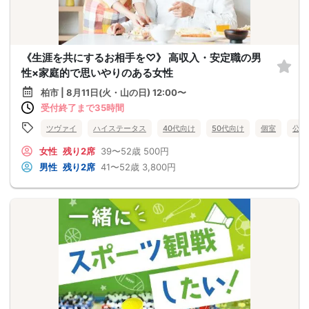
《生涯を共にするお相手を♡》 高収入・安定職の男
性×家庭的で思いやりのある女性
柏市 | 8月11日(火・山の日) 12:00〜
受付終了まで35時間
ツヴァイ
ハイステータス
40代向け
50代向け
個室
公務
女性
残り2席
39〜52歳
500円
男性
残り2席
41〜52歳
3,800円