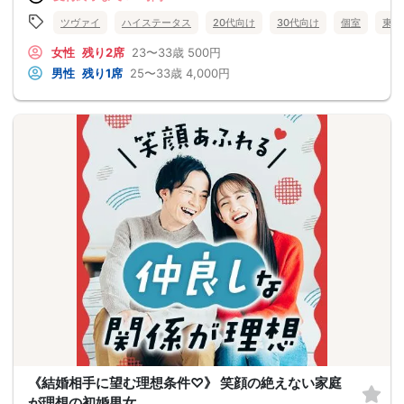
ツヴァイ
ハイステータス
20代向け
30代向け
個室
東京
女性
残り2席
23〜33歳
500円
男性
残り1席
25〜33歳
4,000円
《結婚相手に望む理想条件♡》 笑顔の絶えない家庭
が理想の初婚男女