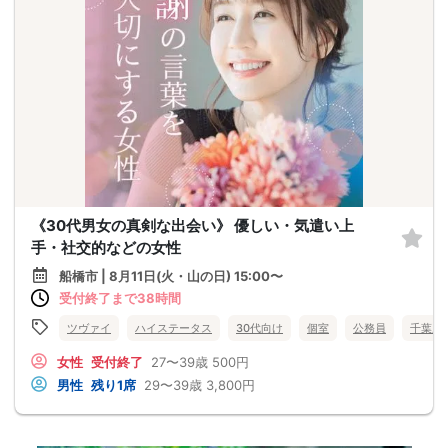
《30代男女の真剣な出会い》 優しい・気遣い上
手・社交的などの女性
船橋市 | 8月11日(火・山の日) 15:00〜
受付終了まで38時間
ツヴァイ
ハイステータス
30代向け
個室
公務員
千葉県
女性
受付終了
27〜39歳
500円
男性
残り1席
29〜39歳
3,800円