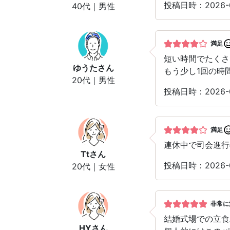
投稿日時：2026-0
40代｜男性
満足
短い時間でたくさ
ゆうた
さん
もう少し1回の時
20代｜男性
投稿日時：2026-0
満足
連休中で司会進行
Tt
さん
投稿日時：2026-0
20代｜女性
非常に
結婚式場での立食
HY
さん