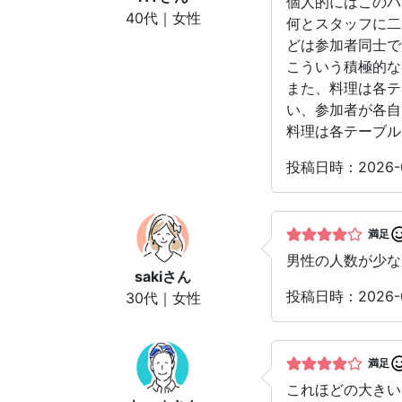
個人的にはこのパ
40代｜女性
何とスタッフに二
どは参加者同士で
こういう積極的な
また、料理は各テ
い、参加者が各自
料理は各テーブル
投稿日時：2026-0
満足
男性の人数が少な
saki
さん
投稿日時：2026-0
30代｜女性
満足
これほどの大き