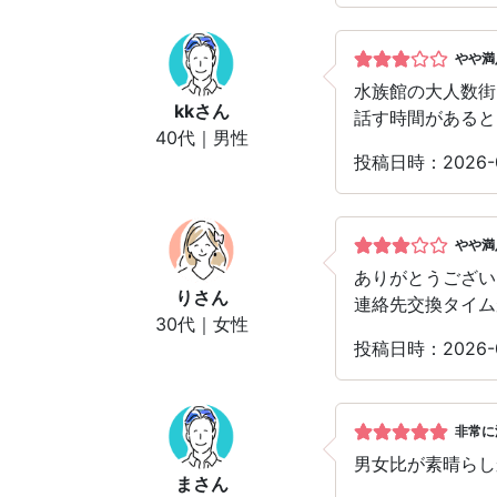
やや満
水族館の大人数街
kk
さん
話す時間があると
40代｜男性
投稿日時：2026-0
やや満
ありがとうござい
り
さん
連絡先交換タイム
30代｜女性
投稿日時：2026-0
非常に
男女比が素晴らし
ま
さん