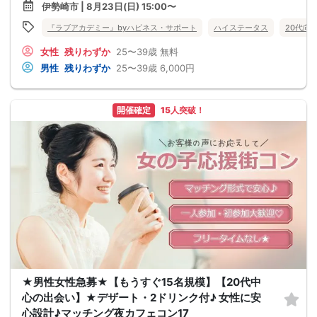
伊勢崎市 | 8月23日(日) 15:00〜
『ラブアカデミー』byハピネス・サポート
ハイステータス
20代向
女性
残りわずか
25〜39歳
無料
男性
残りわずか
25〜39歳
6,000円
開催確定
15人突破！
★男性女性急募★【もうすぐ15名規模】【20代中
心の出会い】★デザート・2ドリンク付♪ 女性に安
心設計♪マッチング夜カフェコン17