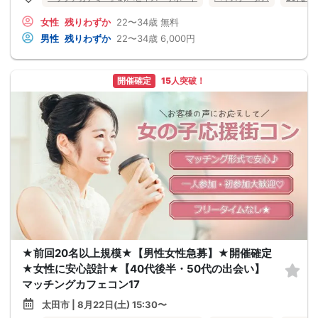
女性
残りわずか
22〜34歳
無料
男性
残りわずか
22〜34歳
6,000円
開催確定
15人突破！
★前回20名以上規模★【男性女性急募】★開催確定
★女性に安心設計★【40代後半・50代の出会い】
マッチングカフェコン17
太田市 | 8月22日(土) 15:30〜