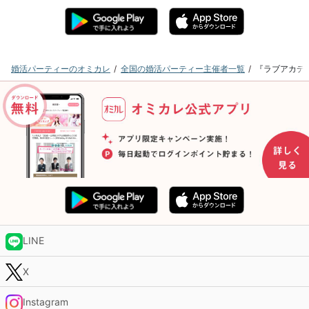
婚活パーティーのオミカレ
全国の婚活パーティー主催者一覧
『ラブアカデ
LINE
X
Instagram