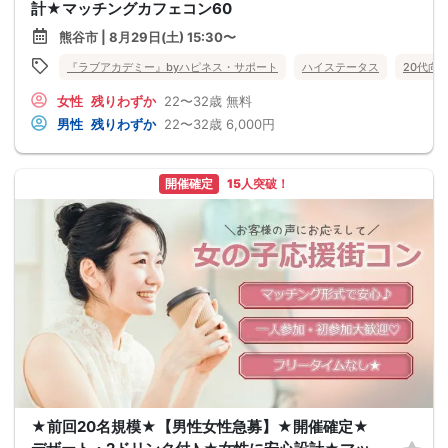
計★マッチングカフェコン60
熊谷市 | 8月29日(土) 15:30〜
『ラブアカデミー』byハピネス・サポート
ハイステータス
20代向
女性
残りわずか
22〜32歳
無料
男性
残りわずか
22〜32歳
6,000円
開催確定
15人突破！
★前回20名規模★【男性女性急募】★開催確定★