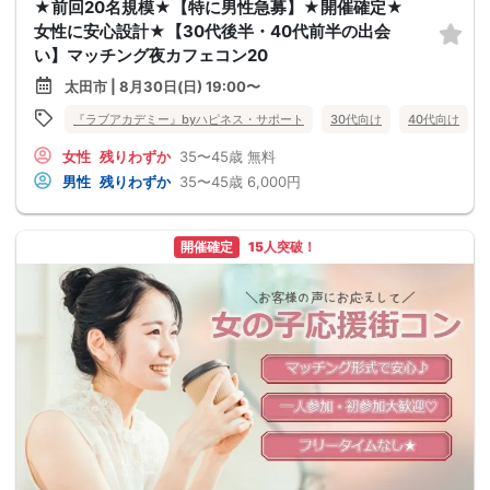
★前回20名規模★【特に男性急募】★開催確定★
女性に安心設計★【30代後半・40代前半の出会
い】マッチング夜カフェコン20
太田市 | 8月30日(日) 19:00〜
『ラブアカデミー』byハピネス・サポート
30代向け
40代向け
女性
残りわずか
35〜45歳
無料
男性
残りわずか
35〜45歳
6,000円
開催確定
15人突破！