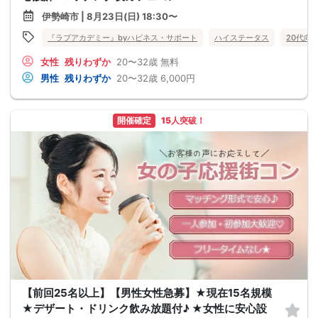
伊勢崎市 | 8月23日(日) 18:30〜
『ラブアカデミー』byハピネス・サポート
ハイステータス
20代向
女性
残りわずか
20〜32歳
無料
男性
残りわずか
20〜32歳
6,000円
開催確定
15人突破！
【前回25名以上】【男性女性急募】★現在15名規模
★デザート・ドリンク飲み放題付♪ ★女性に安心設