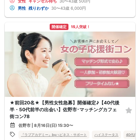
女性
キャンセル待ち
30〜43歳
500円
男性
残りわずか
30〜43歳
6,000円
開催確定
15人突破！
★前回20名★【男性女性急募】開催確定♪【40代後
半・50代前半の出会い】佐野市･マッチングカフェ
街コン78
佐野市 | 8月16日(日) 15:30〜
『ラブアカデミー』byハピネス・サポート
ハイステータス
40代向