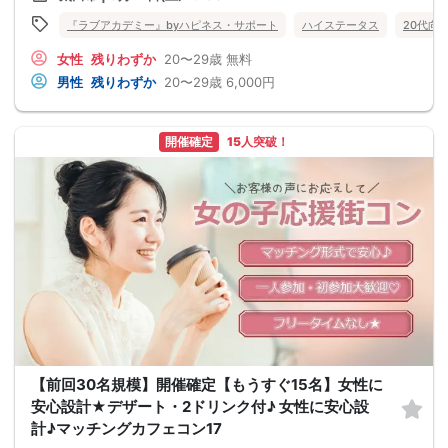
『ラブアカデミー』byハピネス・サポート
ハイステータス
20代向
女性
残りわずか
20〜29歳
無料
男性
残りわずか
20〜29歳
6,000円
開催確定
15人突破！
【前回30名規模】開催確定【もうすぐ15名】女性に
安心設計★デザート・2ドリンク付♪ 女性に安心設
計♪マッチングカフェコン17