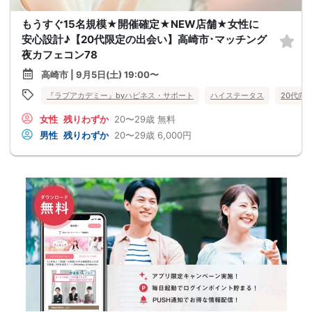
もうすぐ15名規模★開催確定★NEW店舗★女性に
安心設計♪【20代限定の出会い】高崎市･マッチング
夜カフェコン78
高崎市 | 9月5日(土) 19:00〜
『ラブアカデミー』byハピネス・サポート
ハイステータス
20代向
女性
残りわずか
20〜29歳
無料
男性
残りわずか
20〜29歳
6,000円