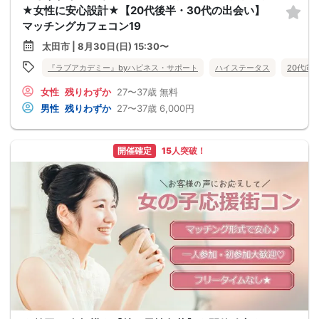
★女性に安心設計★【20代後半・30代の出会い】
マッチングカフェコン19
太田市 | 8月30日(日) 15:30〜
『ラブアカデミー』byハピネス・サポート
ハイステータス
20代向
女性
残りわずか
27〜37歳
無料
男性
残りわずか
27〜37歳
6,000円
開催確定
15人突破！