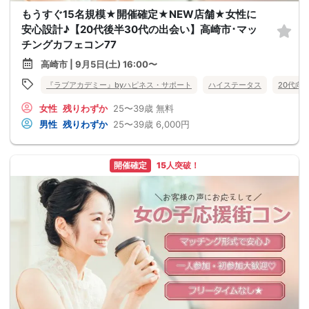
もうすぐ15名規模★開催確定★NEW店舗★女性に
安心設計♪【20代後半30代の出会い】高崎市･マッ
チングカフェコン77
高崎市 | 9月5日(土) 16:00〜
『ラブアカデミー』byハピネス・サポート
ハイステータス
20代向
女性
残りわずか
25〜39歳
無料
男性
残りわずか
25〜39歳
6,000円
開催確定
15人突破！