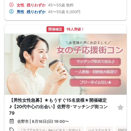
女性
残りわずか
45〜55歳
無料
男性
残りわずか
45〜55歳
6,000円
開催確定
15人突破！
【男性女性急募】★もうすぐ15名規模★開催確定
♪【20代中心の出会い】佐野市･マッチング街コン
79
佐野市 | 8月16日(日) 19:00〜
『ラブアカデミー』byハピネス・サポート
ハイステータス
20代向