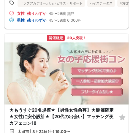
『ラブアカデミー』byハピネス・サポート
ハイステータス
40代向
女性
残りわずか
45〜59歳
無料
男性
残りわずか
45〜59歳
6,000円
開催確定
20人突破！
★もうすぐ20名規模★【男性女性急募】★開催確定
★女性に安心設計★【20代の出会い】マッチング夜
カフェコン18
太田市 | 8月22日(土) 19:00〜