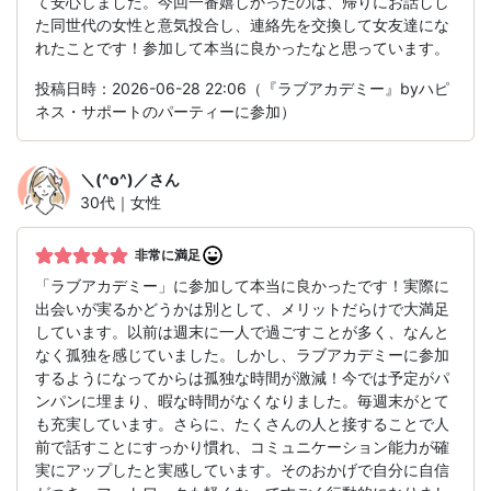
て安心しました。今回一番嬉しかったのは、帰りにお話しし
た同世代の女性と意気投合し、連絡先を交換して女友達にな
れたことです！参加して本当に良かったなと思っています。
投稿日時：2026-06-28 22:06（『ラブアカデミー』byハピ
ネス・サポートのパーティーに参加）
＼(^o^)／
さん
30代｜女性
非常に満足
「ラブアカデミー」に参加して本当に良かったです！実際に
出会いが実るかどうかは別として、メリットだらけで大満足
しています。以前は週末に一人で過ごすことが多く、なんと
なく孤独を感じていました。しかし、ラブアカデミーに参加
するようになってからは孤独な時間が激減！今では予定がパ
ンパンに埋まり、暇な時間がなくなりました。毎週末がとて
も充実しています。さらに、たくさんの人と接することで人
前で話すことにすっかり慣れ、コミュニケーション能力が確
実にアップしたと実感しています。そのおかげで自分に自信