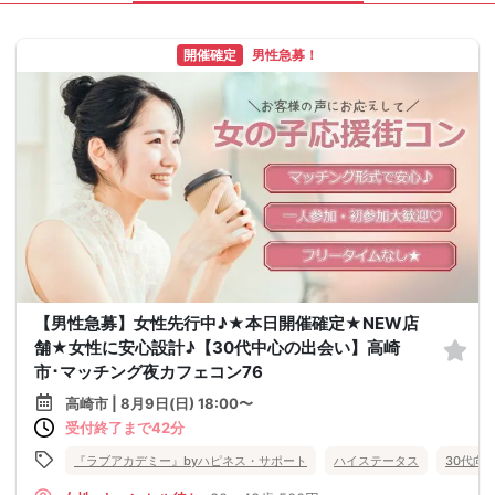
開催確定
男性急募！
【男性急募】女性先行中♪★本日開催確定★NEW店
舗★女性に安心設計♪【30代中心の出会い】高崎
市･マッチング夜カフェコン76
高崎市 | 8月9日(日) 18:00〜
受付終了まで42分
『ラブアカデミー』byハピネス・サポート
ハイステータス
30代向