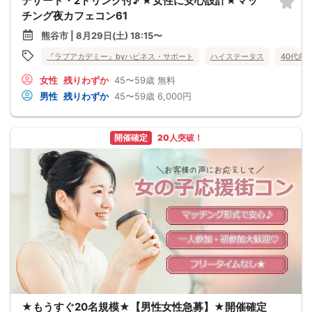
デザート・2ドリンク付♪ ★女性に安心設計★マッ
チング夜カフェコン61
熊谷市 | 8月29日(土) 18:15〜
『ラブアカデミー』byハピネス・サポート
ハイステータス
40代向
女性
残りわずか
45〜59歳
無料
男性
残りわずか
45〜59歳
6,000円
開催確定
20人突破！
★もうすぐ20名規模★【男性女性急募】★開催確定