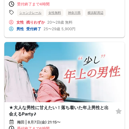
受付終了まで4時間
シャンクレール
女性無料
神奈川県
横浜駅周辺
女性
残りわずか
20〜28歳
無料
男性
受付終了
25〜29歳
5,900円
★大人な男性に甘えたい！落ち着いた年上男性と出
会えるParty♪
梅田 | 8月7日(金) 21:15〜
受付終了まで6時間