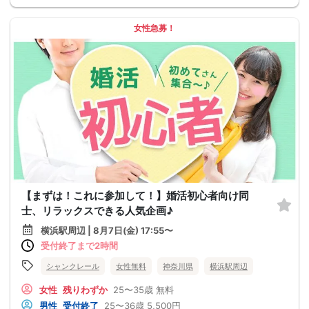
女性急募！
【まずは！これに参加して！】婚活初心者向け同
士、リラックスできる人気企画♪
横浜駅周辺 | 8月7日(金) 17:55〜
受付終了まで2時間
シャンクレール
女性無料
神奈川県
横浜駅周辺
女性
残りわずか
25〜35歳
無料
男性
受付終了
25〜36歳
5,500円