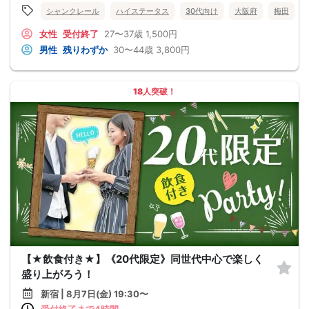
シャンクレール
ハイステータス
30代向け
大阪府
梅田
女性
受付終了
27〜37歳
1,500円
男性
残りわずか
30〜44歳
3,800円
18人突破！
【★飲食付き★】《20代限定》同世代中心で楽しく
盛り上がろう！
新宿 | 8月7日(金) 19:30〜
受付終了まで4時間