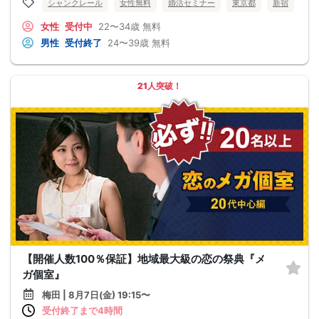
シャンクレール
女性無料
婚活セミナー
東京都
新宿
女性
受付中
22〜34歳
無料
男性
受付終了
24〜39歳
無料
21人突破！
【開催人数100％保証】地域最大級の恋の祭典『メ
ガ個室』
梅田 | 8月7日(金) 19:15〜
受付終了まで4時間