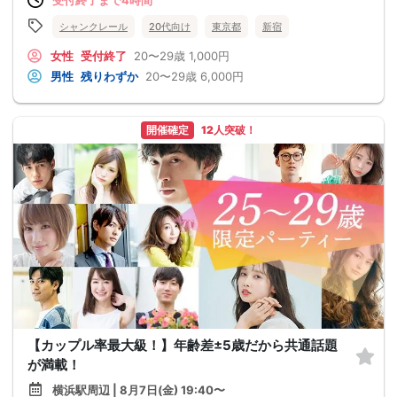
シャンクレール
20代向け
東京都
新宿
女性
受付終了
20〜29歳
1,000円
男性
残りわずか
20〜29歳
6,000円
開催確定
12人突破！
【カップル率最大級！】年齢差±5歳だから共通話題
が満載！
横浜駅周辺 | 8月7日(金) 19:40〜