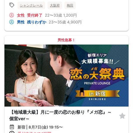
シャンクレール
大阪府
梅田
女性
受付終了
22〜33歳
1,200円
男性
残りわずか
23〜35歳
4,900円
男性急募！
【地域最大級】月に一度の恋のお祭り『メガ恋』～
個室ver～
新宿 | 8月7日(金) 19:15〜