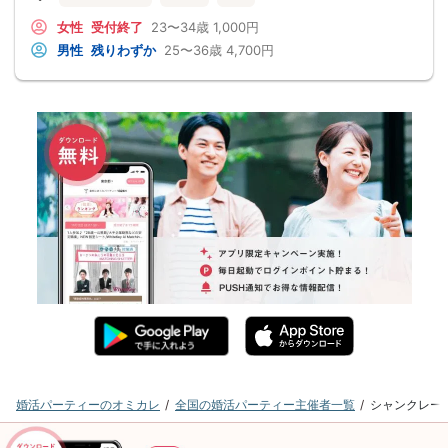
女性
受付終了
23〜34歳
1,000円
男性
残りわずか
25〜36歳
4,700円
婚活パーティーのオミカレ
全国の婚活パーティー主催者一覧
シャンクレー