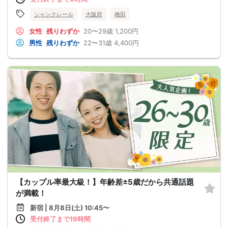
シャンクレール
大阪府
梅田
女性
残りわずか
20〜29歳
1,200円
男性
残りわずか
22〜31歳
4,400円
【カップル率最大級！】年齢差±5歳だから共通話題
が満載！
新宿 | 8月8日(土) 10:45〜
受付終了まで19時間