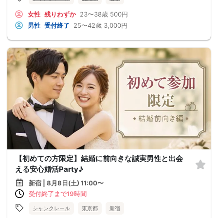
女性
残りわずか
23〜38歳
500円
男性
受付終了
25〜42歳
3,000円
【初めての方限定】結婚に前向きな誠実男性と出会
える安心婚活Party♪
新宿 | 8月8日(土) 11:00〜
受付終了まで19時間
シャンクレール
東京都
新宿