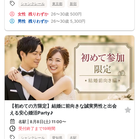
シャンクレール
東京都
新宿
女性
残りわずか
26〜30歳
500円
男性
残りわずか
26〜30歳
5,300円
【初めての方限定】結婚に前向きな誠実男性と出会
える安心婚活Party♪
名駅 | 8月8日(土) 11:00〜
受付終了まで19時間
シャンクレール
愛知県
名駅