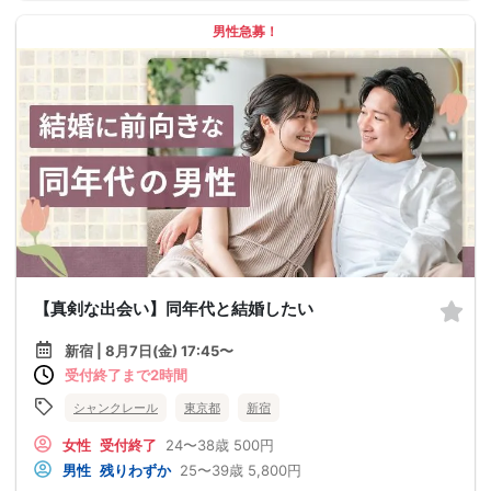
男性急募！
【真剣な出会い】同年代と結婚したい
新宿 | 8月7日(金) 17:45〜
受付終了まで2時間
シャンクレール
東京都
新宿
女性
受付終了
24〜38歳
500円
男性
残りわずか
25〜39歳
5,800円