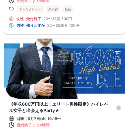
受付終了まで4時間
シャンクレール
東京都
新宿
女性
受付終了
20〜33歳
500円
男性
残りわずか
22〜35歳
6,400円
《年収600万円以上！エリート男性限定》ハイレベ
ル女子と出会えるParty★
梅田 | 8月7日(金) 19:15〜
受付終了まで4時間