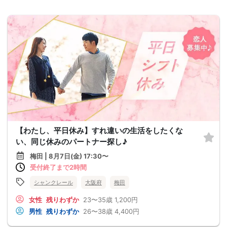
【わたし、平日休み】すれ違いの生活をしたくな
い、同じ休みのパートナー探し♪
梅田 | 8月7日(金) 17:30〜
受付終了まで2時間
シャンクレール
大阪府
梅田
女性
残りわずか
23〜35歳
1,200円
男性
残りわずか
26〜38歳
4,400円