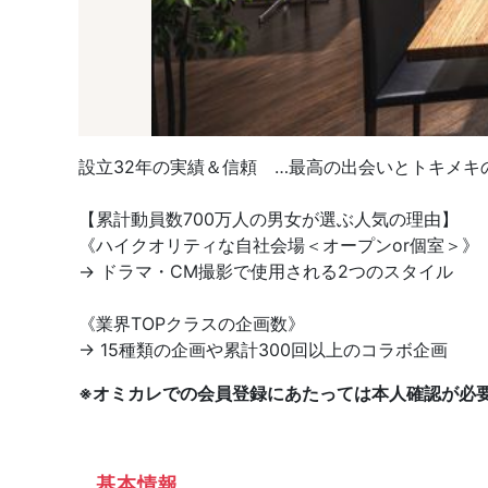
設立32年の実績＆信頼 …最高の出会いとトキメキの
【累計動員数700万人の男女が選ぶ人気の理由】
《ハイクオリティな自社会場＜オープンor個室＞》
→ ドラマ・CM撮影で使用される2つのスタイル
《業界TOPクラスの企画数》
→ 15種類の企画や累計300回以上のコラボ企画
※オミカレでの会員登録にあたっては本人確認が必
基本情報