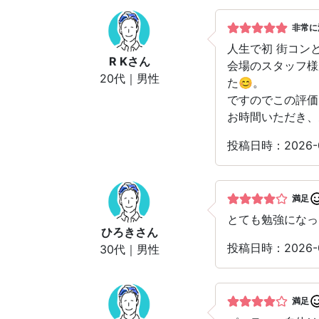
非常に
人生で初 街コン
R K
さん
会場のスタッフ様
20代｜男性
た😊。
ですのでこの評価
お時間いただき、
投稿日時：2026
満足
とても勉強になっ
ひろき
さん
投稿日時：2026
30代｜男性
満足