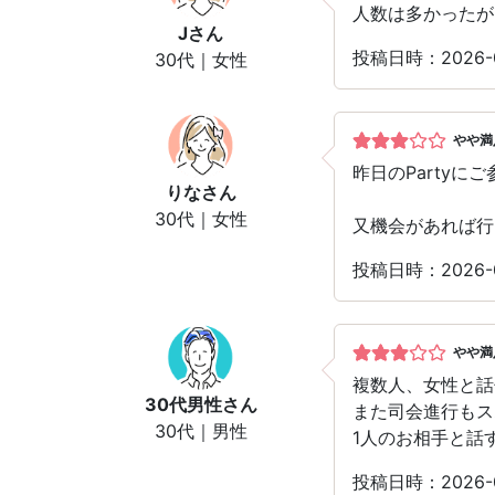
人数は多かったが
J
さん
投稿日時：2026
30代｜女性
やや満
昨日のParty
りな
さん
30代｜女性
又機会があれば行
投稿日時：2026
やや満
複数人、女性と話
30代男性
さん
また司会進行もス
30代｜男性
1人のお相手と話
投稿日時：2026-