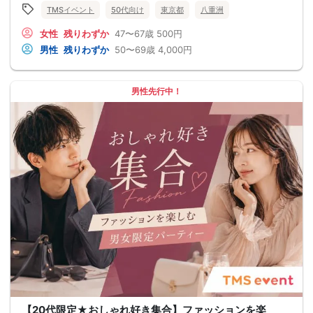
TMSイベント
50代向け
東京都
八重洲
女性
残りわずか
47〜67歳
500円
男性
残りわずか
50〜69歳
4,000円
男性先行中！
【20代限定★おしゃれ好き集合】ファッションを楽