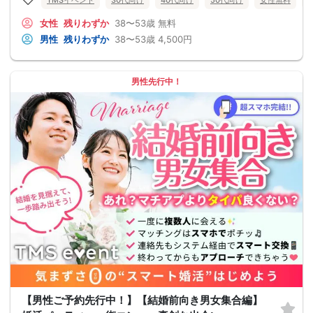
女性
残りわずか
38〜53歳
無料
男性
残りわずか
38〜53歳
4,500円
男性先行中！
【男性ご予約先行中！】【結婚前向き男女集合編】