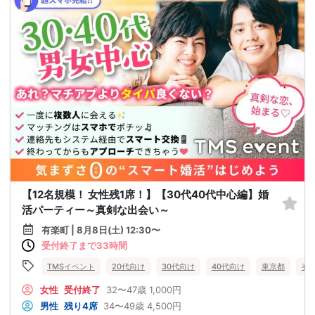
【12名規模！ 女性残1席！】【30代40代中心編】婚
活パーティー～真剣な出会い～
有楽町 | 8月8日(土) 12:30〜
受付終了まで33時間
TMSイベント
20代向け
30代向け
40代向け
東京都
有
女性
受付終了
32〜47歳
1,000円
男性
残り4席
34〜49歳
4,500円