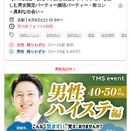
しむ男女限定パーティー婚活パーティー・街コン
～真剣な出会い～
名駅 | 8月8日(土) 12:30〜
受付終了まで33時間
TMSイベント
20代向け
30代向け
個室
女性無料
愛知県
女性
残りわずか
20〜29歳
無料
男性
残りわずか
20〜29歳
4,800円
男性先行中！