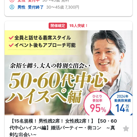
女性
受付中
30〜45歳
無料
男性
受付終了
30〜45歳
7,300円
開催確定
15人突破！
【15名規模！ 男性残2席！ 女性残2席！】【50・60
代中心ハイスぺ編】婚活パーティー・街コン ～真
剣な出会い～