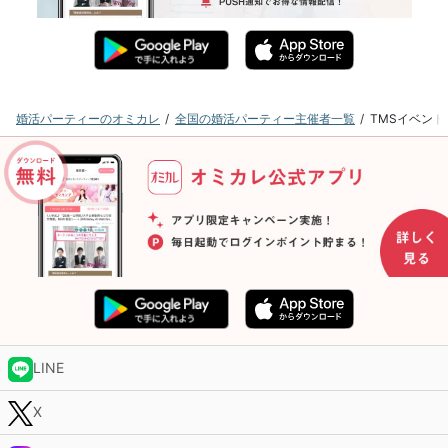
婚活パーティーのオミカレ
全国の婚活パーティー主催者一覧
TMSイベン
LINE
X