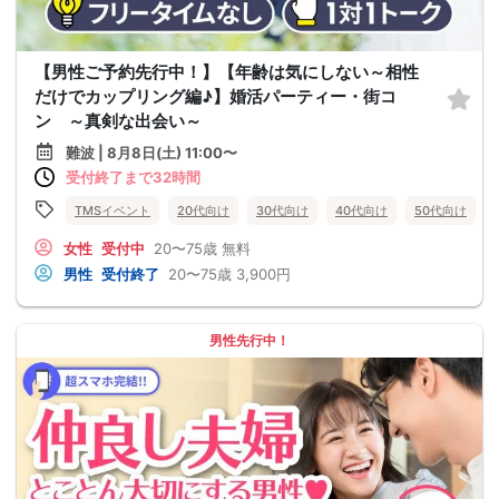
【男性ご予約先行中！】【年齢は気にしない～相性
だけでカップリング編♪】婚活パーティー・街コ
ン ～真剣な出会い～
難波 | 8月8日(土) 11:00〜
受付終了まで32時間
TMSイベント
20代向け
30代向け
40代向け
50代向け
女性
受付中
20〜75歳
無料
男性
受付終了
20〜75歳
3,900円
男性先行中！