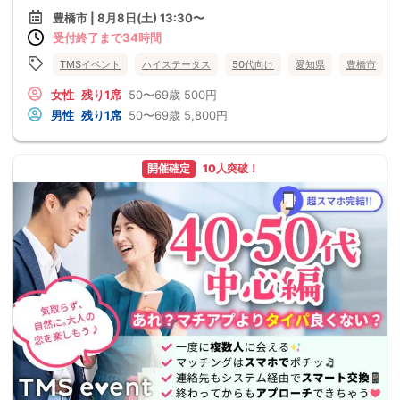
豊橋市 | 8月8日(土) 13:30〜
受付終了まで34時間
TMSイベント
ハイステータス
50代向け
愛知県
豊橋市
女性
残り1席
50〜69歳
500円
男性
残り1席
50〜69歳
5,800円
開催確定
10人突破！