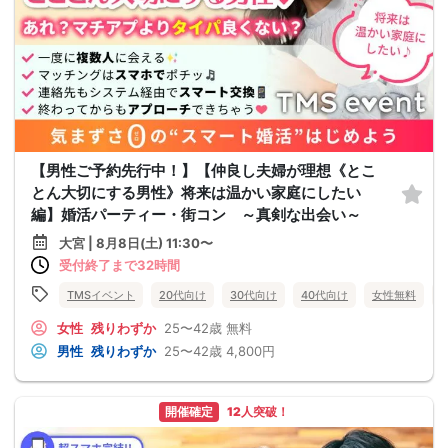
【男性ご予約先行中！】【仲良し夫婦が理想《とこ
とん大切にする男性》将来は温かい家庭にしたい
編】婚活パーティー・街コン ～真剣な出会い～
大宮 | 8月8日(土) 11:30〜
受付終了まで32時間
TMSイベント
20代向け
30代向け
40代向け
女性無料
女性
残りわずか
25〜42歳
無料
男性
残りわずか
25〜42歳
4,800円
開催確定
12人突破！