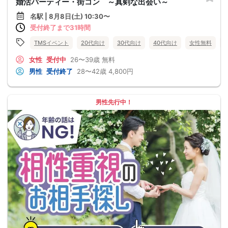
婚活パーティー・街コン ～真剣な出会い～
名駅 | 8月8日(土) 10:30〜
受付終了まで31時間
TMSイベント
20代向け
30代向け
40代向け
女性無料
女性
受付中
26〜39歳
無料
男性
受付終了
28〜42歳
4,800円
男性先行中！