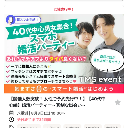
女性先行中！
【開催人数突破！ 女性ご予約先行中！】【40代中
心編】婚活パーティー～真剣な出会い～
八重洲 | 8月8日(土) 10:30〜
受付終了まで31時間
TMSイベント
30代向け
40代向け
50代向け
女性無料