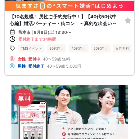
【10名規模！ 男性ご予約先行中！】【40代50代中
心編】婚活パーティー・街コン ～真剣な出会い～
熊本市 | 8月8日(土) 13:30〜
受付終了まで34時間
TMSイベント
30代向け
40代向け
50代向け
女性無料
女性
受付中
40〜59歳
無料
男性
受付終了
40〜59歳
5,000円