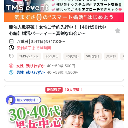
開催人数突破！女性ご予約先行中！【40代50代中
心編】婚活パーティー～真剣な出会い～
八重洲 | 8月7日(金) 17:00〜
受付終了まで14時間
TMSイベント
30代向け
40代向け
50代向け
東京都
八
女性
残りわずか
40〜59歳
500円
男性
残りわずか
40〜59歳
4,500円
開催確定
10人突破！