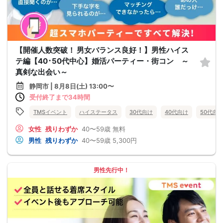
【開催人数突破！ 男女バランス良好！】男性ハイス
テ編【40･50代中心】婚活パーティー・街コン ～
真剣な出会い～
静岡市 | 8月8日(土) 13:00〜
受付終了まで34時間
TMSイベント
ハイステータス
30代向け
40代向け
50代向
女性
残りわずか
40〜59歳
無料
男性
残りわずか
40〜59歳
5,300円
男性先行中！