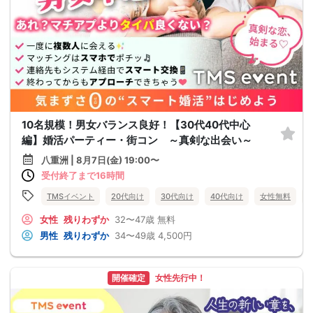
10名規模！男女バランス良好！【30代40代中心
編】婚活パーティー・街コン ～真剣な出会い～
八重洲 | 8月7日(金) 19:00〜
受付終了まで16時間
TMSイベント
20代向け
30代向け
40代向け
女性無料
女性
残りわずか
32〜47歳
無料
男性
残りわずか
34〜49歳
4,500円
開催確定
女性先行中！