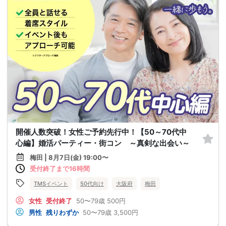
開催人数突破！女性ご予約先行中！【50～70代中
心編】婚活パーティー・街コン ～真剣な出会い～
梅田 | 8月7日(金) 19:00〜
受付終了まで16時間
TMSイベント
50代向け
大阪府
梅田
女性
受付終了
50〜79歳
500円
男性
残りわずか
50〜79歳
3,500円