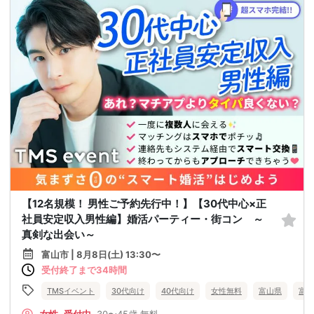
【12名規模！ 男性ご予約先行中！】【30代中心×正
社員安定収入男性編】婚活パーティー・街コン ～
真剣な出会い～
富山市 | 8月8日(土) 13:30〜
受付終了まで34時間
TMSイベント
30代向け
40代向け
女性無料
富山県
富山