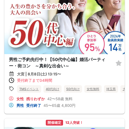
男性ご予約先行中！【50代中心編】婚活パーティ
ー・街コン ～真剣な出会い～
大宮 | 8月8日(土) 13:15〜
受付終了まで34時間
TMSイベント
40代向け
50代向け
女性無料
埼玉県
大宮
女性
残りわずか
42〜58歳
無料
男性
受付終了
45〜65歳
4,800円
開催確定
12人突破！