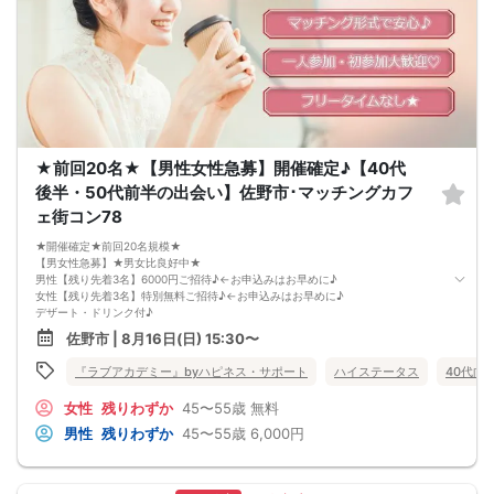
★前回20名★【男性女性急募】開催確定♪【40代
後半・50代前半の出会い】佐野市･マッチングカフ
ェ街コン78
★開催確定★前回20名規模★
【男女性急募】★男女比良好中★
男性【残り先着3名】6000円ご招待♪←お申込みはお早めに♪
女性【残り先着3名】特別無料ご招待♪←お申込みはお早めに♪
デザート・ドリンク付♪
★お申し込みお早目に★
佐野市 | 8月16日(日) 15:30〜
《女性の声を反映されたカフェ店での出会い》
★お一人の方もご参加大歓迎★
『ラブアカデミー』byハピネス・サポート
ハイステータス
40代向
★ハイステータスや公務員の方も大歓迎★
【開催日】
女性
残りわずか
45〜55歳
無料
2026年8月16日(日曜)
【参加条件】
男性
残りわずか
45〜55歳
6,000円
独身男性・独身女性
男性：４５歳～５５歳の方
女性：４５歳～５５歳の方
《 共通の参加条件(規約) 》