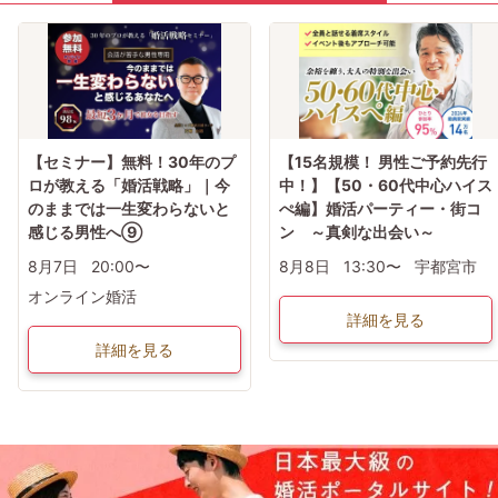
19:00[ パーティ開始 ] イベント説明
☆ 参加者全員で乾杯 ☆
19:05
数回[ 1対1テーブルトーク ]
5～10分間のフリートーク
[ 席替えタイム ]
20:45[ マッチングカード記入 ]
[ マッチングカード封筒で配布 ]
[ マッチングカード発表なし ]
21:00[ パーティ終了・ご退室 ]
【セミナー】無料！30年のプ
【15名規模！ 男性ご予約先行
女性からの優先退出になります
ロが教える「婚活戦略」｜今
中！】【50・60代中心ハイス
【マッチングカード】
のままでは一生変わらないと
ぺ編】婚活パーティー・街コ
貴方に代わり良い印象だった方にマッチングコンカードをお渡し致します☆
【使い方】
感じる男性へ⑨
ン ～真剣な出会い～
【1】好印象の方の番号をお書き下さい(最大5枚出せます)
【2】名前･連絡先･メッセージをお書き下さい♪
8月7日
20:00〜
8月8日
13:30〜
宇都宮市
【3】連絡先をお伝えする方法になるので積極的にご活用下さい♪
★気に入った方だけに自分の連絡先をカードで教えれます★
オンライン婚活
皆様のご参加お待ちしております♪
詳細を見る
詳細を見る