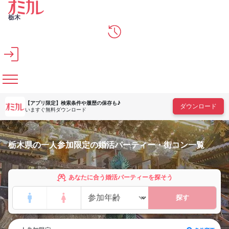
メインコンテンツへスキップ
栃木
【アプリ限定】
検索条件や履歴の保存も♪
ダウンロード
いますぐ無料ダウンロード
栃木県の一人参加限定の婚活パーティー・街コン一覧
あなたに合う婚活パーティーを探そう
探す