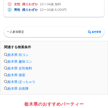
17:20[ マッチングカード記入 ]
【開催日】
女性
残りわずか
22〜34歳
無料
[ マッチングカード封筒で配布 ]
2026年8月16日(日曜)
[ マッチングカード発表なし ]
【参加条件】
男性
残りわずか
22〜34歳
6,000円
17:30[ パーティ終了・ご退室 ]
独身男性・独身女性
女性からの優先退出になります
男性：２２歳～３４歳の方
【マッチングカード】
女性：２２歳～３４歳の方
貴方に代わり良い印象だった方にマッチングコンカードをお渡し致します☆
《 共通の参加条件(規約) 》
【使い方】
【ドレスコード】
【1】好印象の方の番号をお書き下さい(最大5枚出せます)
特別ありません
一人参加限定
条件変更
【2】名前･連絡先･メッセージをお書き下さい♪
【定員】
【3】連絡先をお伝えする方法になるので積極的にご活用下さい♪
３２名まで（最少開催2：2）
★気に入った方だけに自分の連絡先をカードで教えれます★
【飲食内容】
皆様のご参加お待ちしております♪
食事：スイーツ
関連する検索条件
飲物：1ドリンク付き（ソフトドリンク）
【開催地】いっちょう佐野高萩
栃木県 街コン
住所：栃木県佐野市高萩町５２９−１
【駐車場】
栃木県 趣味コン
97台有
※ 駐車場に限りがございます
栃木県 女性無料
※ なるべく乗り合わせの上お越し下さい
【参加費】
栃木県 個室
男性：6500円(税込)
→早割で6000円
栃木県 ぽっちゃり
女性：1000円(税込)
栃木県 自衛隊
→早割で500円→先着3名特別無料♪
★ 早割は先着順の人数限定 ★
※キャンセルの際はキャンセル代がかかります※
マッチングカフェコン当日の流れ
18:30[ 受付スタート ] 当日現金支払
栃木県のおすすめパーティー
★開始１０分前にはご着席下さい★