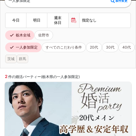
一人参加限定
条件変更
週末
今日
明日
指定なし
休日
栃木全域
佐野市
一人参加限定
すべてのこだわり条件
20代
30代
40代
茨城
群馬
2
件の婚活パーティー(栃木県の一人参加限定)