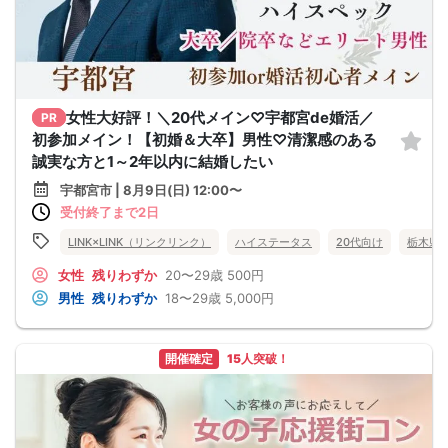
女性大好評！＼20代メイン♡宇都宮de婚活／
PR
初参加メイン！【初婚＆大卒】男性♡清潔感のある
誠実な方と1～2年以内に結婚したい
宇都宮市 | 8月9日(日) 12:00〜
受付終了まで2日
LINK×LINK（リンクリンク）
ハイステータス
20代向け
栃木県
女性
残りわずか
20〜29歳
500円
男性
残りわずか
18〜29歳
5,000円
開催確定
15人突破！