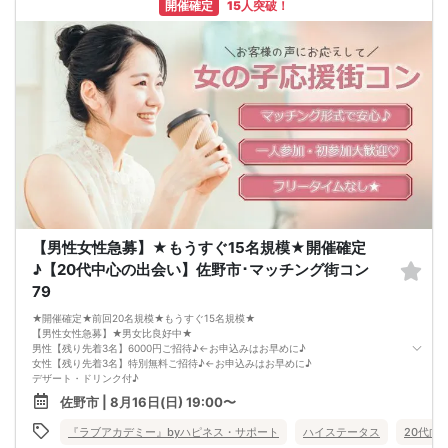
開催確定
15人突破！
【ドレスコード】
特別ありません
【定員】
３２名まで（最少開催2：2）
【飲食内容】
食事：スイーツ
飲物：ドリンク付（ソフトドリンク）
【開催地】いっちょう佐野高萩
住所：栃木県佐野市高萩町５２９−１
【駐車場】
97台有
※ 駐車場に限りがございます
※ なるべく乗り合わせの上お越し下さい
【参加費】
男性：6500円(税込)
→早割で6000円
【男性女性急募】★もうすぐ15名規模★開催確定
女性：1000円(税込)
♪【20代中心の出会い】佐野市･マッチング街コン
→早割で500円→先着3名特別無料♪
★ 早割は先着順の人数限定 ★
79
※キャンセルの際はキャンセル代がかかります※
マッチングカフェコン当日の流れ
★開催確定★前回20名規模★もうすぐ15名規模★
15:10[ 受付スタート ] 当日現金支払
【男性女性急募】★男女比良好中★
★開始１０分前にはご着席下さい★
男性【残り先着3名】6000円ご招待♪←お申込みはお早めに♪
15:30[ パーティ開始 ] イベント説明
女性【残り先着3名】特別無料ご招待♪←お申込みはお早めに♪
☆ 参加者全員で乾杯 ☆
デザート・ドリンク付♪
15:35
お申し込みお早目に♪
佐野市 | 8月16日(日) 19:00〜
数回[1対1テーブルトーク ]
《女性の声を反映されたカフェ店での出会い》
5～10分間のフリートーク
★お一人の方もご参加大歓迎★
『ラブアカデミー』byハピネス・サポート
ハイステータス
20代向
[ 席替えタイム ]
★ハイステータスや公務員の方も大歓迎★