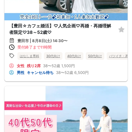
【豊田☆カフェ婚活】♡人気企画♡再婚・再婚理解
者限定♡38～52歳♡
豊田市 | 8月8日(土) 14:30〜
受付終了まで11時間
はなしま専科
30代向け
40代向け
50代向け
バツイチ・再婚
女性
残り2席
38〜52歳
1,500円
男性
キャンセル待ち
38〜52歳
6,500円