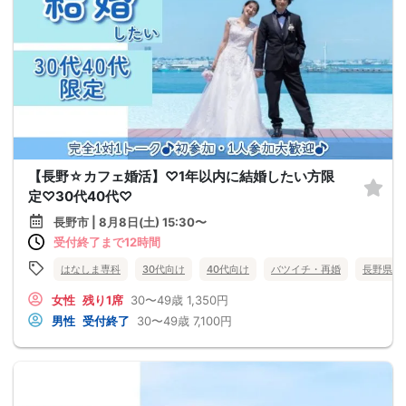
【長野☆カフェ婚活】♡1年以内に結婚したい方限
定♡30代40代♡
長野市 | 8月8日(土) 15:30〜
受付終了まで12時間
はなしま専科
30代向け
40代向け
バツイチ・再婚
長野県
女性
残り1席
30〜49歳
1,350円
男性
受付終了
30〜49歳
7,100円