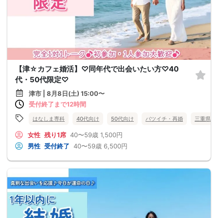
【津☆カフェ婚活】♡同年代で出会いたい方♡40
代・50代限定♡
津市 | 8月8日(土) 15:00〜
受付終了まで12時間
はなしま専科
40代向け
50代向け
バツイチ・再婚
三重県
女性
残り1席
40〜59歳
1,500円
男性
受付終了
40〜59歳
6,500円