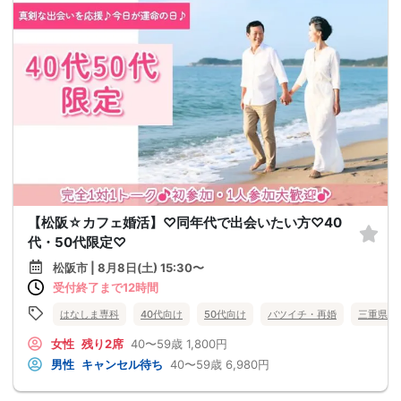
【松阪☆カフェ婚活】♡同年代で出会いたい方♡40
代・50代限定♡
松阪市 | 8月8日(土) 15:30〜
受付終了まで12時間
はなしま専科
40代向け
50代向け
バツイチ・再婚
三重県
女性
残り2席
40〜59歳
1,800円
男性
キャンセル待ち
40〜59歳
6,980円