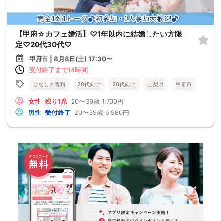
【甲府☆カフェ婚活】♡1年以内に結婚したい方限
定♡20代30代♡
甲府市 | 8月8日(土) 17:30〜
受付終了まで14時間
はなしま専科
20代向け
30代向け
山梨県
甲府市
女性
残り1席
20〜39歳
1,700円
男性
受付終了
20〜39歳
6,980円