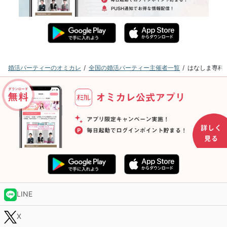
婚活パーティーのオミカレ
全国の婚活パーティー主催者一覧
はなしま専科
LINE
X