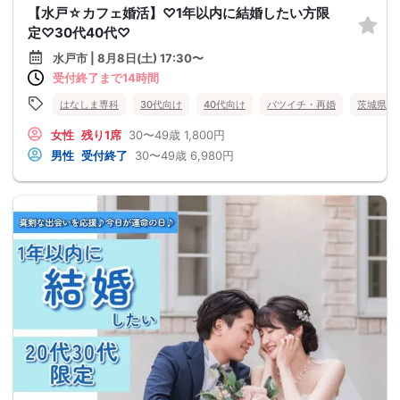
【水戸☆カフェ婚活】♡1年以内に結婚したい方限
定♡30代40代♡
水戸市 | 8月8日(土) 17:30〜
受付終了まで14時間
はなしま専科
30代向け
40代向け
バツイチ・再婚
茨城県
女性
残り1席
30〜49歳
1,800円
男性
受付終了
30〜49歳
6,980円