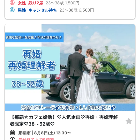
女性
残り2席
23〜38歳
1,500円
男性
キャンセル待ち
23〜38歳
6,500円
【那覇☆カフェ婚活】♡人気企画♡再婚・再婚理解
者限定♡38～52歳♡
那覇市 | 8月8日(土) 12:30〜
受付終了まで9時間