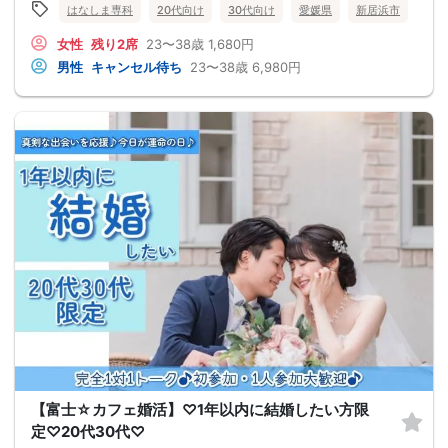
はなしま専科
20代向け
30代向け
愛媛県
新居浜市
女性
残り2席
23〜38歳
1,680円
男性
キャンセル待ち
23〜38歳
6,980円
【富士☆カフェ婚活】♡1年以内に結婚したい方限
定♡20代30代♡