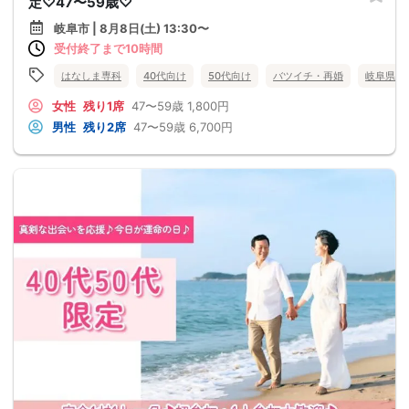
定♡47〜59歳♡
岐阜市 | 8月8日(土) 13:30〜
受付終了まで10時間
はなしま専科
40代向け
50代向け
バツイチ・再婚
岐阜県
女性
残り1席
47〜59歳
1,800円
男性
残り2席
47〜59歳
6,700円