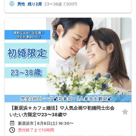
男性
残り2席
23〜38歳
7,300円
【新居浜☆カフェ婚活】♡人気企画♡初婚同士出会
いたい方限定♡23〜38歳♡
新居浜市 | 8月8日(土) 16:30〜
受付終了まで13時間