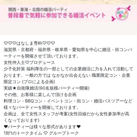
♡♡♡はなしま専科♡♡♡
滋賀県・京都府・福井県・岐阜県・愛知県を中心に婚活・街コンパ
ーティーを開催させて頂いております。
女性仲人士♡プロデュース
少子化対策 福利厚生の一部としての企業婚活に力を入れて活動して
おります。一般の方では なかなか出会えない 職業限定コン・企業
限定コン (プロによる企画)
実績★自衛隊婚活(90名規模パーティー開催)
その他、お客様に楽しんで頂ける企画
料理コン・BBQコン・イベントコン・街コン・婚活バスツアーなど
様々なパーティーを開催しております。
企画は、全て女性スタッフが考案(女性目線だから女性参加率が高
くなっております)
❤︎パーティーは様々な形式があります❤︎
1対1のトークタイム ♡ グループトーク