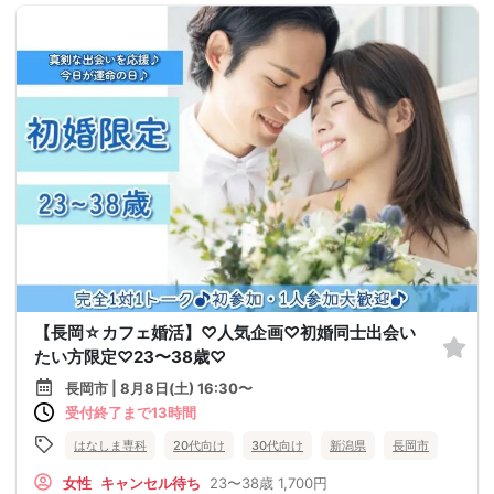
【長岡☆カフェ婚活】♡人気企画♡初婚同士出会い
たい方限定♡23〜38歳♡
長岡市 | 8月8日(土) 16:30〜
受付終了まで13時間
はなしま専科
20代向け
30代向け
新潟県
長岡市
女性
キャンセル待ち
23〜38歳
1,700円