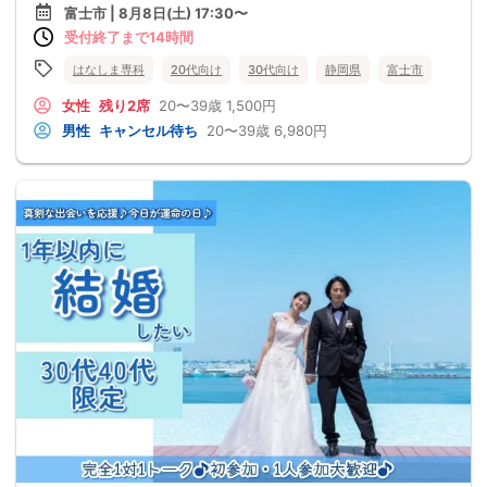
富士市 | 8月8日(土) 17:30〜
受付終了まで14時間
はなしま専科
20代向け
30代向け
静岡県
富士市
女性
残り2席
20〜39歳
1,500円
男性
キャンセル待ち
20〜39歳
6,980円