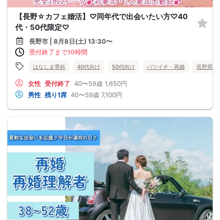
【長野☆カフェ婚活】♡同年代で出会いたい方♡40
代・50代限定♡
長野市 | 8月8日(土) 13:30〜
受付終了まで10時間
はなしま専科
40代向け
50代向け
バツイチ・再婚
長野県
女性
受付終了
40〜59歳
1,650円
男性
残り1席
40〜59歳
7,100円