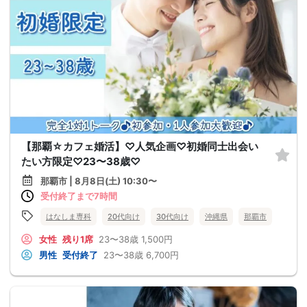
【那覇☆カフェ婚活】♡人気企画♡初婚同士出会い
たい方限定♡23〜38歳♡
那覇市 | 8月8日(土) 10:30〜
受付終了まで7時間
はなしま専科
20代向け
30代向け
沖縄県
那覇市
女性
残り1席
23〜38歳
1,500円
男性
受付終了
23〜38歳
6,700円