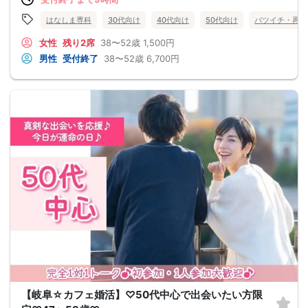
はなしま専科
30代向け
40代向け
50代向け
バツイチ・再婚
女性
残り2席
38〜52歳
1,500円
男性
受付終了
38〜52歳
6,700円
【岐阜☆カフェ婚活】♡50代中心で出会いたい方限