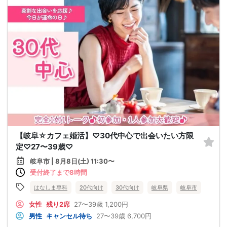
【岐阜☆カフェ婚活】♡30代中心で出会いたい方限
定♡27〜39歳♡
岐阜市 | 8月8日(土) 11:30〜
受付終了まで8時間
はなしま専科
20代向け
30代向け
岐阜県
岐阜市
女性
残り2席
27〜39歳
1,200円
男性
キャンセル待ち
27〜39歳
6,700円