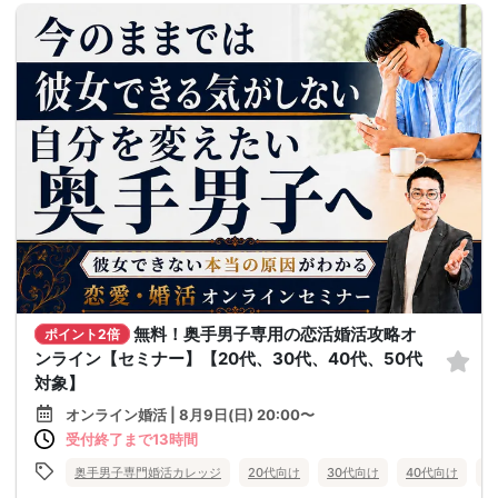
無料！奥手男子専用の恋活婚活攻略オ
ポイント2倍
ンライン【セミナー】【20代、30代、40代、50代
対象】
オンライン婚活 | 8月9日(日) 20:00〜
受付終了まで13時間
奥手男子専門婚活カレッジ
20代向け
30代向け
40代向け
5