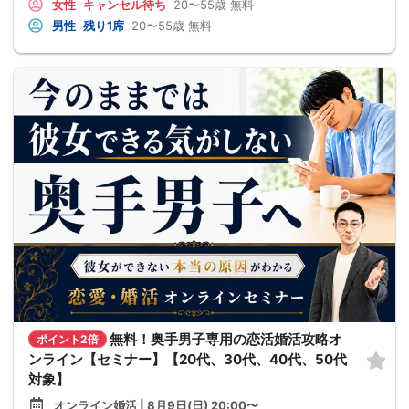
女性
キャンセル待ち
20〜55歳
無料
男性
残り1席
20〜55歳
無料
無料！奥手男子専用の恋活婚活攻略オ
ポイント2倍
ンライン【セミナー】【20代、30代、40代、50代
対象】
オンライン婚活 | 8月9日(日) 20:00〜