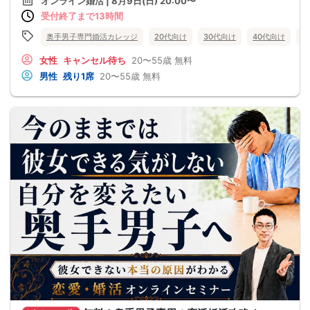
オンライン婚活 | 8月9日(日) 20:00〜
受付終了まで13時間
奥手男子専門婚活カレッジ
20代向け
30代向け
40代向け
5
女性
キャンセル待ち
20〜55歳
無料
男性
残り1席
20〜55歳
無料