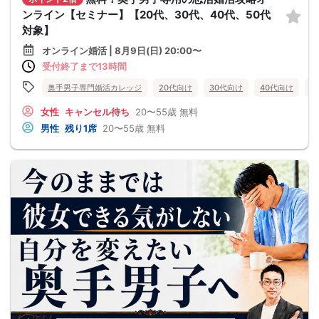
ンライン【セミナー】【20代、30代、40代、50代
対象】
オンライン婚活 | 8月9日(日) 20:00〜
受付終了まで13時間
奥手男子専門婚活カレッジ
20代向け
30代向け
40代向け
5
女性
キャンセル待ち
20〜55歳
無料
男性
残り1席
20〜55歳
無料