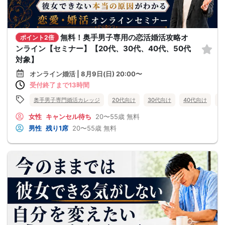
無料！奥手男子専用の恋活婚活攻略オ
ポイント2倍
ンライン【セミナー】【20代、30代、40代、50代
対象】
オンライン婚活 | 8月9日(日) 20:00〜
受付終了まで13時間
奥手男子専門婚活カレッジ
20代向け
30代向け
40代向け
5
女性
キャンセル待ち
20〜55歳
無料
男性
残り1席
20〜55歳
無料