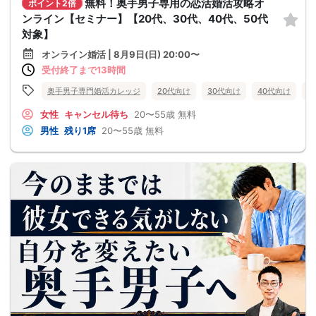
無料！奥手男子専用の恋活婚活攻略オ
ポイント2倍
ンライン【セミナー】【20代、30代、40代、50代
対象】
オンライン婚活 | 8月9日(日) 20:00〜
受付終了まで13時間
奥手男子専門婚活カレッジ
20代向け
30代向け
40代向け
5
女性
キャンセル待ち
20〜55歳
無料
男性
残り1席
20〜55歳
無料