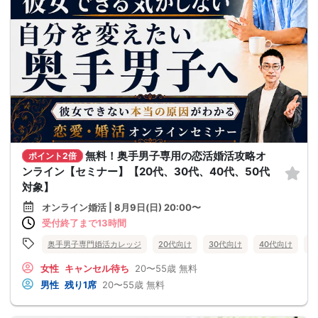
無料！奥手男子専用の恋活婚活攻略オ
ポイント2倍
ンライン【セミナー】【20代、30代、40代、50代
対象】
オンライン婚活 | 8月9日(日) 20:00〜
受付終了まで13時間
奥手男子専門婚活カレッジ
20代向け
30代向け
40代向け
5
女性
キャンセル待ち
20〜55歳
無料
男性
残り1席
20〜55歳
無料