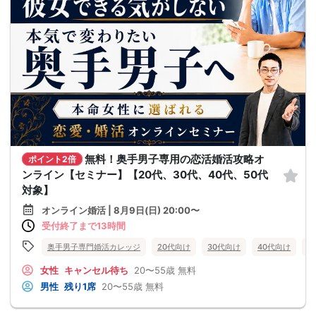
無料！奥手男子専用の恋活婚活攻略オ
ポイント2倍
ンライン【セミナー】【20代、30代、40代、50代
対象】
オンライン婚活 | 8月9日(日) 20:00〜
受付終了まで13時間
奥手男子専門婚活カレッジ
20代向け
30代向け
40代向け
5
女性
キャンセル待ち
20〜55歳
無料
男性
残り1席
20〜55歳
無料