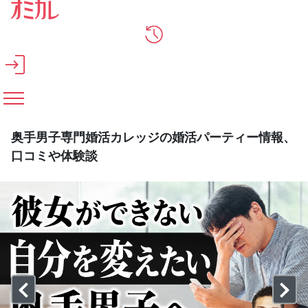
メインコンテンツへスキップ
奥手男子専門婚活カレッジの婚活パーティー情報、
口コミや体験談