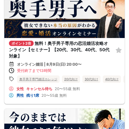
無料！奥手男子専用の恋活婚活攻略オ
ポイント2倍
ンライン【セミナー】【20代、30代、40代、50代
対象】
オンライン婚活 | 8月9日(日) 20:00〜
受付終了まで13時間
奥手男子専門婚活カレッジ
20代向け
30代向け
40代向け
5
女性
キャンセル待ち
20〜55歳
無料
男性
残り1席
20〜55歳
無料