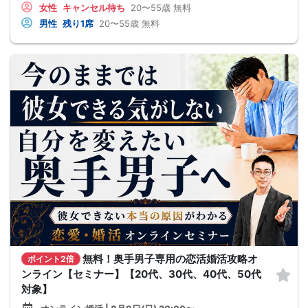
女性
キャンセル待ち
20〜55歳
無料
男性
残り1席
20〜55歳
無料
無料！奥手男子専用の恋活婚活攻略オ
ポイント2倍
ンライン【セミナー】【20代、30代、40代、50代
対象】