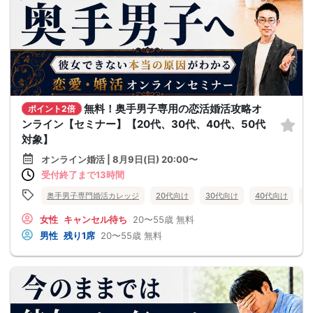
無料！奥手男子専用の恋活婚活攻略オ
ポイント2倍
ンライン【セミナー】【20代、30代、40代、50代
対象】
オンライン婚活 | 8月9日(日) 20:00〜
受付終了まで13時間
奥手男子専門婚活カレッジ
20代向け
30代向け
40代向け
5
女性
キャンセル待ち
20〜55歳
無料
男性
残り1席
20〜55歳
無料