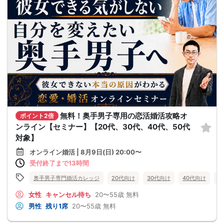
無料！奥手男子専用の恋活婚活攻略オ
ポイント2倍
ンライン【セミナー】【20代、30代、40代、50代
対象】
オンライン婚活 | 8月9日(日) 20:00〜
受付終了まで13時間
奥手男子専門婚活カレッジ
20代向け
30代向け
40代向け
5
女性
キャンセル待ち
20〜55歳
無料
男性
残り1席
20〜55歳
無料