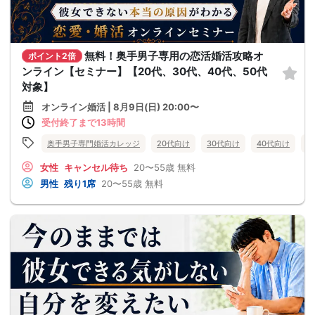
無料！奥手男子専用の恋活婚活攻略オ
ポイント2倍
ンライン【セミナー】【20代、30代、40代、50代
対象】
オンライン婚活 | 8月9日(日) 20:00〜
受付終了まで13時間
奥手男子専門婚活カレッジ
20代向け
30代向け
40代向け
5
女性
キャンセル待ち
20〜55歳
無料
男性
残り1席
20〜55歳
無料