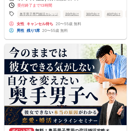
受付終了まで13時間
奥手男子専門婚活カレッジ
20代向け
30代向け
40代向け
5
女性
キャンセル待ち
20〜55歳
無料
男性
残り1席
20〜55歳
無料
無料！奥手男子専用の恋活婚活攻略オ
ポイント2倍