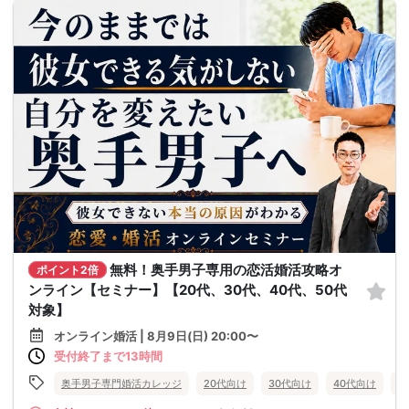
無料！奥手男子専用の恋活婚活攻略オ
ポイント2倍
ンライン【セミナー】【20代、30代、40代、50代
対象】
オンライン婚活 | 8月9日(日) 20:00〜
受付終了まで13時間
奥手男子専門婚活カレッジ
20代向け
30代向け
40代向け
5