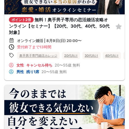
無料！奥手男子専用の恋活婚活攻略オ
ポイント2倍
ンライン【セミナー】【20代、30代、40代、50代
対象】
オンライン婚活 | 8月9日(日) 20:00〜
受付終了まで13時間
奥手男子専門婚活カレッジ
20代向け
30代向け
40代向け
5
女性
キャンセル待ち
20〜55歳
無料
男性
残り1席
20〜55歳
無料