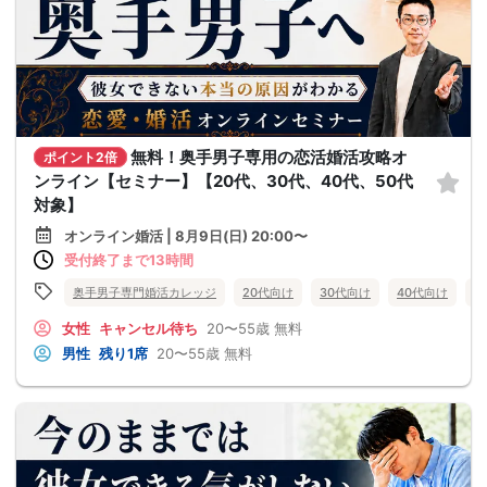
無料！奥手男子専用の恋活婚活攻略オ
ポイント2倍
ンライン【セミナー】【20代、30代、40代、50代
対象】
オンライン婚活 | 8月9日(日) 20:00〜
受付終了まで13時間
奥手男子専門婚活カレッジ
20代向け
30代向け
40代向け
5
女性
キャンセル待ち
20〜55歳
無料
男性
残り1席
20〜55歳
無料