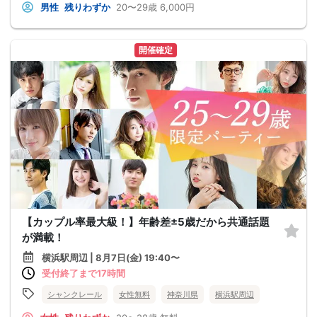
男性
残りわずか
20〜29歳
6,000円
開催確定
【カップル率最大級！】年齢差±5歳だから共通話題
が満載！
横浜駅周辺 | 8月7日(金) 19:40〜
受付終了まで17時間
シャンクレール
女性無料
神奈川県
横浜駅周辺