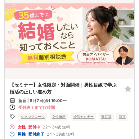
【セミナー】女性限定・対面開催｜男性目線で学ぶ
婚活の正しい進め方
新宿 | 8月7日(金) 19:00〜
受付終了まで17時間
シャンクレール
女性無料
婚活セミナー
東京都
新宿
女性
受付中
22〜34歳
無料
男性
受付終了
24〜39歳
無料