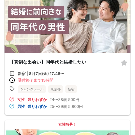
【真剣な出会い】同年代と結婚したい
新宿 | 8月7日(金) 17:45〜
受付終了まで15時間
シャンクレール
東京都
新宿
女性
残りわずか
24〜38歳
500円
男性
残りわずか
25〜39歳
5,800円
女性急募！