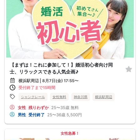
【まずは！これに参加して！】婚活初心者向け同
士、リラックスできる人気企画♪
横浜駅周辺 | 8月7日(金) 17:55〜
受付終了まで15時間
シャンクレール
女性無料
神奈川県
横浜駅周辺
女性
残りわずか
25〜35歳
無料
男性
受付終了
25〜36歳
5,500円
女性急募！