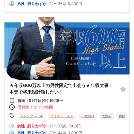
男性
残りわずか
22〜35歳
6,400円
★年収600万以上の男性限定で出会う★年収大事！
本音で将来設計話したい！
梅田 | 8月7日(金) 19:15〜
受付終了まで17時間
シャンクレール
ハイステータス
30代向け
大阪府
梅田
女性
残りわずか
27〜37歳
1,500円
男性
残りわずか
30〜44歳
3,800円