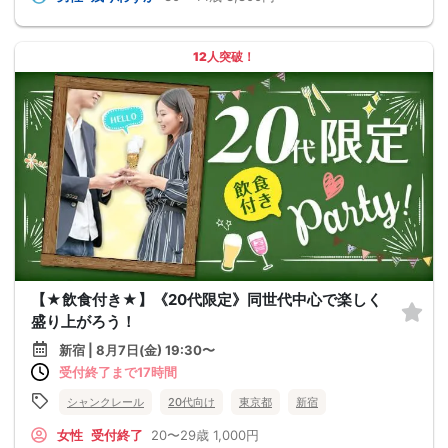
12人突破！
【★飲食付き★】《20代限定》同世代中心で楽しく
盛り上がろう！
新宿 | 8月7日(金) 19:30〜
受付終了まで17時間
シャンクレール
20代向け
東京都
新宿
女性
受付終了
20〜29歳
1,000円