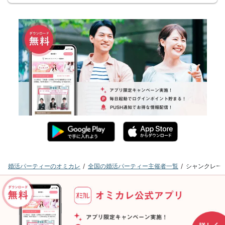
婚活パーティーのオミカレ
全国の婚活パーティー主催者一覧
シャンクレー