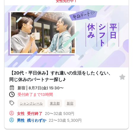
女性先行中！
【20代・平日休み】すれ違いの生活をしたくない、
同じ休みのパートナー探し♪
新宿 | 8月7日(金) 15:30〜
受付終了まで13時間
シャンクレール
東京都
新宿
女性
受付終了
20〜32歳
500円
男性
残りわずか
22〜33歳
5,300円