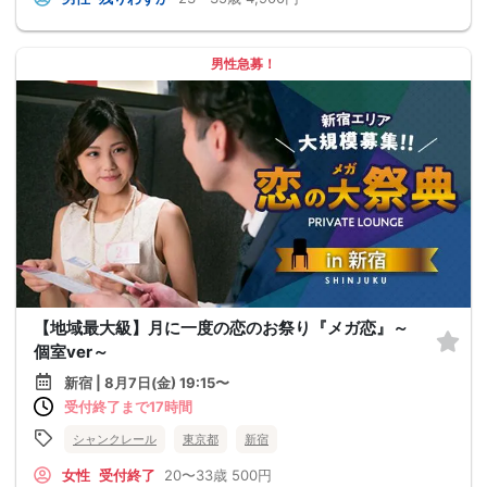
男性急募！
【地域最大級】月に一度の恋のお祭り『メガ恋』～
個室ver～
新宿 | 8月7日(金) 19:15〜
受付終了まで17時間
シャンクレール
東京都
新宿
女性
受付終了
20〜33歳
500円