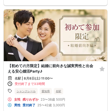
【初めての方限定】結婚に前向きな誠実男性と出会
える安心婚活Party♪
名駅 | 8月8日(土) 11:00〜
受付終了まで33時間
シャンクレール
愛知県
名駅
女性
残りわずか
23〜38歳
500円
男性
受付終了
25〜42歳
3,000円