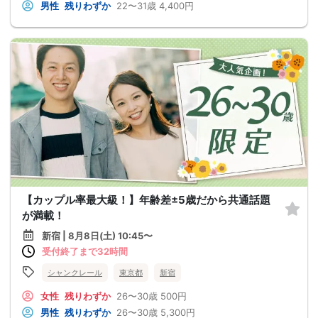
男性
残りわずか
22〜31歳
4,400円
【カップル率最大級！】年齢差±5歳だから共通話題
が満載！
新宿 | 8月8日(土) 10:45〜
受付終了まで32時間
シャンクレール
東京都
新宿
女性
残りわずか
26〜30歳
500円
男性
残りわずか
26〜30歳
5,300円