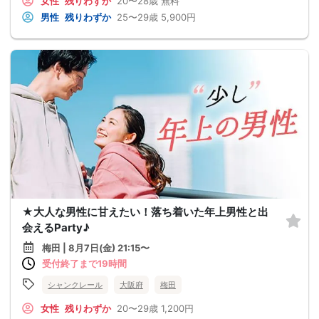
女性
残りわずか
20〜28歳
無料
男性
残りわずか
25〜29歳
5,900円
★大人な男性に甘えたい！落ち着いた年上男性と出
会えるParty♪
梅田 | 8月7日(金) 21:15〜
受付終了まで19時間
シャンクレール
大阪府
梅田
女性
残りわずか
20〜29歳
1,200円