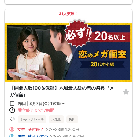
21人突破！
【開催人数100％保証】地域最大級の恋の祭典『メ
ガ個室』
梅田 | 8月7日(金) 19:15〜
受付終了まで17時間
シャンクレール
大阪府
梅田
女性
受付終了
22〜33歳
1,200円
男性
残りわずか
23〜35歳
4,900円