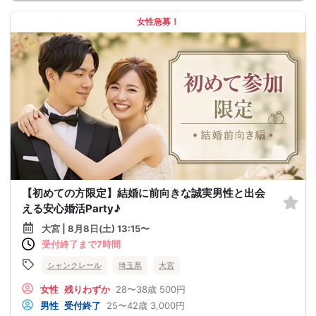
女性急募！
【初めての方限定】結婚に前向きな誠実男性と出会
える安心婚活Party♪
大宮 | 8月8日(土) 13:15〜
受付終了まで7時間
シャンクレール
埼玉県
大宮
女性
残りわずか
28〜38歳
500円
男性
受付終了
25〜42歳
3,000円