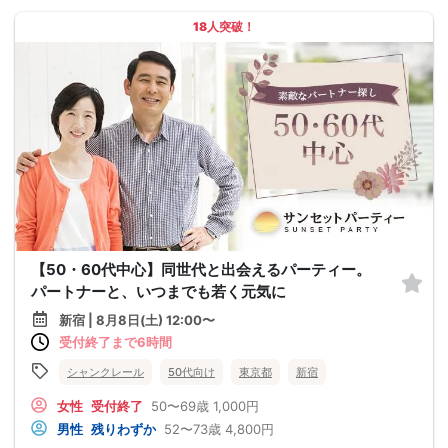
18人突破！
【50・60代中心】同世代と出会えるパーティー。
パートナーと、いつまでも若く元気に
新宿 | 8月8日(土) 12:00〜
受付終了まで6時間
シャンクレール
50代向け
東京都
新宿
女性
受付終了
50〜69歳
1,000円
男性
残りわずか
52〜73歳
4,800円