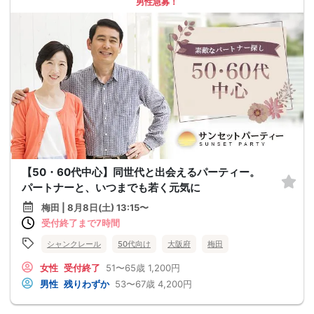
男性急募！
【50・60代中心】同世代と出会えるパーティー。
パートナーと、いつまでも若く元気に
梅田 | 8月8日(土) 13:15〜
受付終了まで7時間
シャンクレール
50代向け
大阪府
梅田
女性
受付終了
51〜65歳
1,200円
男性
残りわずか
53〜67歳
4,200円