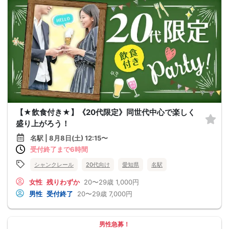
【★飲食付き★】《20代限定》同世代中心で楽しく
盛り上がろう！
名駅 | 8月8日(土) 12:15〜
受付終了まで6時間
シャンクレール
20代向け
愛知県
名駅
女性
残りわずか
20〜29歳
1,000円
男性
受付終了
20〜29歳
7,000円
男性急募！