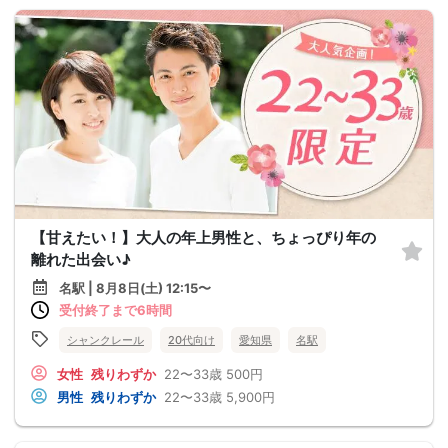
【甘えたい！】大人の年上男性と、ちょっぴり年の
離れた出会い♪
名駅 | 8月8日(土) 12:15〜
受付終了まで6時間
シャンクレール
20代向け
愛知県
名駅
女性
残りわずか
22〜33歳
500円
男性
残りわずか
22〜33歳
5,900円