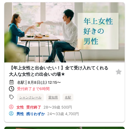
【年上女性と出会いたい！】全て受け入れてくれる
大人な女性との出会いの場★
名駅 | 8月8日(土) 12:15〜
受付終了まで6時間
シャンクレール
愛知県
名駅
女性
受付終了
28〜39歳
500円
男性
残りわずか
24〜33歳
4,700円