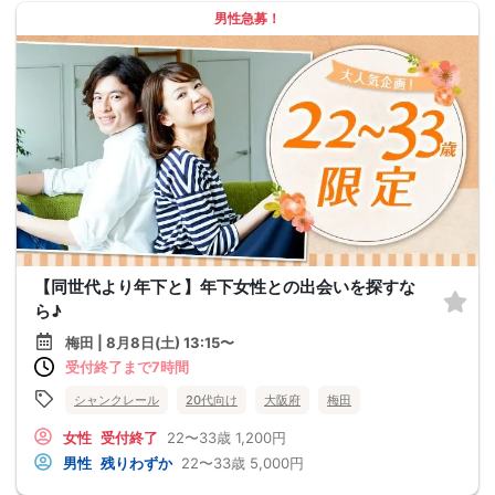
男性急募！
【同世代より年下と】年下女性との出会いを探すな
ら♪
梅田 | 8月8日(土) 13:15〜
受付終了まで7時間
シャンクレール
20代向け
大阪府
梅田
女性
受付終了
22〜33歳
1,200円
男性
残りわずか
22〜33歳
5,000円