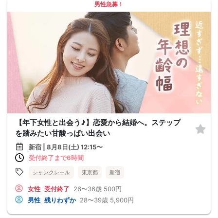
男性急募！
【年下女性と出会う♪】恋愛から結婚へ。ステップ
を踏みたい甘酸っぱい出会い
新宿 | 8月8日(土) 12:15〜
受付終了まで6時間
シャンクレール
東京都
新宿
女性
受付終了
26〜36歳
500円
男性
残りわずか
28〜39歳
5,900円