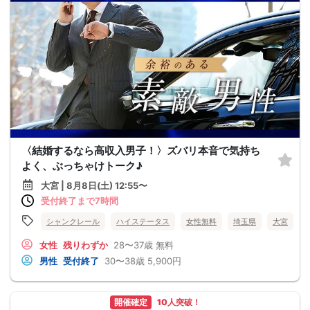
〈結婚するなら高収入男子！〉ズバリ本音で気持ち
よく、ぶっちゃけトーク♪
大宮 | 8月8日(土) 12:55〜
受付終了まで7時間
シャンクレール
ハイステータス
女性無料
埼玉県
大宮
女性
残りわずか
28〜37歳
無料
男性
受付終了
30〜38歳
5,900円
開催確定
10人突破！