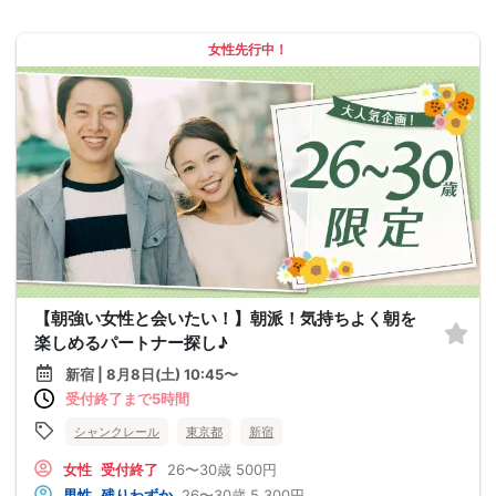
女性先行中！
【朝強い女性と会いたい！】朝派！気持ちよく朝を
楽しめるパートナー探し♪
新宿 | 8月8日(土) 10:45〜
受付終了まで5時間
シャンクレール
東京都
新宿
女性
受付終了
26〜30歳
500円
男性
残りわずか
26〜30歳
5,300円