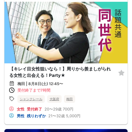
【キレイ目女性狙いなら！】周りから羨ましがられ
る女性と出会える！Party★
梅田 | 8月8日(土) 12:45〜
受付終了まで7時間
シャンクレール
大阪府
梅田
女性
受付終了
20〜29歳
700円
男性
残りわずか
21〜32歳
5,000円