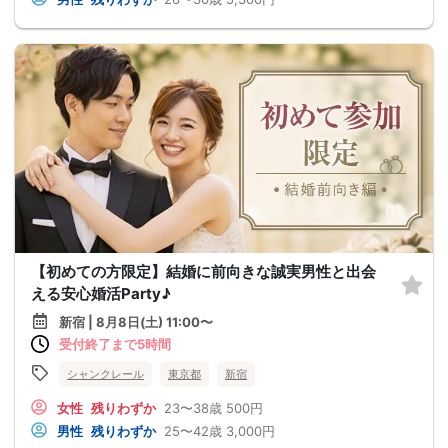
【初めての方限定】結婚に前向きな誠実男性と出会
える安心婚活Party♪
新宿 | 8月8日(土) 11:00〜
受付終了まで5時間
シャンクレール
東京都
新宿
女性
残りわずか
23〜38歳
500円
男性
残りわずか
25〜42歳
3,000円