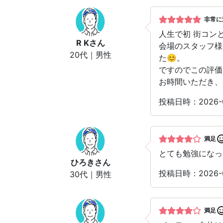
非常に
人生で初 街コン
R K
さん
会場のスタッフ様
20代｜男性
た😊。
ですのでこの評価
お時間いただき、
投稿日時：2026
満足
とても勉強になっ
ひろき
さん
投稿日時：2026
30代｜男性
満足