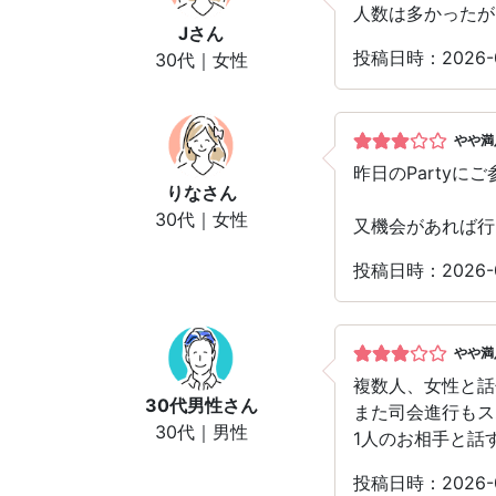
人数は多かったが
J
さん
投稿日時：2026
30代｜女性
やや満
昨日のParty
りな
さん
30代｜女性
又機会があれば行
投稿日時：2026
やや満
複数人、女性と話
30代男性
さん
また司会進行もス
30代｜男性
1人のお相手と話
投稿日時：2026-