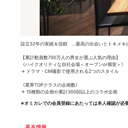
設立32年の実績＆信頼 …最高の出会いとトキメキの
【累計動員数700万人の男女が選ぶ人気の理由】
《ハイクオリティな自社会場＜オープンor個室＞》
→ ドラマ・CM撮影で使用される2つのスタイル
《業界TOPクラスの企画数》
→ 15種類の企画や累計300回以上のコラボ企画
※オミカレでの会員登録にあたっては本人確認が必
基本情報