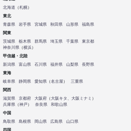
北海道
（
札幌
）
東北
青森県
岩手県
宮城県
秋田県
山形県
福島県
関東
茨城県
栃木県
群馬県
埼玉県
千葉県
東京都
神奈川県
（
横浜
）
甲信越・北陸
新潟県
富山県
石川県
福井県
山梨県
長野県
東海
岐阜県
静岡県
愛知県
（
名古屋
）
三重県
関西
滋賀県
京都府
大阪府
（
大阪キタ
、
大阪ミナミ
）
兵庫県
（
神戸
）
奈良県
和歌山県
中国
鳥取県
島根県
岡山県
広島県
山口県
四国