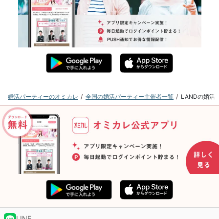
婚活パーティーのオミカレ
全国の婚活パーティー主催者一覧
LANDの婚
LINE