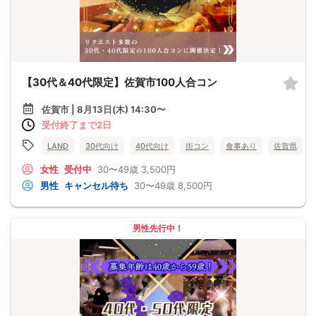
【30代＆40代限定】佐賀市100人合コン
佐賀市 | 8月13日(木) 14:30〜
受付終了まで2日
LAND
30代向け
40代向け
街コン
食事あり
佐賀県
女性
受付中
30〜49歳
3,500円
男性
キャンセル待ち
30〜49歳
8,500円
男性先行中！