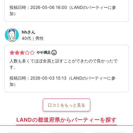
投稿日時：2026-05-06 16:00（LANDのパーティーに参
加）
hh
さん
40代｜男性
やや満足
人数も多くてほぼ全員と話すことができたので良かったで
す。
投稿日時：2026-05-03 15:13（LANDのパーティーに参
加）
口コミをもっと見る
LANDの都道府県からパーティーを探す