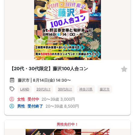
【20代・30代限定】藤沢100人合コン
藤沢市 | 8月14日(金) 14:30〜
LAND
20代向け
30代向け
神奈川県
藤沢市
女性
受付中
20〜39歳
3,000円
男性
受付終了
20〜39歳
8,500円
男性先行中！