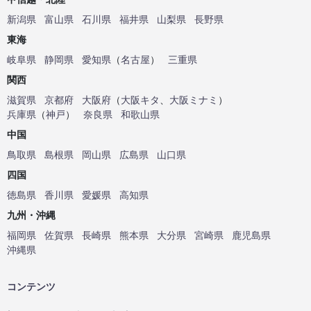
新潟県
富山県
石川県
福井県
山梨県
長野県
東海
岐阜県
静岡県
愛知県
（
名古屋
）
三重県
関西
滋賀県
京都府
大阪府
（
大阪キタ
、
大阪ミナミ
）
兵庫県
（
神戸
）
奈良県
和歌山県
中国
鳥取県
島根県
岡山県
広島県
山口県
四国
徳島県
香川県
愛媛県
高知県
九州・沖縄
福岡県
佐賀県
長崎県
熊本県
大分県
宮崎県
鹿児島県
沖縄県
コンテンツ