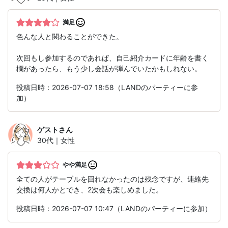
満足
色んな人と関わることができた。
次回もし参加するのであれば、自己紹介カードに年齢を書く
欄があったら、もう少し会話が弾んでいたかもしれない。
投稿日時：2026-07-07 18:58（LANDのパーティーに参
加）
ゲスト
さん
30代｜女性
やや満足
全ての人がテーブルを回れなかったのは残念ですが、連絡先
交換は何人かとでき、2次会も楽しめました。
投稿日時：2026-07-07 10:47（LANDのパーティーに参加）