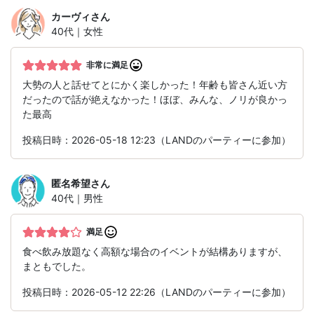
カーヴィ
さん
40代｜女性
非常に満足
大勢の人と話せてとにかく楽しかった！年齢も皆さん近い方
だったので話が絶えなかった！ほぼ、みんな、ノリが良かっ
た最高
投稿日時：2026-05-18 12:23（LANDのパーティーに参加）
匿名希望
さん
40代｜男性
満足
食べ飲み放題なく高額な場合のイベントが結構ありますが、
まともでした。
投稿日時：2026-05-12 22:26（LANDのパーティーに参加）