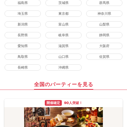
福島県
茨城県
群馬県
埼玉県
東京都
神奈川県
新潟県
富山県
山梨県
長野県
岐阜県
静岡県
愛知県
滋賀県
大阪府
鳥取県
山口県
佐賀県
長崎県
沖縄県
全国のパーティーを見る
開催確定
90人突破！