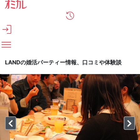
メインコンテンツへスキップ
LANDの婚活パーティー情報、口コミや体験談