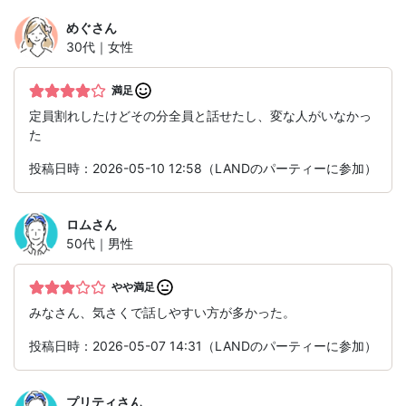
めぐ
さん
30代｜女性
満足
定員割れしたけどその分全員と話せたし、変な人がいなかっ
た
投稿日時：2026-05-10 12:58（LANDのパーティーに参加）
ロム
さん
50代｜男性
やや満足
みなさん、気さくで話しやすい方が多かった。
投稿日時：2026-05-07 14:31（LANDのパーティーに参加）
プリティ
さん