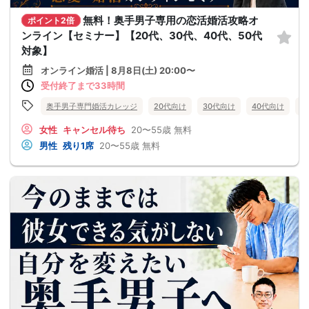
無料！奥手男子専用の恋活婚活攻略オ
ポイント2倍
ンライン【セミナー】【20代、30代、40代、50代
対象】
オンライン婚活 | 8月8日(土) 20:00〜
受付終了まで33時間
奥手男子専門婚活カレッジ
20代向け
30代向け
40代向け
5
女性
キャンセル待ち
20〜55歳
無料
男性
残り1席
20〜55歳
無料