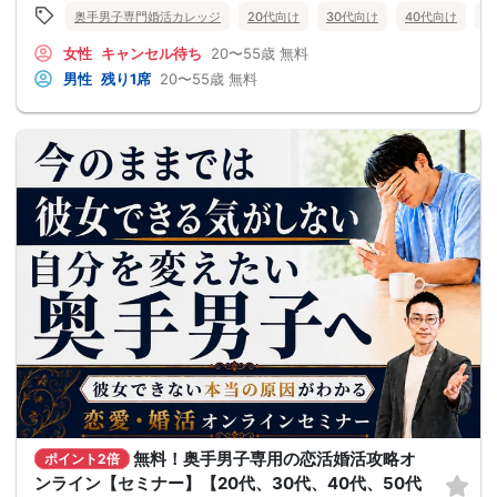
奥手男子専門婚活カレッジ
20代向け
30代向け
40代向け
5
女性
キャンセル待ち
20〜55歳
無料
男性
残り1席
20〜55歳
無料
無料！奥手男子専用の恋活婚活攻略オ
ポイント2倍
ンライン【セミナー】【20代、30代、40代、50代