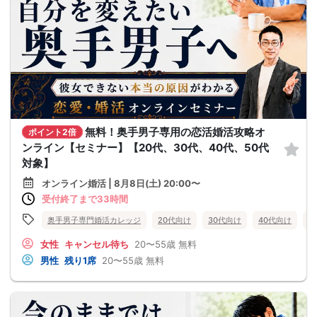
無料！奥手男子専用の恋活婚活攻略オ
ポイント2倍
ンライン【セミナー】【20代、30代、40代、50代
対象】
オンライン婚活 | 8月8日(土) 20:00〜
受付終了まで33時間
奥手男子専門婚活カレッジ
20代向け
30代向け
40代向け
5
女性
キャンセル待ち
20〜55歳
無料
男性
残り1席
20〜55歳
無料