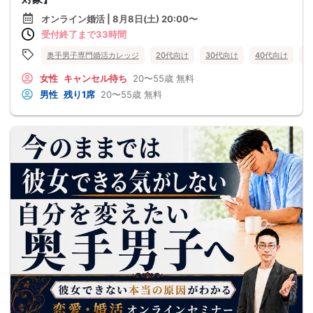
オンライン婚活 | 8月8日(土) 20:00〜
受付終了まで33時間
奥手男子専門婚活カレッジ
20代向け
30代向け
40代向け
5
女性
キャンセル待ち
20〜55歳
無料
男性
残り1席
20〜55歳
無料